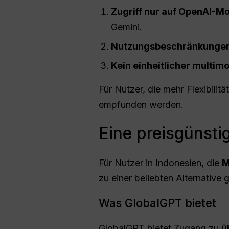
Zugriff nur auf OpenAI-Mo
Gemini.
Nutzungsbeschränkunge
Kein einheitlicher multim
Für Nutzer, die mehr Flexibilit
empfunden werden.
Eine preisgünsti
Für Nutzer in Indonesien, die
M
zu einer beliebten Alternative
Was GlobalGPT bietet
GlobalGPT bietet Zugang zu
ü