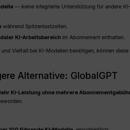
delle
— keine integrierte Unterstützung für andere KI
n
während Spitzenlastzeiten.
odaler KI-Arbeitsbereich
im Abonnement enthalten.
ät und Vielfalt bei KI-Modellen benötigen, können diese
gere Alternative: GlobalGPT
ehr KI-Leistung ohne mehrere Abonnementgebühr
 geworden.
ber 100 führende KI-Modelle
, einschließlich: