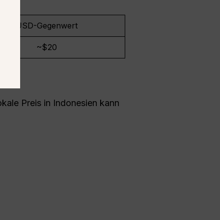
r:
USD-Gegenwert
~$20
lokale Preis in Indonesien kann