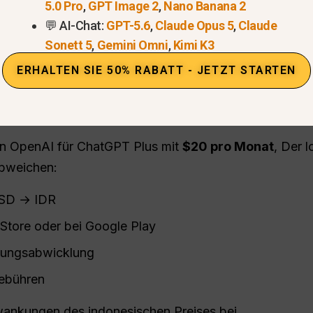
züglich Abonnementpreis in Indonesien
ist ungefäh
5.0 Pro
,
GPT Image 2
,
Nano Banana 2
💬 AI-Chat:
GPT-5.6
,
Claude Opus 5
,
Claude
Preis in Indonesien (IDR)
Sonett 5
,
Gemini Omni
,
Kimi K3
~
299.000 IDR
/ Monat
ERHALTEN SIE 50% RABATT - JETZT STARTEN
t
on OpenAI für ChatGPT Plus mit
$20 pro Monat
, Der 
abweichen:
SD → IDR
Store oder bei Google Play
hlungsabwicklung
ebühren
wankungen des indonesischen Preises bei.