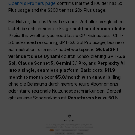
OpenAI’s Pro tiers page
confirms that the $100 tier has 5x
Plus usage and the $200 tier has 20x Plus usage.
Für Nutzer, die das Preis-Leistungs-Verhältnis vergleichen,
lautet die entscheidende Frage
nicht nur der monatliche
Preis
. It is whether you need basic GPT-5.5 access, GPT-
5.6 advanced reasoning, GPT-5.6 Sol Pro usage, business
administration, or a multi-model workspace.
GlobalGPT
verändert diese Dynamik
durch Konsolidierung
GPT-5.6
Sol, Claude Sonnet 5, Gemini 3.1 Pro, and Perplexity AI
into a single, seamless platform
. Basic costs
$11.9
month to month
oder
$5.8/month with annual billing
ohne die Belastung durch mehrere teure Abonnements
oder starre regionale Nutzungsbeschränkungen. Derzeit
gibt es eine Sonderaktion mit
Rabatte von bis zu 50%
.