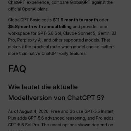
ChatGPT experience, compare GlobalGPT against the
official OpenAI plans.
GlobalGPT Basic costs
$11.9 month to month
oder
$5.8/month with annual billing
and provides one
workspace for GPT-5.6 Sol, Claude Sonnet 5, Gemini 3.1
Pro, Perplexity AI, and other supported models. That
makes it the practical route when model choice matters
more than native ChatGPT-only features.
FAQ
Wie lautet die aktuelle
Modellversion von ChatGPT 5?
As of August 4, 2026, Free and Go use GPT-5.5 Instant,
Plus adds GPT-5.6 advanced reasoning, and Pro adds
GPT-5.6 Sol Pro. The exact options shown depend on