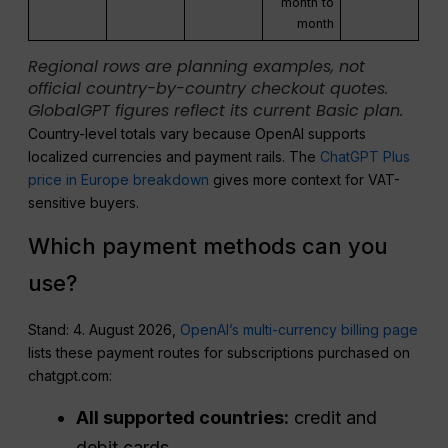
month to
month
Regional rows are planning examples, not
official country-by-country checkout quotes.
GlobalGPT figures reflect its current Basic plan.
Country-level totals vary because OpenAI supports
localized currencies and payment rails. The
ChatGPT Plus
price in Europe breakdown
gives more context for VAT-
sensitive buyers.
Which payment methods can you
use?
Stand: 4. August 2026,
OpenAI’s multi-currency billing page
lists these payment routes for subscriptions purchased on
chatgpt.com:
All supported countries:
credit and
debit cards.