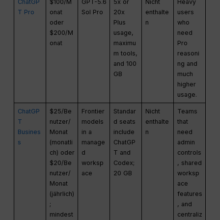
ChatGP
$100/M
GPT-5.6
5x or
Nicht
Heavy
T Pro
onat
Sol Pro
20x
enthalte
users
oder
Plus
n
who
$200/M
usage,
need
onat
maximu
Pro
m tools,
reasoni
and 100
ng and
GB
much
higher
usage.
ChatGP
$25/Be
Frontier
Standar
Nicht
Teams
T
nutzer/
models
d seats
enthalte
that
Busines
Monat
in a
include
n
need
s
(monatli
manage
ChatGP
admin
ch) oder
d
T and
controls
$20/Be
worksp
Codex;
, shared
nutzer/
ace
20 GB
worksp
Monat
ace
(jährlich)
features
;
, and
mindest
centraliz