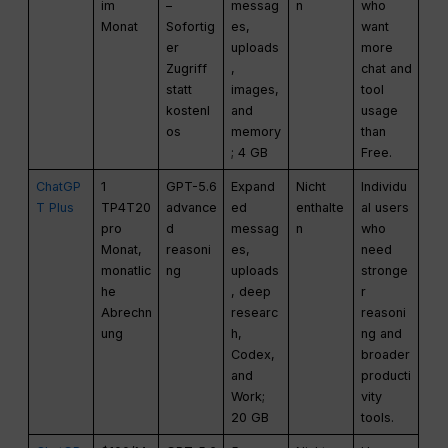
im
–
messag
n
who
Monat
Sofortig
es,
want
er
uploads
more
Zugriff
,
chat and
statt
images,
tool
kostenl
and
usage
os
memory
than
; 4 GB
Free.
ChatGP
1
GPT-5.6
Expand
Nicht
Individu
T Plus
TP4T20
advance
ed
enthalte
al users
pro
d
messag
n
who
Monat,
reasoni
es,
need
monatlic
ng
uploads
stronge
he
, deep
r
Abrechn
researc
reasoni
ung
h,
ng and
Codex,
broader
and
producti
Work;
vity
20 GB
tools.