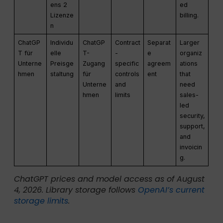
ens 2
ed
Lizenze
billing.
n
ChatGP
Individu
ChatGP
Contract
Separat
Larger
T für
elle
T-
-
e
organiz
Unterne
Preisge
Zugang
specific
agreem
ations
hmen
staltung
für
controls
ent
that
Unterne
and
need
hmen
limits
sales-
led
security,
support,
and
invoicin
g.
ChatGPT prices and model access as of August
4, 2026. Library storage follows
OpenAI’s current
storage limits
.