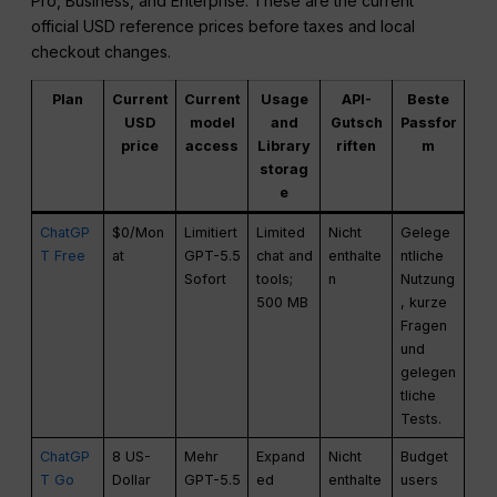
Pro, Business, and Enterprise. These are the current
official USD reference prices before taxes and local
checkout changes.
Plan
Current
Current
Usage
API-
Beste
USD
model
and
Gutsch
Passfor
price
access
Library
riften
m
storag
e
ChatGP
$0/Mon
Limitiert
Limited
Nicht
Gelege
T Free
at
GPT-5.5
chat and
enthalte
ntliche
Sofort
tools;
n
Nutzung
500 MB
, kurze
Fragen
und
gelegen
tliche
Tests.
ChatGP
8 US-
Mehr
Expand
Nicht
Budget
T Go
Dollar
GPT-5.5
ed
enthalte
users