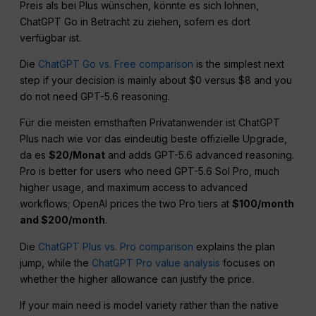
Preis als bei Plus wünschen, könnte es sich lohnen,
ChatGPT Go in Betracht zu ziehen, sofern es dort
verfügbar ist.
Die
ChatGPT Go vs. Free comparison
is the simplest next
step if your decision is mainly about $0 versus $8 and you
do not need GPT-5.6 reasoning.
Für die meisten ernsthaften Privatanwender ist ChatGPT
Plus nach wie vor das eindeutig beste offizielle Upgrade,
da es
$20/Monat
and adds GPT-5.6 advanced reasoning.
Pro is better for users who need GPT-5.6 Sol Pro, much
higher usage, and maximum access to advanced
workflows; OpenAI prices the two Pro tiers at
$100/month
and $200/month
.
Die
ChatGPT Plus vs. Pro comparison
explains the plan
jump, while the
ChatGPT Pro value analysis
focuses on
whether the higher allowance can justify the price.
If your main need is model variety rather than the native