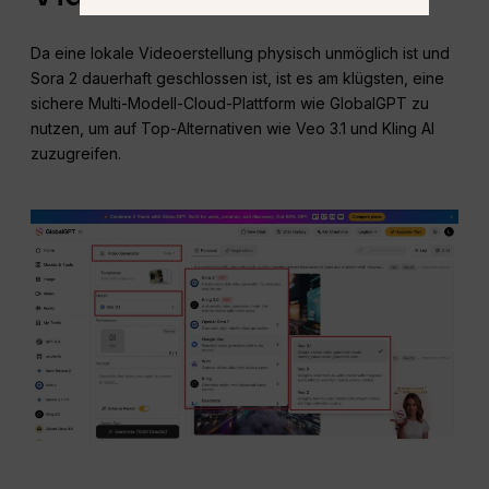
Da eine lokale Videoerstellung physisch unmöglich ist und
Sora 2 dauerhaft geschlossen ist, ist es am klügsten, eine
sichere Multi-Modell-Cloud-Plattform wie GlobalGPT zu
nutzen, um auf Top-Alternativen wie Veo 3.1 und Kling AI
zuzugreifen.