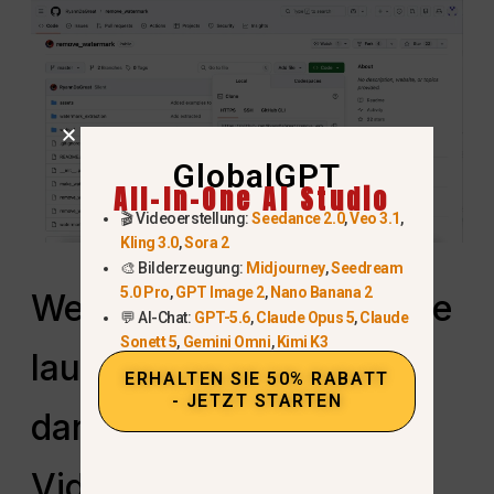
GlobalGPT
All-In-One AI Studio
🎬 Videoerstellung:
Seedance 2.0
,
Veo 3.1
,
Kling 3.0
,
Sora 2
🎨 Bilderzeugung:
Midjourney
,
Seedream
5.0 Pro
,
GPT Image 2
,
Nano Banana 2
Wenn Sora 2 nicht offline
💬 AI-Chat:
GPT-5.6
,
Claude Opus 5
,
Claude
Sonett 5
,
Gemini Omni
,
Kimi K3
laufen kann, was sind
ERHALTEN SIE 50% RABATT
- JETZT STARTEN
dann die besten AI-
Video-Alternativen?