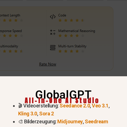
Probieren Sie ChatGPT 5.4 jetzt aus >
GlobalGPT
 Excel-Daten analysieren (so 
All-In-One AI Studio
🎬 Videoerstellung:
Seedance 2.0
,
Veo 3.1
,
Kling 3.0
,
Sora 2
r: Fortgeschrittene Datenanalyse (Python
🎨 Bilderzeugung:
Midjourney
,
Seedream