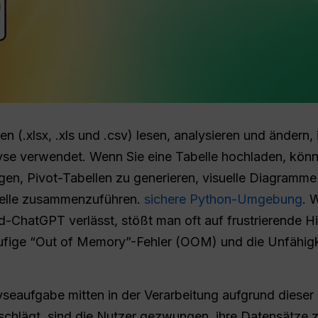
(.xlsx, .xls und .csv) lesen, analysieren und ändern, 
se verwendet. Wenn Sie eine Tabelle hochladen, können
gen, Pivot-Tabellen zu generieren, visuelle Diagramme
stelle zusammenzuführen.
sichere Python-Umgebung
. 
d-ChatGPT verlässt, stößt man oft auf frustrierende H
äufige “Out of Memory”-Fehler (OOM) und die Unfähi
yseaufgabe mitten in der Verarbeitung aufgrund dieser
hlägt, sind die Nutzer gezwungen, ihre Datensätze 