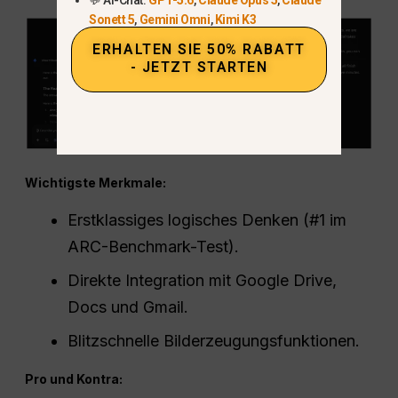
Sonett 5
,
Gemini Omni
,
Kimi K3
ERHALTEN SIE 50% RABATT
- JETZT STARTEN
Wichtigste Merkmale:
Erstklassiges logisches Denken (#1 im
ARC-Benchmark-Test).
Direkte Integration mit Google Drive,
Docs und Gmail.
Blitzschnelle Bilderzeugungsfunktionen.
Pro und Kontra: