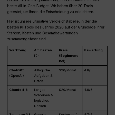
beste All-in-One-Budget. Wir haben über 20 Tools
getestet, um Ihnen die Entscheidung zu erleichtern.
Hier ist unsere ultimative Vergleichstabelle, in der die
besten KI-Tools des Jahres 2026 auf der Grundlage ihrer
Stärken, Kosten und Gesamtbewertungen
zusammengefasst sind.
Werkzeug
Am besten
Preis
Bewertung
für
(Beginnend
bei)
ChatGPT
Alltägliche
$20/Monat
4.8/5
(OpenAI)
Aufgaben &
Daten
Claude 4.6
Langes
$20/Monat
4.9/5
Schreiben &
logisches
Denken
Zwillinge 3.1
Google-
Kostenlos /
4.7/5