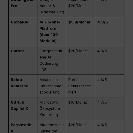
Pro
Nutzer &
$20/Monat
Bilderstellung
GlobalGPT
All-in-one-
$5.8/Monat
4.9/5
Plattform
(über 100
Modelle)
Cursor
Fortgeschritt
$20/Monat
4.9/5
ene AI-
Codierung
(IDE)
Baidu-
Asiatische
Frei /
4.6/5
Kamerad
Unternehmen
Benutzerdefi
scodierung
niert
GitHub
Microsoft-
$10/Monat
4.7/5
Copilot X
Ökosystem-
Kodierung
Perplexität
Akademische
$20/Monat
4.8/5
AI
Suche mit