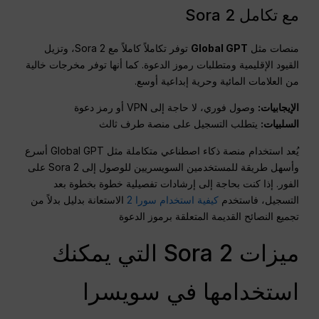
مع تكامل Sora 2
منصات مثل
Global GPT
توفر تكاملاً كاملاً مع Sora 2، وتزيل
القيود الإقليمية ومتطلبات رموز الدعوة. كما أنها توفر مخرجات خالية
من العلامات المائية وحرية إبداعية أوسع.
الإيجابيات:
وصول فوري، لا حاجة إلى VPN أو رمز دعوة
السلبيات:
يتطلب التسجيل على منصة طرف ثالث
يُعد استخدام منصة ذكاء اصطناعي متكاملة مثل Global GPT أسرع
وأسهل طريقة للمستخدمين السويسريين للوصول إلى Sora 2 على
الفور. إذا كنت بحاجة إلى إرشادات تفصيلية خطوة بخطوة بعد
التسجيل، فاستخدم
كيفية استخدام سورا 2
الاستعانة بدليل بدلاً من
تجميع النصائح القديمة المتعلقة برموز الدعوة
ميزات Sora 2 التي يمكنك
استخدامها في سويسرا