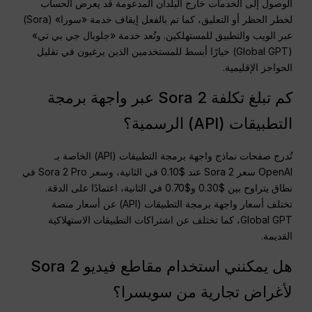
الوصول إلى الخدمات خارج البلدان المدعومة قد يعرض الحساب
لخطر الحظر أو التعليق، كما تم بالفعل إيقاف خدمة «سورا» (Sora)
عبر الويب والتطبيق للمستهلكين. وتُعد خدمة «جلوبال جي بي تي»
(Global GPT) خيارًا أبسط للمستخدمين الذين يرغبون في تقليل
الحواجز الإقليمية.
كم تبلغ تكلفة Sora 2 عبر واجهة برمجة
التطبيقات (API) الرسمية؟
تُدرج صفحات نماذج واجهة برمجة التطبيقات (API) الخاصة بـ
OpenAI سعر Sora 2 عند $0.10 في الثانية، وسعر Sora 2 Pro في
نطاق يتراوح بين $0.30 و$0.70 في الثانية، اعتمادًا على الدقة.
تختلف أسعار واجهة برمجة التطبيقات (API) عن أسعار منصة
Global GPT، كما تختلف عن اشتراكات التطبيقات الاستهلاكية
القديمة.
هل يمكنني استخدام مقاطع فيديو Sora 2
لأغراض تجارية من سويسرا؟