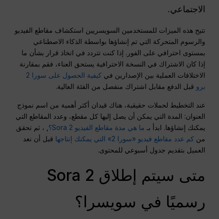
الاجتماعي.
تتيح هذه الميزات للمستخدمين السويسريين استكشاف مقاطع الفيديو
والرسوم المتحركة التي تم إنشاؤها بواسطة الذكاء الاصطناعي
بمستوى احترافي على الفور. إذا كنت تتردد في اتخاذ قرار بشأن ما
إذا كان الاشتراك في النسخة الاحترافية يستحق العناء، فقم بمقارنة
الاختلافات العملية بين الإصدارين في
كيفية الحصول على سورا 2
برو
قبل الدفع مقابل اشتراك منفصل من الفئة العالية.
عند التخطيط لحملات حقيقية، هناك قيدان أكثر أهمية من اسم نموذج
العنوان: المدة التي يمكن أن يصل إليها كل مقطع، وعدد المقاطع التي
يمكنك إنشاؤها. ابدأ بـ
ما هي مدة مقاطع الفيديو Sora 2؟
, ، ثم تحقق
من
كم عدد مقاطع فيديو «سورا 2» التي يمكنك إنتاجها
قبل أن نعد
العميل بتقديم جدول أسبوعي للمحتوى.
متى سيتم إطلاق Sora 2
رسميًا في سويسرا؟