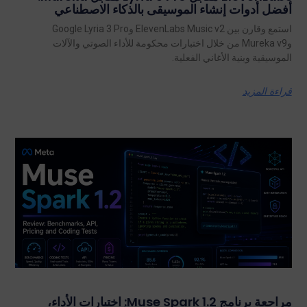
أفضل أدوات إنشاء الموسيقى بالذكاء الاصطناعي
استمع وقارن بين ElevenLabs Music v2 وGoogle Lyria 3 Pro
وMureka v9 من خلال اختبارات محكومة للأداء الصوتي والآلات
الموسيقية وبنية الأغاني الفعلية.
قراءة المزيد
مراجعة برنامج Muse Spark 1.2: اختبارات الأداء،