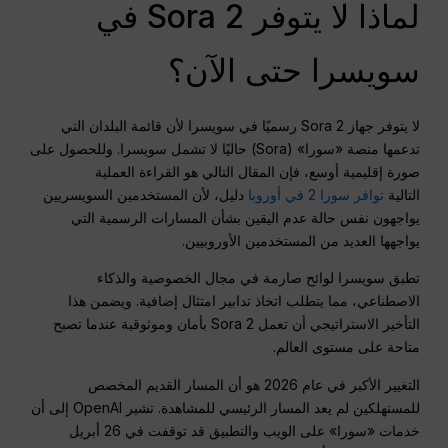
لماذا لا يتوفر Sora 2 في
سويسرا حتى الآن؟
لا يتوفر جهاز Sora 2 رسميًا في سويسرا لأن قائمة البلدان التي
تدعمها منصة «سورا» (Sora) حاليًا لا تشمل سويسرا. وللحصول على
صورة إقليمية أوسع، فإن المقال التالي هو القراءة العملية
التالية
توافر سورا 2 في أوروبا
دليل، لأن المستخدمين السويسريين
يواجهون نفس حالة عدم اليقين بشأن المسارات الرسمية التي
يواجهها العديد من المستخدمين الأوروبيين.
تطبق سويسرا لوائح صارمة في مجال الخصوصية والذكاء
الاصطناعي، مما يتطلب اتخاذ تدابير امتثال إضافية. ويضمن هذا
التأخير الاستراتيجي أن تعمل Sora 2 بأمان وموثوقية عندما تصبح
متاحة على مستوى العالم.
التغيير الأكبر في عام 2026 هو أن المسار القديم المخصص
للمستهلكين لم يعد المسار الرئيسي للمشاهدة. تشير OpenAI إلى أن
خدمات «سورا» على الويب والتطبيق قد توقفت في 26 أبريل