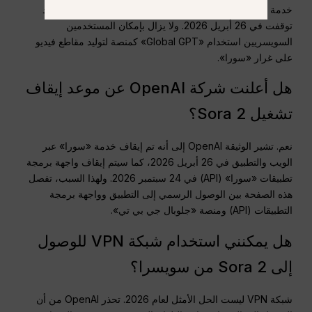
خدمة «سورا» المخصصة للمستهلكين عبر الويب والتطبيقات قد
توقفت في 26 أبريل 2026. ولا يزال بإمكان المستخدمين
السويسريين استخدام «Global GPT» كمنصة لتوليد مقاطع فيديو
على غرار «سورا».
هل أعلنت شركة OpenAI عن موعد إيقاف
تشغيل Sora 2؟
نعم. تشير الوثيقة OpenAI إلى أنه تم إيقاف خدمة «سورا» عبر
الويب والتطبيق في 26 أبريل 2026، كما سيتم إيقاف واجهة برمجة
تطبيقات «سورا» (API) في 24 سبتمبر 2026. ولهذا السبب، تفصل
هذه الصفحة بين الوصول الرسمي إلى التطبيق وواجهة برمجة
التطبيقات (API) ومنصة «جلوبال جي بي تي».
هل يمكنني استخدام شبكة VPN للوصول
إلى Sora 2 من سويسرا؟
شبكة VPN ليست الحل الأمثل لعام 2026. تحذر OpenAI من أن