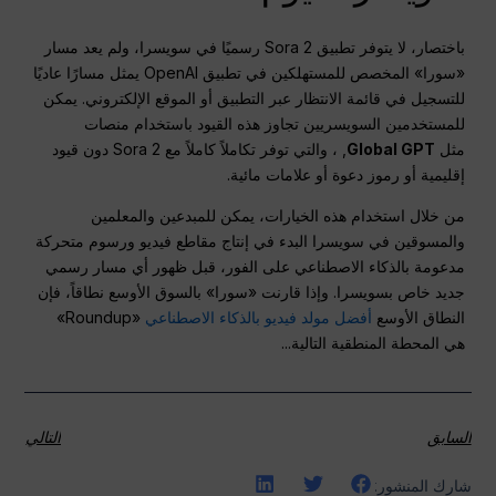
باختصار، لا يتوفر تطبيق Sora 2 رسميًا في سويسرا، ولم يعد مسار
«سورا» المخصص للمستهلكين في تطبيق OpenAI يمثل مسارًا عاديًا
للتسجيل في قائمة الانتظار عبر التطبيق أو الموقع الإلكتروني. يمكن
للمستخدمين السويسريين تجاوز هذه القيود باستخدام منصات
مثل
Global GPT
, ، والتي توفر تكاملاً كاملاً مع Sora 2 دون قيود
إقليمية أو رموز دعوة أو علامات مائية.
من خلال استخدام هذه الخيارات، يمكن للمبدعين والمعلمين
والمسوقين في سويسرا البدء في إنتاج مقاطع فيديو ورسوم متحركة
مدعومة بالذكاء الاصطناعي على الفور، قبل ظهور أي مسار رسمي
جديد خاص بسويسرا. وإذا قارنت «سورا» بالسوق الأوسع نطاقاً، فإن
النطاق الأوسع
أفضل مولد فيديو بالذكاء الاصطناعي
«Roundup»
هي المحطة المنطقية التالية...
السابق
التالي
شارك المنشور: