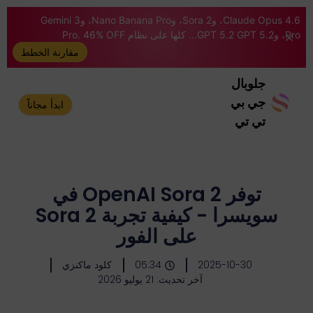
Claude Opus 4.6، وSora 2، وNano Banana Pro، وGemini 3
Pro، وGPT 5.2 GPT 5.2... كلها على نظام Pro. 46% OFF
مقارنة الخطط
جلوبال
جي بي
ابدأ مجاناً
تي تي
توفر OpenAI Sora 2 في
سويسرا - كيفية تجربة Sora 2
على الفور
2025-10-30
05:34
كلود ماكنزي
آخر تحديث: 21 يوليو 2026