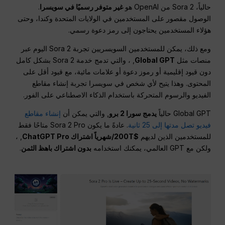
حالياً، Sora 2 من OpenAI هو
غير متوفر رسميًا في سويسرا
.
الوصول مقصور على المستخدمين في الولايات المتحدة وكندا، وحتى
هؤلاء المستخدمين يحتاجون إلى رمز دعوة رسمي.
ومع ذلك، يمكن للمستخدمين السويسريين تجربة Sora 2 اليوم عبر
منصات مثل
Global GPT
, ، والتي تدمج خدمة Sora 2 بشكل كامل
دون قيود إقليمية أو رموز دعوة أو علامات مائية، مع قيود أقل على
المحتوى. وهذا يتيح لأي شخص في سويسرا تجربة إنشاء مقاطع
الفيديو والرسوم المتحركة باستخدام الذكاء الاصطناعي على الفور.
Global GPT حالياً
يدمج سورا 2 برو
, والتي يمكن أن
إنشاء مقاطع
فيديو تصل مدتها إلى 25 ثانية
. عادةً ما يكون Sora 2 Pro متاحًا فقط
للمستخدمين الذين لديهم
$200T/شهرياً اشتراك ChatGPT Pro
, ،
ولكن مع GPT العالمي، يمكنك استخدامه
بدون اشتراك باهظ الثمن
.