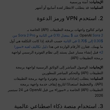
الإيجابيات:
آمنة ورسمية
السلبيات:
قد يتطلب الانتظار لعدة أسابيع أو أشهر
2. استخدم VPN ورمز الدعوة
قوائم كتالوج واجهات برمجة التطبيقات (API) الخاصة بـ
Sora 2 عند $ بمعدل 0.10 في الثانية
OpenAI
و
Sora 2 Pro من
$0.30 إلى $0.70 في الثانية
حسب الدقة. إذا كانت التكلفة هي أول
ما يهمك، فقارن الأرقام الواردة في هذا
دليل تكاليف لعبة «سورا
2»
قبل إنشاء مسار عمل يستند إلى نظام الفوترة الرسمي لواجهة
برمجة التطبيقات (API).
الإيجابيات:
الوصول المباشر إلى الوثائق الرسمية لواجهة برمجة
التطبيقات (API) والتحكم المباشر للمطورين
السلبيات:
يتطلب إعدادات تقنية، وفوترة واجهة برمجة التطبيقات
(API)، والتخطيط استعدادًا لتاريخ إيقاف خدمة واجهة برمجة
التطبيقات (API) الخاصة بـ «سورا» من قبل OpenAI في 24 سبتمبر
2026
3. استخدام منصة ذكاء اصطناعي عالمية