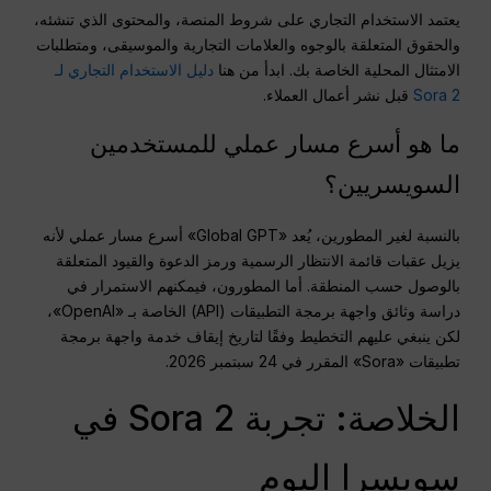
يعتمد الاستخدام التجاري على شروط المنصة، والمحتوى الذي تنشئه،
والحقوق المتعلقة بالوجوه والعلامات التجارية والموسيقى، ومتطلبات
الامتثال المحلية الخاصة بك. ابدأ من هنا
دليل الاستخدام التجاري لـ
Sora 2
قبل نشر أعمال العملاء.
ما هو أسرع مسار عملي للمستخدمين
السويسريين؟
بالنسبة لغير المطورين، يُعد «Global GPT» أسرع مسار عملي لأنه
يزيل عقبات قائمة الانتظار الرسمية ورمز الدعوة والقيود المتعلقة
بالوصول حسب المنطقة. أما المطورون، فيمكنهم الاستمرار في
دراسة وثائق واجهة برمجة التطبيقات (API) الخاصة بـ «OpenAI»،
لكن ينبغي عليهم التخطيط وفقًا لتاريخ إيقاف خدمة واجهة برمجة
تطبيقات «Sora» المقرر في 24 سبتمبر 2026.
الخلاصة: تجربة Sora 2 في
سويسرا اليوم