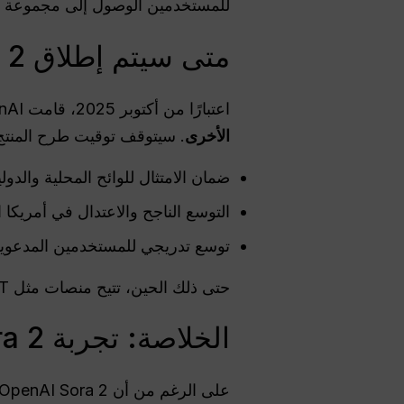
للمستخدمين الوصول إلى مجموعة من
متى سيتم إطلاق Sora 2 رسميًا في جنوب إفريقيا؟
اعتبارًا من أكتوبر 2025، قامت OpenAI بما يلي
الأخرى
. سيتوقف توقيت طرح المنتج
ضمان الامتثال للوائح المحلية والدولية
التوسع الناجح والاعتدال في أمريكا ا
توسع تدريجي للمستخدمين المدعو
حتى ذلك الحين، تتيح منصات مثل Global GPT للمستخدمين في جنوب إفريقيا تجربة إمكانات Sora 2 دون انتظار.
الخلاصة: تجربة Sora 2 على الفور في جنوب أفريقيا
على الرغم من أن OpenAI Sora 2 لم يتم إصداره رسميًا في جنوب إفريقيا، يمكنك