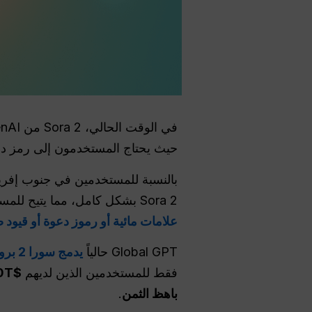
في الوقت الحالي، Sora 2 من OpenAI هو
حيث يحتاج المستخدمون إلى رمز دع
بالنسبة للمستخدمين في جنوب إفريقيا الذين ي
Sora 2 بشكل كامل، مما يتيح للمستخدمين الوصول إلى ميزات الفيديو والرسوم المتحركة المدعومة بالذكاء الاصطناعي.
علامات مائية أو رموز دعوة أو قيود
Global GPT حالياً
يدمج سورا 2 برو
فقط للمستخدمين الذين لديهم
$200T/شهرياً اشتراك ChatGPT Pro
باهظ الثمن
.