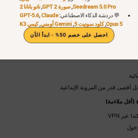
Seedream 5.0 Pro
,
صورة GPT 2
,
نانو بانانا 2
💬 دردشة الذكاء الاصطناعي:
Claude
,
GPT-5.6
Opus 5
,
كلود سونيت 5
,
Gemini أومني
,
كيمي K3
 مبكر إلى Sora 2 من خلال الخيارات التالية:
احصل على خصم 50% - ابدأ الآن
ئية
ل أقصى قدر من المرونة الإبداعية
دخول