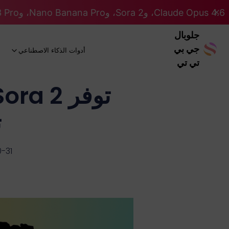
Claude Opus 4.6، وSora 2، وNano Banana Pro، وGemini 3 Pro، وGPT 5.2 GPT 5.2... كلها على نظام Pro. 46% OFF
جلوبال
جي بي
أدوات الذكاء الاصطناعي
تي تي
ت
-31