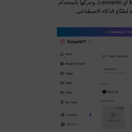
, قم بإنشاء أنسجة ماكرو مذهلة باستخدام Midjourney أو Leonardo، وحركها باستخدام