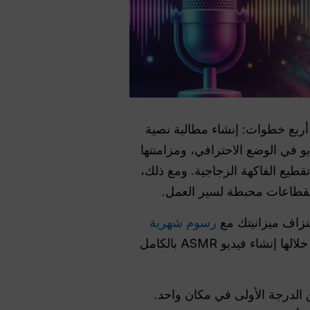
أربع خطوات: إنشاء مطالبة نصية
استخدام أداة Kling لتحويل الصورة إلى فيديو في الوضع الاحترافي، ومزامنتها
يع الفاكهة الزجاجية. ومع ذلك،
وانقطاعات محبطة لسير العمل.
تنزاف ميزانيتك مع
رسوم شهرية
يحل هذه المشكلة بالضبط من خلال توفير منصة شاملة يمكنك من خلالها إنشاء فيديو ASMR بالكامل
فوري إلى أكثر من 100 نموذج من الدرجة الأولى في مكان واحد.