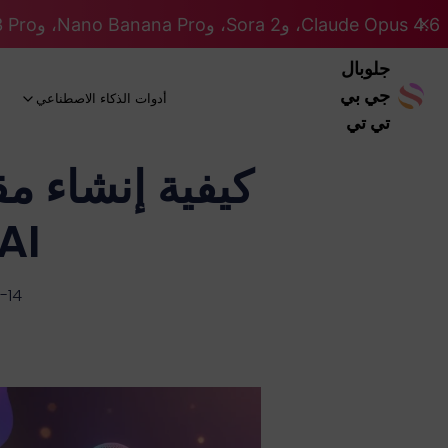
Claude Opus 4.6، وSora 2، وNano Banana Pro، وGemini 3 Pro، وGPT 5.2 GPT 5.2... كلها على نظام Pro. 46% OFF
جلوبال
جي بي
أدوات الذكاء الاصطناعي
تي تي
AI: الدليل النهائي لعام 26
-14