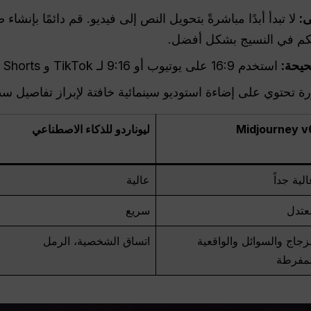
ى:
لا تبدأ أبدًا مباشرةً بتحويل النص إلى فيديو. قم دائمًا بإنشاء ص
حيحة:
استخدم 16:9 على يوتيوب أو 9:16 لـ TikTok و YouTube Shorts.
ة تحتوي على إضاءة استوديو سينمائية خافتة لإبراز تفاصيل 
Midjourney v
ليوناردو للذكاء الاصطناعي
لية جداً
عالية
عتدل
سريع
زجاج والسوائل والواقعية
اتساق الشخصية، الرمل
لمفرطة