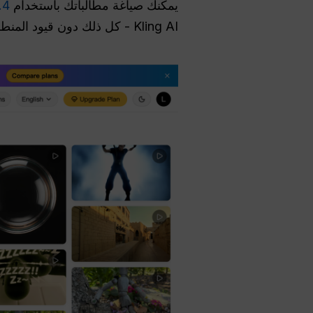
يمكنك صياغة مطالباتك باستخدام
.4
Kling AI - كل ذلك دون قيود المنطقة أو حدود استخدام صارمة. إنها مساحة العمل الموحدة المثالية لصُنّاع الذكاء الاصطناعي.