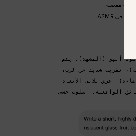
 في ASMR.
اعم.
فاكهة بلورية شفافة متوهجة (الموضوع)، تستقر على لوح تقطيع رخامي أسود أنيق (المشهد)، يتم 
تقطيعها ببطء شديد بسكين فضي حاد، كاشفة عن قوام داخلي متلألئ (الحركة)، تقريب شديد عن قرب، 
تقريب بطيء (الكاميرا)، إضاءة حافة الاستوديو الناعمة، تباين عالٍ (الإضاءة)، عرض ثلاثي الأبعاد 