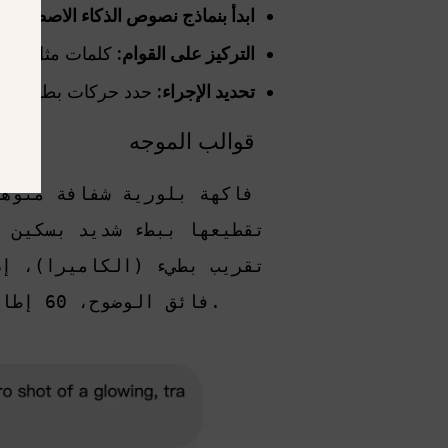
ابدأ بنماذج نصوص الذكاء الاصطناعي
التركيز على القوام:
كلمات مثل “تصوير
تحديد الإجراء:
حدد حركات بطيئة ومد
قوالب الموجه
فائق الواقعية، أسلوب حسي ASMR (النمط)، 4K فائق الوضوح، 60 إطارًا في الثانية (الجودة).