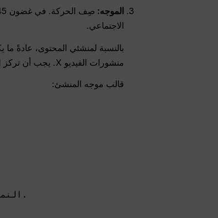
الموجه:
الاجتماعي.
منشورات الفيديو X. يجب أن تركز المطالبة على الثواني الثلاث الأولى والتغيير البصري والتنسيقات القابلة للتكرار.
قالب موجه المنشئ:
النمط: فيديو اجتماعي عالي الطاقة وإضاءة ساطعة وموضوع واضح وتباين قوي. 
حافظ عل