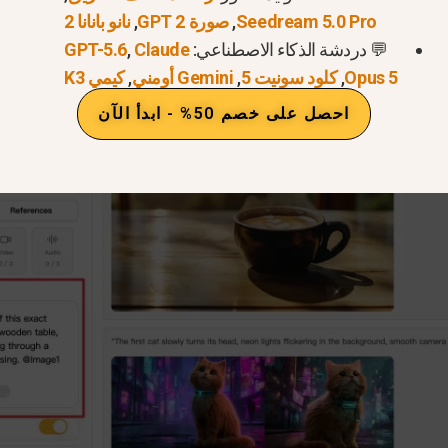
Seedream 5.0 Pro
,
صورة GPT 2
,
نانو بانانا 2
💬 دردشة الذكاء الاصطناعي:
Claude
,
GPT-5.6
Opus 5
,
كلود سونيت 5
,
Gemini أومني
,
كيمي K3
احصل على خصم 50% - ابدأ الآن