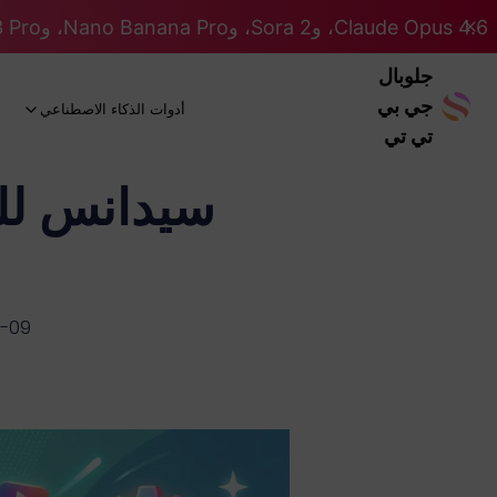
Claude Opus 4.6، وSora 2، وNano Banana Pro، وGemini 3 Pro، وGPT 5.2 GPT 5.2... كلها على نظام Pro. 46% OFF
جلوبال
جي بي
أدوات الذكاء الاصطناعي
تي تي
سيدانس للمب
-09