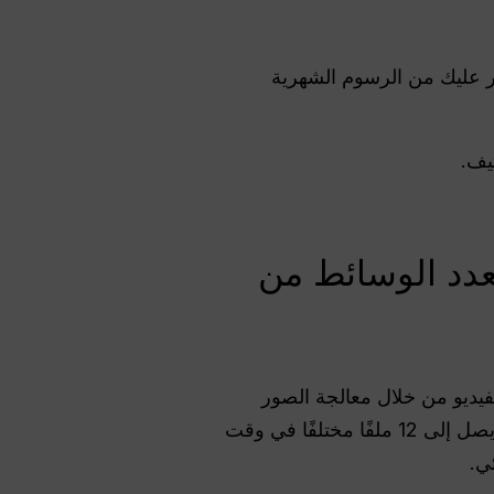
لفيديو المتميز من خلال باقة $10.8 Pro، مما يوفر عليك من الرسوم الشهرية
يف.
عدد الوسائط من
لجديدة من ByteDance التي تُنشئ مقاطع الفيديو من خلال معالجة الصور
والنصوص والصوت في الوقت نفسه. وهي تتفوق على المنافسين من خلال السماح لك بتحميل ما يصل إلى 12 ملفًا مختلفًا في وقت
ي.