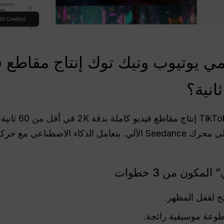
يوتيوب وتيك توك إنتاج مقاطع في
يمكن لمستخدمي be
التقليدية وتحميل أفكارهم مباشرةً إلى محرك Seedance الآلي. يتعامل ال
كون من 3 خطوات
ج لقفل المظهر.
طوعة موسيقية رائجة.