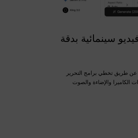
ديو سينمائية بدقة
YouTu و TikTokers إنتاج مقاطع فيديو كاملة بدقة 2K في أقل من 60 ثانية عن طريق تخطي برامج التحرير
ذكاء الاصطناعي مع حركات الكاميرا والإضاءة والصوت