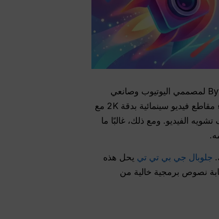
برنامج Seedance للمبدعين هو مولد فيديو متعدد الوسائط يعمل بالذكاء الاصطناعي من ByteDance لمصممي اليوتيوب وصانعي
الأفلام. فهو يعالج النص وما يصل إلى 9 صور و3 مقاطع فيديو و3 ملفات صوتية في آن واحد لإنشاء مقاطع فيديو سينمائية بدقة 2K مع
قف تشويه الفيديو. ومع ذلك، غالبًا ما
ه.
جلوبال جي بي تي تي
يحل هذه
تابة نصوص برمجية خالية من