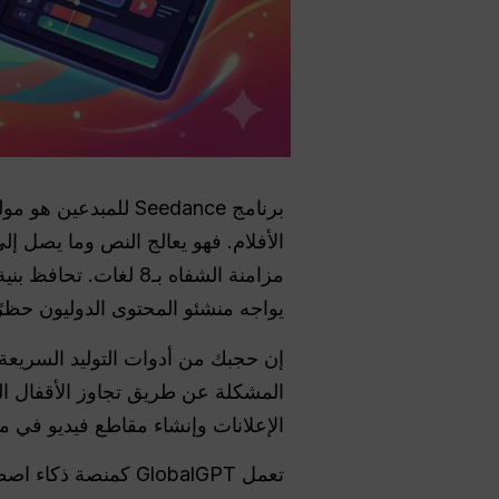
مزامنة الشفاه بـ8 ل
يواجه منشئو المحتوى الدوليون حظرًا
إن حجبك من أدوات التوليد السريعة هذه التي تستغرق 60 ثانية
المشكلة عن طريق تجاوز الأقفال ال
الإعلانات وإنشاء مقاطع فيديو في
تعمل GlobalGPT كمنصة ذكاء اصطناعي متكاملة على تبسيط سير عملك: