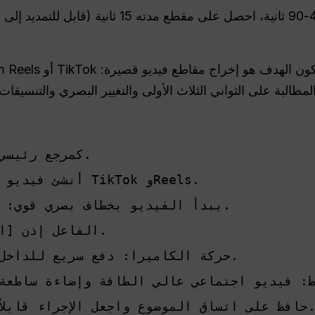
استخدم @Image1 كمرجع رئيسي للموضوع. 
أنشئ فيديو قصير 9:16 رأسيًا مصمم لـ TikTok وReels. 
يبدأ الفيديو بخطاف بصري قوي: [وصف الإطار الأول المدهش]. 
الفاعل إذن [الفعل أو التحول الرئيسي]. 
حركة الكاميرا: دفع سريع للداخل، وقطع سريع، ثم كشف سلس. 
ى اتساق الموضوع واجعل الإجراء قابلاً للقراءة خلال أول 3 ثوانٍ.