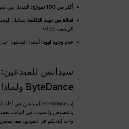
أكثر من 100 نموذج:
التبديل بين سيدا
فعالة من حيث التكلفة:
الرسمية $69+.
عدم وجود قيود:
أنشئ المحتوى على م
سيدانس للمبدعين: م
ByteDance ولماذا يتفوق على المنافسين؟
واحد للتحكم في الفيديو، مما يضم