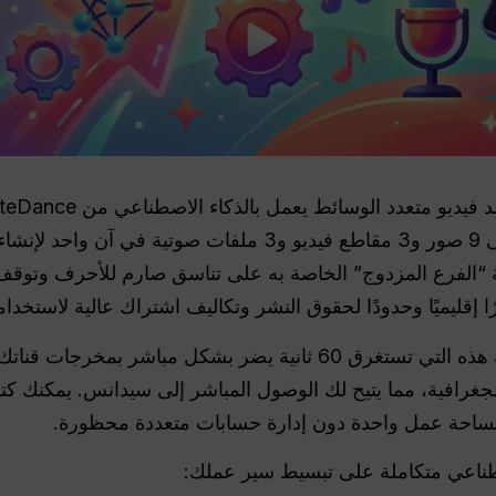
غات. تحافظ بنية “الفرع المزدوج” الخاصة به على تناسق صارم للأحرف وتو
 إقليميًا وحدودًا لحقوق النشر وتكاليف اشتراك عالية لاستخدام
 يضر بشكل مباشر بمخرجات قناتك.
جغرافية، مما يتيح لك الوصول المباشر إلى سيدانس. يمكنك ك
 مساحة عمل واحدة دون إدارة حسابات متعددة محظورة.