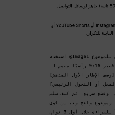
صِف الحركة. في غضون 45-90 ثانية، احصل على مقطع مدته 15 ثانية (قابل للتمديد إلى 60 ثانية) جاهز لوسائل التواصل
بالنسبة لمنشئي المحتوى، عادةً ما يكون الهدف هو إخراج مقاطع فيديو قصيرة: TikTok أو Instagram Reels أو YouTube Shorts أو