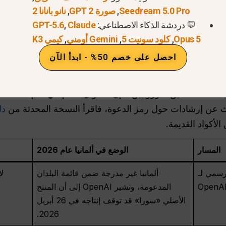
Seedream 5.0 Pro
,
صورة GPT 2
,
نانو بانانا 2
💬 دردشة الذكاء الاصطناعي:
Claude
,
GPT-5.6
O عن إيقاف تشغيل المنتج الأصلي «سورا» في
Opus 5
,
كلود سونيت 5
,
Gemini أومني
,
كيمي K3
ال من “متى ستتاح الخدمة لألمانيا؟” إلى “ما هو المسار العملي 
احصل على خصم 50% - ابدأ الآن
بالإضافة إلى ذلك، كان تطبيق Sora 2 يتطلب رمز دعوة خلال فترة إطلاقه الرسمي، مم
في المن
حث عن إرشادات حول رمز الدعوة، فاقرأ النسخة المحدثة من
أكواد القديمة.
المسار
الوضع في ألمانيا عام 2026
لرسمي لـ
ألمانيا غير مدرجة ضمن قائمة البلدان
ل
OpenAI
المدعومة، وتشير OpenAI إلى أن المنتج
الأصلي «سورا» قد توقف إنتاجه في 26 أبريل
2026.