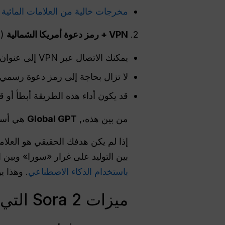
مخرجات خالية من العلامات المائية
و
VPN + رمز دعوة أمريكا الشمالية
(أ
يمكنك الاتصال عبر VPN إلى عنوان IP في الولايات المتحدة أو كندا
لا تزال بحاجة إلى رمز دعوة رسمي من Sora 2 لتسجيل 
قد يكون أداء هذه الطريقة أبطأ أو ق
من بين هذه،,
Global GPT
هي أسهل وأسرع 
إذا لم يكن هدفك الحقيقي هو العلا
بين التوليد على غرار «سورا» وبين 
باستخدام الذكاء الاصطناعي
. وهذا ي
ميزات Sora 2 التي يمكنك الاستمتاع بها في ألمانيا عبر Global GPT