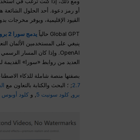
ومع ذلك، إذا كنت ترغب في استخدام Sora 2 من ألمانيا، ف
أو رمز دعوة. أحد الحلول الشائعة ه
القيود الإقليمية، ويوفر مخرجات بد
Global GPT حالياً
يدمج سورا 2 برو
OpenAI. وإذا كان المسار الرسمي لـ Sora مربكًا، فإن هذا
العديد من روابط «سورا» القديمة ل
بصفتها منصة شاملة للذكاء الاصطناعي، توفر «Global GPT» أيضًا نم
2.7
; ؛ البحث والكتابة بالتعاون مع
ال
برو
,
كلود سونيت 5
, و
كلود أوبوس 4.8