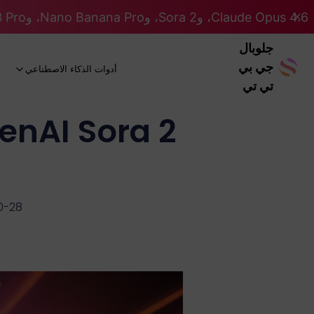
Claude Opus 4.6، وSora 2، وNano Banana Pro، وGemini 3 Pro، وGPT 5.2 GPT 5.2... كلها على نظام Pro. 46% OFF
جلوبال
جي بي
أدوات الذكاء الاصطناعي
تي تي
0-28