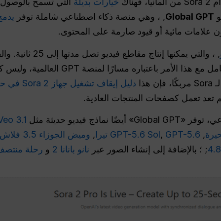
هناك
خيارات بديلة
و
Global GPT
, ، وهي منصة ذكاء اصطناعي شاملة توفر
يدمج Sora 2 بشك
ون علامات مائية أو قيود صارمة على المحتوى.
ينبغي على المستخدمين الألمان التعامل مع ه
دليل إيقاف تشغيل جهاز Sora 2 في حالة عدم عمله
م تعد تعمل كصفحات المنتجات العادية.
اذج فيديو حديثة مثل
Veo 3.1
حيرة
,
GPT-5.6 تيرا
,
GPT-5.6 Sol
,
وميض الجوزاء 3.5 فلاش Gemini 3.5
; ؛ بالإضافة إلى إنشاء الصور عبر
نانو بانانا 2
و
رحلة منتصف