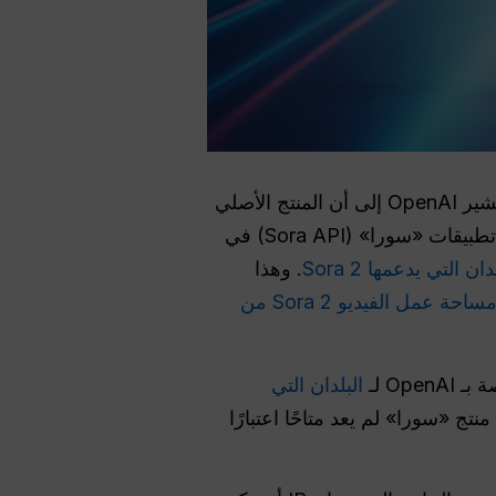
لقد تغير المسار الرسمي لـ «سورا» (Sora) التابع لـ OpenAI. وتشير OpenAI إلى أن المنتج الأصلي
«سورا» على الويب والتطبيق قد تم إيقافه في 26 أبريل 2026، ومن المقرر إيقاف واجهة برمجة تطبيقات «سورا» (Sora API) في
لتي يدعمها Sora 2
. وهذا
مساحة عمل الفيديو Sora 2 من
Ope لـ
البلدان التي
ة إطلاق OpenAI لـ Sora 2 الآن إلى أن منتج «سورا» لم يعد متاحًا اعتبارًا