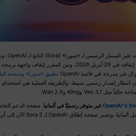
تطبيق «سورا» وصفحة البلدان ا
لمان انتظار إصدار رسمي بسيط. والطريقة العملية هي استخدام
ل Veo 3.1 وKling وWan 2.6.
غير متوفر رسميًا في ألمانيا
. صفحة الدعم الخاصة بـ nAI
لا تشمل ألمانيا، وتشير صفح