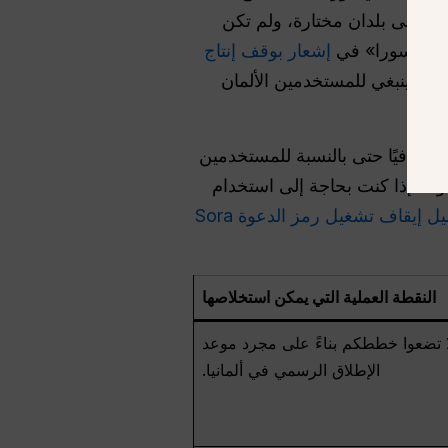
والضغوط المحلية المتعلقة بالامتثال. فقد قامت شركة OpenAI في البداية بتحديد توافر منتج Sora 2 على بلدان مختارة، ولم تكن
إشعار بوقف إنتاج
الذي ينبغي للمستخدمين الألمان
ا أضاف قيدًا إضافيًا حتى بالنسبة للمستخدمين
اطق المسموح بها. أما بالنسبة للمستخدمين الأوروبيين، فإن السؤال الأهم في عام 2026 هو ما إذا كنت بحاجة إلى استخدام
دليل إيقاف تشغيل رمز الدعوة Sora
النقطة العملية التي يمكن استخلاصها
ا تضعوا خططكم بناءً على مجرد موعد
الإطلاق الرسمي في ألمانيا.