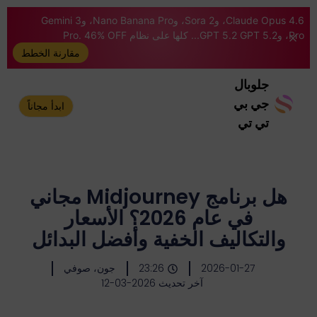
Claude Opus 4.6، وSora 2، وNano Banana Pro، وGemini 3
Pro، وGPT 5.2 GPT 5.2... كلها على نظام Pro. 46% OFF
مقارنة الخطط
جلوبال
جي بي
ابدأ مجاناً
تي تي
هل برنامج Midjourney مجاني
في عام 2026؟ الأسعار
والتكاليف الخفية وأفضل البدائل
2026-01-27
23:26
جون، صوفي
آخر تحديث 2026-03-12