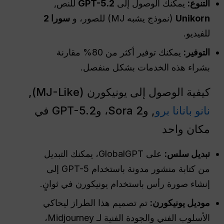
التنوع:
يمكنك الوصول إلى
GPT-5.2
للنص,
Unikorn
(نموذج يشبه MJ) للصور، و
سورا 2
للفيديو.
التوفير:
يمكنك توفير أكثر من 80% مقارنة
بشراء هذه الخدمات بشكل منفصل.
كيفية الوصول إلى يونيكورن (MJ-Like),
نانو بانانا برو
, وSora 2، وGPT-5.2 في
مكان واحد
تبديل سلس:
على GlobalGPT، يمكنك التبديل
من كتابة منشور مدونة باستخدام GPT-5 إلى
إنشاء صورة رأس باستخدام يونيكورن في ثوانٍ.
موديل يونيكورن:
تم تصميم هذا الطراز ليحاكي
الأسلوب الفني والجودة الفنية لـ Midjourney،