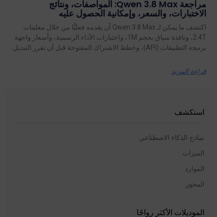
مراجعة Qwen 3.8 Max: المواصفات، ونتائج
الاختبارات، والسعر، وإمكانية الحصول عليه
اكتشف ما يمكن لـ Qwen 3.8 Max أن يقدمه فعليًّا من خلال معلمات
2.4T، ونافذة سياق بحجم 1M، واختبارات الأداء الرسمية، وأسعار واجهة
برمجة التطبيقات (API)، وخطط الاشتراك المفتوحة قبل أن تقرر التبديل.
قراءة المزيد
استكشف
نماذج الذكاء الاصطناعي
الميزات
الموارد
المحور
الموديلات الأكثر رواجًا