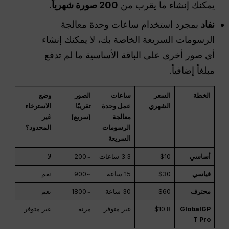
يمكنك إنشاء ما يقرب من
200 صورة شهرياً
.
نفاد
بمجرد استخدام ساعات وحدة معالجة
الرسومات السريعة الخاصة بك، لا يمكنك إنشاء
أي صور أخرى على الباقة الأساسية ما لم تدفع
مبلغاً إضافياً.
الخطة
السعر
ساعات
الصور
وضع
الشهري
عمل وحدة
تقريبًا
الاسترخاء
معالجة
(سريع)
غير
الرسومات
المحدود؟
السريعة
أساسي
$10
3.3 ساعات
~200
لا
قياسي
$30
15 ساعة
~900
نعم
محترف
$60
30 ساعة
~1800
نعم
GlobalGP
$10.8
غير متوفر
مرنة
غير متوفر
T Pro