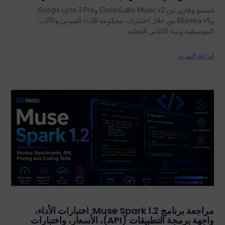
استمع وقارن بين ElevenLabs Music v2 وGoogle Lyria 3 Pro
وMureka v9 من خلال اختبارات محكومة للأداء الصوتي والآلات
الموسيقية وبنية الأغاني الفعلية.
قراءة المزيد
مراجعة برنامج Muse Spark 1.2: اختبارات الأداء،
واجهة برمجة التطبيقات (API)، الأسعار، واختبارات