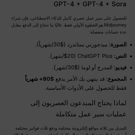
GPT-4 + GPT-4 + Sora
للحصول على سير عمل عصري كامل للذكاء الاصطناعي، فإن شراء
Midjourney هو الخطوة الأولى فقط. غالبًا ما تحتاج إلى الدفع مقابل
عدة حسابات منفصلة:
الصورة:
ميدجورني ستاندرد ($30/شهرياً).
النص:
ChatGPT Plus ($20/شهر).
فيديو:
المدرج أو لوما ($30/شهر).
المجموع:
قد ينتهي بك الأمر بدفع
$80+ شهرياً
فقط للحصول على الأدوات الأساسية.
لماذا يحتاج المبدعون العصريون إلى
عمليات سير عمل متكاملة
التبديل بين ثلاثة مواقع إلكترونية مختلفة ودفع ثلاث فواتير مختلفة
أمر غير فعال. تتيح لك المنصة المتكاملة إنشاء صورة، وجعل الذكاء