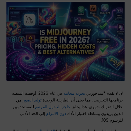
لا، لا تقدم "ميدجورني
تجربة مجانية
في عام 2026. أوقفت المنصة
برنامجها التجريبي، مما يعني أن الطريقة الوحيدة
توليد الصور
من
خلال اشتراك شهري. هذا يخلق
حاجز الدخول المرتفع
للمستخدمين
الذين يريدون ببساطة اختبار الأداة
دون الالتزام
إلى الحد الأدنى
للرسوم $10.