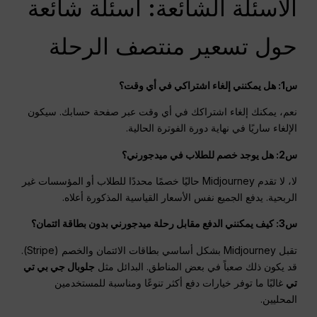
الأسئلة الشائعة: أسئلة شائعة
حول تسعير منتصف الرحلة
س1: هل يمكنني إلغاء اشتراكي في أي وقت؟
نعم، يمكنك إلغاء اشتراكك في أي وقت عبر صفحة حسابك. سيكون
الإلغاء ساريًا في نهاية دورة الفوترة الحالية.
س2: هل يوجد خصم للطلاب في ميدجورني؟
لا، لا تقدم Midjourney حاليًا خصمًا محددًا للطلاب أو المؤسسات غير
الربحية. يدفع الجميع نفس الأسعار القياسية المذكورة أعلاه.
س3: كيف يمكنني الدفع مقابل رحلة ميدجورني بدون بطاقة ائتمان؟
تقبل Midjourney بشكل أساسي بطاقات الائتمان والخصم (Stripe).
قد يكون ذلك صعباً في بعض المناطق. البدائل مثل
جلوبال جي بي تي
تي
غالبًا ما توفر خيارات دفع أكثر تنوعًا ومناسبة للمستخدمين
المحليين.