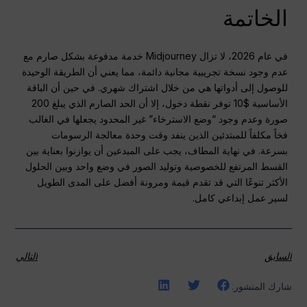
الخاتمة
في عام 2026، لا تزال Midjourney خدمة مدفوعة بشكل صارم مع
عدم وجود نسخة تجريبية مجانية دائمة، مما يعني أن الطريقة الوحيدة
للوصول إلى أدواتها هي من خلال اشتراك شهري. في حين أن الباقة
الأساسية $10 توفر نقطة دخول، إلا أن الحد الصارم الذي يبلغ 200
صورة وعدم وجود “وضع الاسترخاء” غير المحدود يجعلها في الغالب
فخاً مكلفاً للمبتدئين الذين ينفد وقت وحدة معالجة الرسومات
بسرعة. في نهاية المطاف، يجب على المبدعين أن يوازنوا بعناية بين
القسط المرتفع للخصوصية وتوليد الصور في وضع واحد وبين الحلول
الأكثر تنوعًا التي قد تقدم قيمة ومرونة أفضل على المدى الطويل
لسير عمل إبداعي كامل.
السابق
التالي
شارك المنشور: