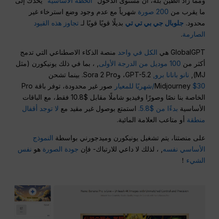
ومما زاد الطين بلة، أن مستوى الدخول “
الخطة الأساسية
” يحدك إلى
ما يقرب من
200 صورة
شهرياً مع عدم وجود وضع استرخاء غير
محدود.
جلوبال جي بي تي تي
بديلًا قويًا قويًا لـ
تجاوز هذه القيود
الصارمة
.
GlobalGPT هي
الكل في واحد
منصة الذكاء الاصطناعي التي تدمج
أكثر من
100 موديل من الدرجة الأولى
, ، بما في ذلك يونيكورن (مثل
MJ),
نانو بانانا برو,
GPT-5.2، وSora 2 Pro. بينما تشحن
$30/شهريًا للمعيار
Midjourney
صور غير محدودة، توفر باقة Pro
الخاصة بنا نصًا وصورًا وفيديو شاملًا مقابل $10.8 فقط، مع الباقات
الأساسية
بدءًا من $5.8.
استمتع بوصول غير مقيد مع
لا توجد أقفال
منطقة
أو متاعب العلامة المائية.
على منصتنا، يتم تشغيل يونيكورن وميدجورني بواسطة
النموذج
الأساسي نفسه
, ، لذلك لا داعي للارتباك- فإن
جودة الصورة
هو
نفس
الشيء
！