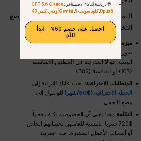
الآخرين رؤيتها على الفور.
💬 دردشة الذكاء الاصطناعي:
Claude
,
GPT-5.6
Opus 5
,
كلود سونيت 5
,
Gemini أومني
,
كيمي K3
الثمن الباهظ للخصوصية: هل يستحق “وضع
التخفي” $720 / سنة؟
احصل على خصم 50% - ابدأ
الآن
ميزة حصرية:
“وضع التخفي”، الذي يمنع ظهور
صورك للآخرين على موقع ميدجورني على
الويب، هو
لا
المدرجة في الخطتين الأساسية
($10) أو القياسية ($30).
المتطلبات الاحترافية:
يجب عليك الترقية إلى
الخطة الاحترافية ($60/شهر)
للوصول إلى
وضع التخفي.
التكلفة
وهذا يعني أن الخصوصية تكلف فعلياً
$720 سنوياً. بالنسبة للعاملين لحسابهم الخاص
أو أصحاب الأعمال الصغيرة، هذه “ضريبة