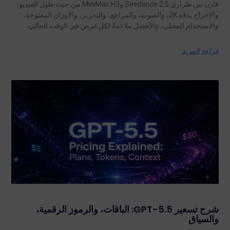
قارن بين طرازي Seedance 2.5 وMiniMax H3 من حيث طول الفيديو،
والإخراج بدقة 2K، والصوت، والمراجع، والتحرير، والأوزان المفتوحة،
والاستخدام المحلي، والأفضل ملاءمةً لكل غرض في الوقت الحالي.
قراءة المزيد
شرح تسعير GPT-5.5: الباقات، والرموز الرقمية،
والسياق