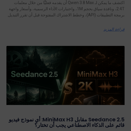
اكتشف ما يمكن لـ Qwen 3.8 Max أن يقدمه فعليًّا من خلال معلمات
2.4T، ونافذة سياق بحجم 1M، واختبارات الأداء الرسمية، وأسعار واجهة
برمجة التطبيقات (API)، وخطط الاشتراك المفتوحة قبل أن تقرر التبديل.
قراءة المزيد
Seedance 2.5 مقابل MiniMax H3: أي نموذج فيديو
قائم على الذكاء الاصطناعي يجب أن تختار؟