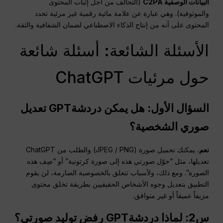
البيانات الوصفية C2PA
(التحالف من أجل إثبات المحتوى
والموثوقية). وهي عبارة عن علامة مائية رقمية غير مرئية تحدد
المحتوى على أنه من إنتاج الذكاء الاصطناعي لضمان الشفافية والثقة.
الأسئلة الشائعة: أسئلة شائعة
حول مرئيات ChatGPT
السؤال الأول: هل يمكن
دردشةGPT
تعديل
صوري الشخصية؟
نعم.
يمكنك تحميل صورة (JPEG / PNG) والطلب من ChatGPT
تعديلها، مثل “حوّل صورتي هذه إلى صورة كرتونية” أو “صِف هذه
الصورة”. ومع ذلك، ولأسباب تتعلق بالخصوصية الصارمة، لن يقوم
التطبيق بتعديل وجوه الأشخاص الحقيقيين بطريقة تخلق محتوى
مزيفاً عميقاً أو غير متوافق.
س2: لماذا
دردشةGPT
رفض توليد صورتي؟