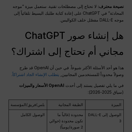
نصيحة محترف:
لا تحتاج إلى مصطلحات تقنية. ستعمل ميزة “موجه
المحادثة” في ChatGPT على إعادة كتابة طلبك البسيط تلقائياً إلى
موجه DALL-E مفصّل خلف الكواليس.
هل إنشاء صور ChatGPT
مجاني أم تحتاج إلى اشتراك؟
هذا هو أحد الأسئلة الأكثر شيوعاً. في حين أن OpenAI قد طرح
وصولاً محدوداً للمستخدمين المجانيين,
يتطلب الإنشاء الجاد اشتراكاً
.
في ما يلي تفصيل يستند إلى أحدث
OpenAI
الأسعار والميزات
(سياق 2025-2026):
الميزة
الطبقة المجانية
بلس/فريق/المؤسسة
الوصول إلى DALL-E
محدودة (غالباً ما
الوصول الكامل
3
تكون محدودة (حوالي
2 صورة/يومياً)