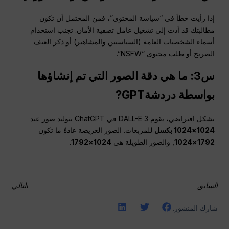
إذا رأيت خطأ في “سياسة المحتوى”، فمن المحتمل أن تكون
مطالبتك قد أدت إلى تشغيل عامل تصفية الأمان. تجنب استخدام
أسماء الشخصيات العامة (السياسيين والمشاهير) أو ذكر العنف
الصريح أو طلب محتوى “NSFW”.
س3: ما هي دقة الصور التي تم إنشاؤها
بواسطة
دردشةGPT
?
بشكل افتراضي، يقوم DALL-E 3 في ChatGPT بتوليد صور عند
1024×1024 بكسل
للمربعات. الصور العريضة عادةً ما تكون
1792×1024
, والصور الطويلة هي
1024×1792
.
السابق
التالي
شارك المنشور: