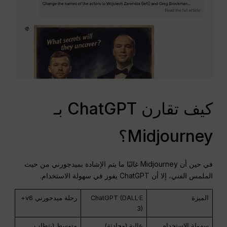
كيف تقارن ChatGPT بـ
Midjourney؟
في حين أن Midjourney غالبًا ما يتم الإشادة بميدجورني من حيث
الملمس الفني، إلا أن ChatGPT يفوز في سهولة الاستخدام.
الميزة
ChatGPT (DALL·E
رحلة ميدجورني v6+
3)
سهولة الاستخدام
عالية (محادثة)
متوسط (يتطلب