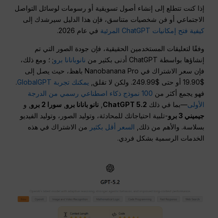
إذا كنت تتطلع إلى إنشاء أصول تسويقية أو رسومات لوسائل التواصل
الاجتماعي أو فن شخصيات متناسق، فإن هذا الدليل سيرشدك إلى
كيفية فتح إمكانيات ChatGPT المرئية
في عام 2026.
وفقًا لتعليقات المستخدمين الحقيقية، فإن جودة الصور التي تم
إنشاؤها بواسطة ChatGPT أدنى بكثير من
نانوبانانا برو
; ؛ ومع ذلك،
فإن سعر الاشتراك في Nanobanana Pro باهظ، حيث يصل إلى
$19.90 أو حتى $249.99. ولكن لا تقلق,
يمكنك تجربة GlobalGPT
.
فهو يجمع أكثر من
100 نموذج ذكاء اصطناعي رسمي من الدرجة
الأولى
—بما في ذلك
ChatGPT 5.2
,
نانو بانانا برو
,
سورا 2 برو
, و
جيميني 3 برو
-تلبية احتياجاتك للمحادثة، وتوليد الصور، وتوليد الفيديو
بسلاسة. والأهم من ذلك,
السعر أقل بكثير
من الاشتراك في هذه
الخدمات الرسمية بشكل فردي.