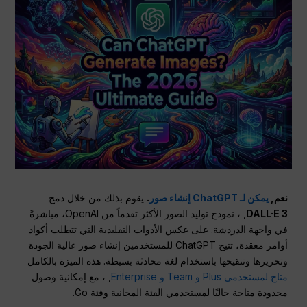
نعم,
يمكن لـ ChatGPT إنشاء صور
.
يقوم بذلك من خلال دمج
DALL·E 3
, ، نموذج توليد الصور الأكثر تقدماً من OpenAI، مباشرةً
في واجهة الدردشة. على عكس الأدوات التقليدية التي تتطلب أكواد
أوامر معقدة، تتيح ChatGPT للمستخدمين إنشاء صور عالية الجودة
وتحريرها وتنقيحها باستخدام لغة محادثة بسيطة. هذه الميزة بالكامل
متاح لمستخدمي Plus و Team و Enterprise
, ، مع إمكانية وصول
محدودة متاحة حاليًا لمستخدمي الفئة المجانية وفئة Go.