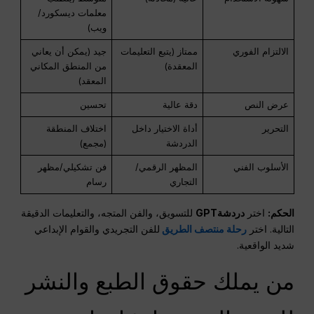
معلمات ديسكورد/
ويب)
الالتزام الفوري
ممتاز (يتبع التعليمات
جيد (يمكن أن يعاني
المعقدة)
من المنطق المكاني
المعقد)
عرض النص
دقة عالية
تحسين
التحرير
أداة الاختيار داخل
اختلاف المنطقة
الدردشة
(مجمع)
الأسلوب الفني
المظهر الرقمي/
فن تشكيلي/مظهر
التجاري
رسام
الحكم:
اختر
دردشةGPT
للتسويق، والفن المتجه، والتعليمات الدقيقة
التالية. اختر
رحلة منتصف الطريق
للفن التجريدي والقوام الإبداعي
شديد الواقعية.
من يملك حقوق الطبع والنشر