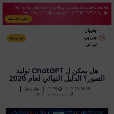
Claude Opus 4.6، وSora 2، وNano Banana Pro، وGemini 3
Pro، وGPT 5.2 GPT 5.2... كلها على نظام Pro. 46% OFF
مقارنة الخطط
جلوبال
جي بي
ابدأ مجاناً
تي تي
هل يمكن ل ChatGPT توليد
الصور؟ الدليل النهائي لعام 2026
2026-01-28
03:08
شاين هيل
آخر تحديث 2026-01-28