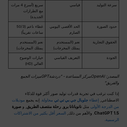
سرعة التوليد
قياسي
سريع (أسرع 4 مرات
مع الطرازات
الجديدة)
حدود الصورة
الحد الأقصى اليومي
غطاء ناعم (50/3
الصارم
ساعات تقريباً)
الحقوق التجارية
نعم (المستخدم
نعم (المستخدم
يمتلك المخرجات)
يمتلك المخرجات)
الجودة
التعريف القياسي
خيارات الوضوح
العالي (HD)
المصدر:
OpenAI
مركز المساعدة - “
دردشةGPT
ميزات الجمع
والفريق”
إذا كنت ترغب في تجربة قدرات توليد صور أكثر قوة للذكاء
الاصطناعي,
إعطاء
جلوبال جي بي تي تي
محاولة.
إنه يجمع
موديلات
من الدرجة الأولى
مثل
نانوبانانا برو
,
رحلة منتصف الطريق
, و
صورة
ChatGPT 1.5
. والأهم من ذلك,
السعر أقل بكثير من الاشتراكات
الرسمية
.