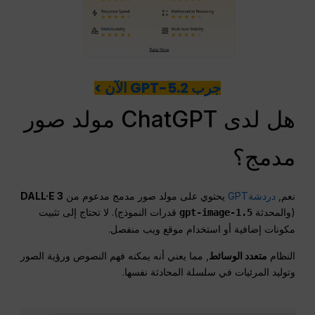
جرب GPT-5.2 الآن >
هل لدى ChatGPT مولد صور
مدمج؟
نعم,
دردشةGPT
يحتوي على مولد صور مدمج مدعوم من
DALL·E 3
(والمحدثة
قدرات النموذج). لا تحتاج إلى تثبيت
gpt-image-1.5
مكونات إضافية أو استخدام موقع ويب منفصل.
النظام
متعدد الوسائط
, مما يعني أنه يمكنه فهم النصوص ورؤية الصور
وتوليد المرئيات في سلسلة المحادثة نفسها.