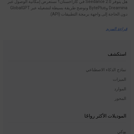
هل يتوفر Seedance 2.0 في كازاخستان؟ نستعرض إمكانية الوصول عبر
Dreamina وBytePlus ونوضح طريقة بسيطة لتشغيله عبر GlobalGPT
دون الحاجة إلى واجهة برمجة التطبيقات (API).
قراءة المزيد
استكشف
نماذج الذكاء الاصطناعي
الميزات
الموارد
المحور
الموديلات الأكثر رواجًا
يوكي