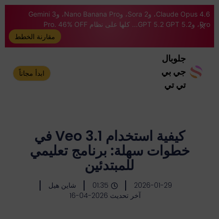
Claude Opus 4.6، وSora 2، وNano Banana Pro، وGemini 3
Pro، وGPT 5.2 GPT 5.2... كلها على نظام Pro. 46% OFF
مقارنة الخطط
جلوبال
جي بي
ابدأ مجاناً
تي تي
كيفية استخدام Veo 3.1 في
خطوات سهلة: برنامج تعليمي
للمبتدئين
2026-01-29
01:35
شاين هيل
آخر تحديث 2026-04-16