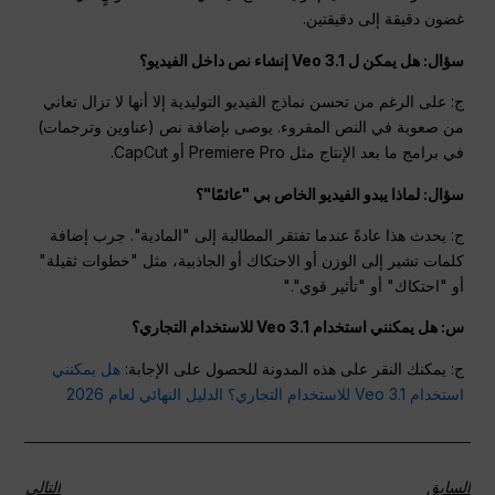
غضون دقيقة إلى دقيقتين.
سؤال: هل يمكن ل Veo 3.1 إنشاء نص داخل الفيديو؟
ج: على الرغم من تحسن نماذج الفيديو التوليدية إلا أنها لا تزال تعاني
من صعوبة في النص المقروء. يوصى بإضافة نص (عناوين وترجمات)
في برامج ما بعد الإنتاج مثل Premiere Pro أو CapCut.
سؤال: لماذا يبدو الفيديو الخاص بي "عائمًا"؟
ج: يحدث هذا عادةً عندما تفتقر المطالبة إلى "المادية". جرب إضافة
كلمات تشير إلى الوزن أو الاحتكاك أو الجاذبية، مثل "خطوات ثقيلة"
أو "احتكاك" أو "تأثير قوي"."
س: هل يمكنني استخدام Veo 3.1 للاستخدام التجاري؟
ج: يمكنك النقر على هذه المدونة للحصول على الإجابة:
هل يمكنني
استخدام Veo 3.1 للاستخدام التجاري؟ الدليل النهائي لعام 2026
السابق
التالي