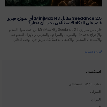
Seedance 2.5 مقابل MiniMax H3: أي نموذج فيديو
قائم على الذكاء الاصطناعي يجب أن تختار؟
قارن بين طرازي Seedance 2.5 وMiniMax H3 من حيث طول الفيديو،
والإخراج بدقة 2K، والصوت، والمراجع، والتحرير، والأوزان المفتوحة،
والاستخدام المحلي، والأفضل ملاءمةً لكل غرض في الوقت الحالي.
قراءة المزيد
استكشف
نماذج الذكاء الاصطناعي
الميزات
الموارد
المحور