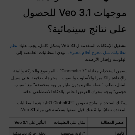
موجهات Veo 3.1 للحصول
على نتائج سينمائية؟
لتشغيل الإمكانات المتقدمة ل Veo 3.1 بشكل كامل، يجب عليك
نظم
مطالباتك مثل مخرج أفلام محترف
. تؤدي المطالبات الغامضة إلى
الهلوسة وإهدار الأرصدة.
يضمن استخدام معادلة “Cinematic 7” - الموضوع والحركة والبيئة
والإضاءة والكاميرا والأسلوب والصوت - مخرجات دقيقة. على سبيل
المثال، طلب “لقطة طائرة بدون طيار بزاوية منخفضة” مع “ضباب
حجمي” يوجه محرك العرض الخاص بالذكاء الاصطناعي بدقة.
يمكنك استخدام نماذج نصوص GlobalGPT لكتابة هذه المطالبات
المعقدة تلقائيًا نيابةً عنك قبل لصقها بسلاسة في مولد Veo 3.1.
عنصر المطالبة
مثال على التعليمات
التأثير على Veo 3.1
كاميرا
“زاوية منخفضة،
يخلق حركة ديناميكية