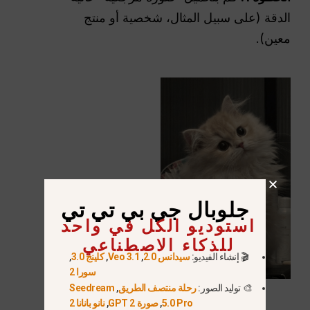
الدقة (على سبيل المثال، شخصية أو منتج
معين).
جلوبال جي بي تي تي
استوديو الكل في واحد
للذكاء الاصطناعي
🎬 إنشاء الفيديو:
سيدانس 2.0
,
Veo 3.1
,
كلينج 3.0
,
سورا 2
🎨 توليد الصور:
رحلة منتصف الطريق
,
Seedream
5.0 Pro
,
صورة GPT 2
,
نانو بانانا 2