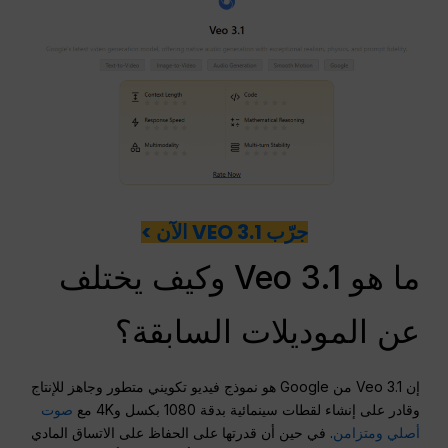
جرّب VEO 3.1 الآن >
ما هو Veo 3.1 وكيف يختلف
عن الموديلات السابقة؟
إن Veo 3.1 من Google هو نموذج فيديو تكويني متطور وجاهز للإنتاج
وقادر على إنشاء لقطات سينمائية بدقة 1080 بكسل و4K مع
صوت
أصلي ومتزامن
. في حين أن قدرتها على الحفاظ على الاتساق المادي