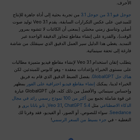
الأحرف.
جوجل فيو 3.1 من جوجل 3.1
من تجربة بحثية إلى أداة جاهزة للإنتاج
للمبدعين. على عكس التكرارات السابقة، يقدم Veo 3.1 توليد صوت
أصلي وتناسق زمني محسّن (بمعنى أن الكائنات لا تتشوه بمرور
الوقت)، والقدرة على إنشاء مقاطع تتجاوز الدقيقة الواحدة عبر
التمديد. يغطي هذا الدليل سير العمل الدقيق الذي سينقلك من شاشة
فارغة إلى تحفة سينمائية.
يتطلب إتقان استخدام Veo 3.1 لإنشاء مقاطع فيديو متميزة مطالبات
على مستوى الخبراء وإعدادات معقدة - وهو كابوس للمبتدئين. لكن
هناك حل GlobalGPT
. بفضل الضبط الدقيق الذي قام به فريق
الخبراء لدينا، يمكنك
إنشاء مقاطع فيديو احترافية على الفور
بمظهر
وإحساس سينمائي. والأفضل من ذلك كله، فإن GlobalGPT عبارة
عن قوة شاملة تجمع بين
أكثر من 100 نموذج رسمي رائد في مجال
الذكاء الاصطناعي
مثل
ChatGPT 5.4
,
Veo 3.1
,
نانو بانانا برو
, و
Seedance
. سواء للنصوص، أو الصور، أو الفيديو، فقد وفرنا لك
التغطية - في
جزء بسيط من السعر الرسمي
!