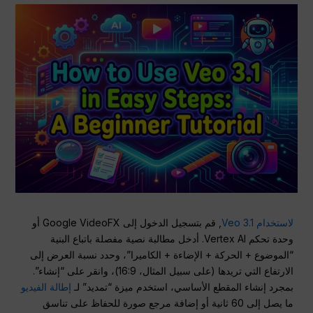
لاستخدام Veo 3.1
, قم بتسجيل الدخول إلى Google VideoFX أو
وحدة تحكم Vertex AI. أدخل مطالبة نصية مفصلة باتباع البنية
“الموضوع + الحركة + الإضاءة + الكاميرا”، وحدد نسبة العرض إلى
الارتفاع التي تريدها (على سبيل المثال، 16:9)، وانقر على “إنشاء”.
بمجرد إنشاء المقطع الأساسي، استخدم ميزة “تمديد” لـ
إطالة الفيديو
ما يصل إلى 60 ثانية أو إضافة مرجع صورة للحفاظ على تناسق