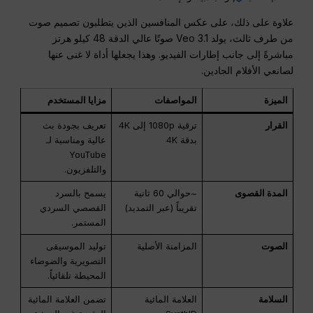
علاوة على ذلك، على عكس المنافسين الذين يتطلبون تصميم صوت
من طرف ثالث، يولد Veo 3.1 صوتًا عالي الدقة 48 كيلو هرتز
مباشرةً إلى جانب إطارات الفيديو
. وهذا يجعلها أداة لا غنى عنها
لصانعي الأفلام الجادين.
الميزة
المواصفات
مزايا المستخدم
القرار
ترقية 1080p إلى 4K
تعريف بجودة بث
بدقة 4K
عالية ومناسبة لـ
YouTube
والتلفزيون.
المدة القصوى
~حوالي 60 ثانية
يسمح بالسرد
تقريباً (عبر التمديد)
القصصي السردي
المستمر.
الصوت
المزامنة الأصلية
توليد الموسيقى
التصويرية والضوضاء
المحيطة تلقائياً.
السلامة
العلامة المائية
تضمن العلامة المائية