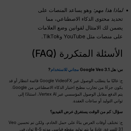
لماذا هذا مهم:
وهو يساعد المنصات على
تحديد محتوى الذكاء الاصطناعي، مما
يضمن لك الامتثال لقوانين وضع العلامات
على منصات مثل YouTube وTikTok.
الأسئلة المتكررة (FAQ)
س: هل Google Veo 3.1
مجاني للاستخدام
?
ج: غالبًا ما يتطلب الوصول عبر Google VideoFX قائمة انتظار أو قد
يكون جزءًا من تجارب مطبخ اختبار الذكاء الاصطناعي من Google.
يتم الدفع مقابل الوصول المؤسسي عبر Vertex AI، استنادًا إلى
ثواني التوليد أو ساعات العقدة.
سؤال: كم من الوقت يستغرق عرض الفيديو؟
ج: تختلف أوقات العرض بناءً على حمل الخادم، ولكن تم تحسين Veo
3.1 للسرعة. عادةً ما يتم توليد مقطع قياسي مدته 5-8 ثوانٍ في