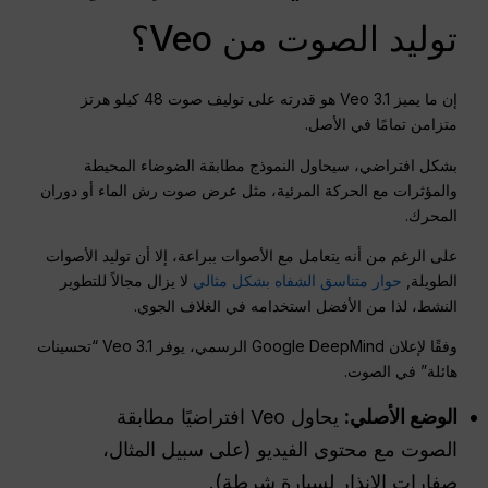
توليد الصوت من Veo؟
إن ما يميز Veo 3.1 هو قدرته على توليف صوت 48 كيلو هرتز
متزامن تمامًا في الأصل
.
بشكل افتراضي، سيحاول النموذج مطابقة الضوضاء المحيطة
والمؤثرات مع الحركة المرئية، مثل عرض صوت رش الماء أو دوران
المحرك.
على الرغم من أنه يتعامل مع الأصوات ببراعة، إلا أن توليد الأصوات
الطويلة,
حوار متناسق الشفاه بشكل مثالي
لا يزال مجالاً للتطوير
النشط، لذا من الأفضل استخدامه في الغلاف الجوي.
وفقًا لإعلان Google DeepMind الرسمي، يوفر Veo 3.1 “تحسينات
هائلة” في الصوت.
الوضع الأصلي:
يحاول Veo افتراضيًا مطابقة
الصوت مع محتوى الفيديو (على سبيل المثال،
صفارات الإنذار لسيارة شرطة).