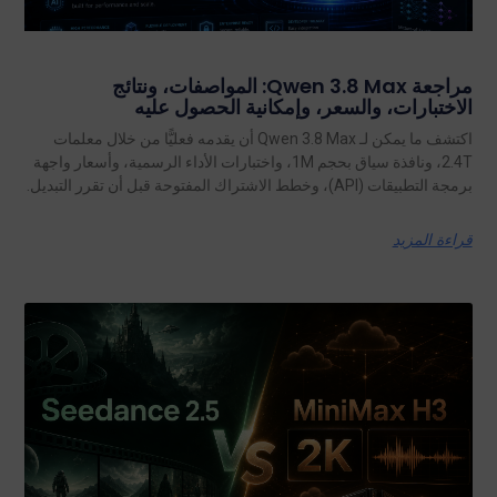
مراجعة Qwen 3.8 Max: المواصفات، ونتائج
الاختبارات، والسعر، وإمكانية الحصول عليه
اكتشف ما يمكن لـ Qwen 3.8 Max أن يقدمه فعليًّا من خلال معلمات
2.4T، ونافذة سياق بحجم 1M، واختبارات الأداء الرسمية، وأسعار واجهة
برمجة التطبيقات (API)، وخطط الاشتراك المفتوحة قبل أن تقرر التبديل.
قراءة المزيد