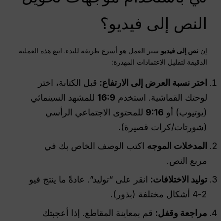
النص إلى فيديو؟
إن
نص إلى فيديو
سير العمل هو أسرع طريقة للبدء. اتبع هذه العملية
الدقيقة لتقليل الاعتمادات المهدرة:
اختر
نسبة العرض إلى الارتفاع
:
قبل الكتابة، اختر
لوحتك القماشية. استخدم
16:9
للمشهد السينمائي
(يوتيوب) أو
9:16
للمحتوى الاجتماعي الرأسي
(شورتات/كرات قصيرة).
المدخلات
الموجه
اكتب الوصف الخاص بك في
مربع النص.
توليد الاختلافات:
انقر على “توليد”. عادةً ما ينتج فيو
2-4 أشكال مختلفة (بذور).
مراجعة وقفل:
قم بمعاينة المقاطع. إذا أعجبتك