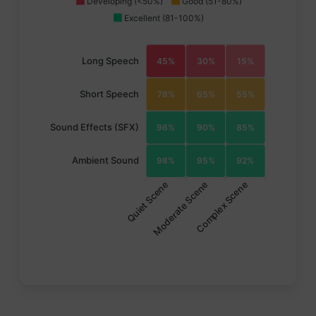
Developing (<50%)
Good (51-80%)
Excellent (81-100%)
Long Speech
45%
30%
15%
Short Speech
78%
65%
55%
Sound Effects (SFX)
96%
90%
85%
Ambient Sound
98%
95%
92%
Quiet Scene
Complex Scene
Moderate Scene