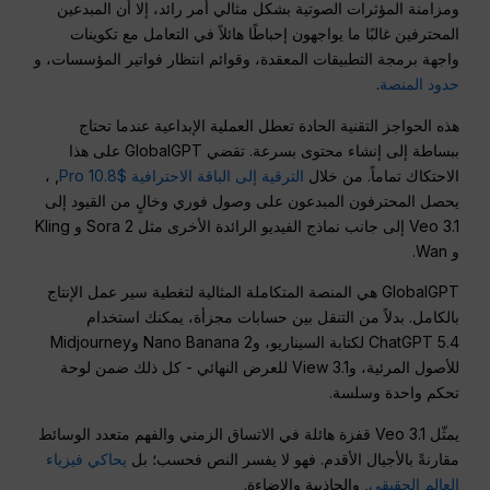
ومزامنة المؤثرات الصوتية بشكل مثالي أمر رائد، إلا أن المبدعين
المحترفين غالبًا ما يواجهون إحباطًا هائلاً في التعامل مع تكوينات
واجهة برمجة التطبيقات المعقدة، وقوائم انتظار فواتير المؤسسات، و
حدود المنصة
.
هذه الحواجز التقنية الحادة تعطل العملية الإبداعية عندما تحتاج
ببساطة إلى إنشاء محتوى بسرعة. تقضي GlobalGPT على هذا
الاحتكاك تماماً. من خلال
الترقية إلى الباقة الاحترافية $10.8 Pro
, ،
يحصل المحترفون المبدعون على وصول فوري وخالٍ من القيود إلى
Veo 3.1 إلى جانب نماذج الفيديو الرائدة الأخرى مثل Sora 2 و Kling
و Wan.
GlobalGPT هي المنصة المتكاملة المثالية لتغطية سير عمل الإنتاج
بالكامل. بدلاً من التنقل بين حسابات مجزأة، يمكنك استخدام
ChatGPT 5.4 لكتابة السيناريو، وNano Banana 2 وMidjourney
للأصول المرئية، وView 3.1 للعرض النهائي - كل ذلك ضمن لوحة
تحكم واحدة وسلسة.
يمثّل Veo 3.1 قفزة هائلة في الاتساق الزمني والفهم متعدد الوسائط
مقارنةً بالأجيال الأقدم. فهو لا يفسر النص فحسب؛ بل
يحاكي فيزياء
العالم الحقيقي
, والجاذبية والإضاءة.