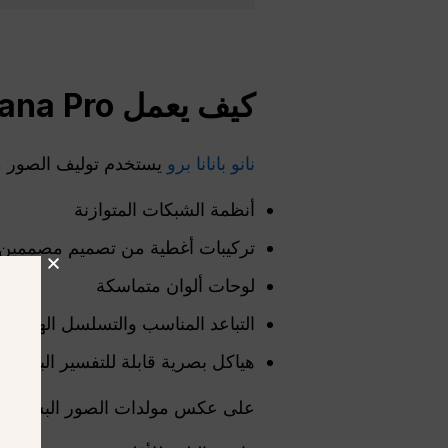
كيف يعمل Nano Banana Pro في تصميم المقالات التحريرية
نانو بانانا برو
يستخدم توليف الصور مت
أنظمة الشبكات المتوازنة
تركيبات أغطية من تصميم مصممين
لوحات ألوان متماسكة
التباعد المناسب والتسلسل الهرمي
هياكل بصرية قابلة للتفسير البشري
على عكس مولدات الصور البسيطة، 