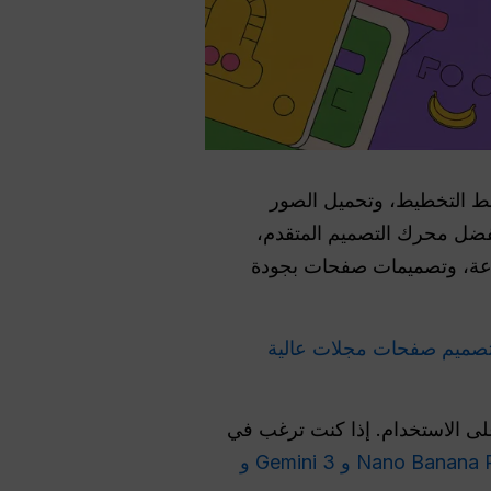
Nano Banana، ما عليك سوى اختيار نمط التخطيط، وتحميل الصور
بفضل محرك التصميم المتقدم،
زة للطباعة، وتصميمات صفحات بجودة
صميم صفحات مجلات عالية
جانًا، كما أن Gemini يفرض قيودًا صارمة على الاستخدام. إذا كنت ترغب في
يدمج Nano Banana Pro و Gemini 3 و