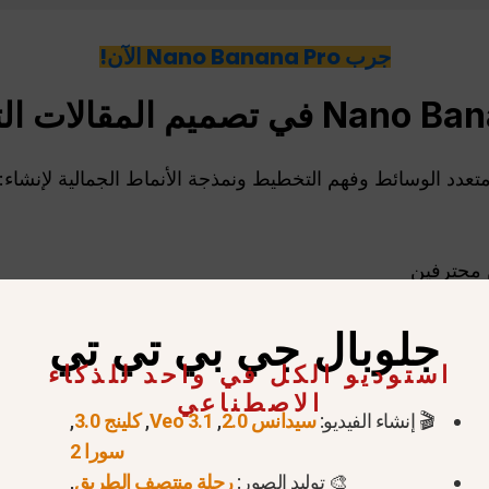
جرب Nano Banana Pro الآن!
عدد الوسائط وفهم التخطيط ونمذجة الأنماط الجمالية لإنشاء:
 محترفين
جلوبال جي بي تي تي
استوديو الكل في واحد للذكاء
الاصطناعي
🎬 إنشاء الفيديو:
سيدانس 2.0
,
Veo 3.1
,
كلينج 3.0
,
فإنه يفهم
الأعراف التحريرية
, ، مثل:
سورا 2
🎨 توليد الصور:
رحلة منتصف الطريق
,