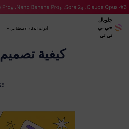
Claude Opus 4.6، وSora 2، وNano Banana Pro، وGemini 3 Pro، وGPT 5.2 GPT 5.2... كلها على نظام Pro. 46% OFF
جلوبال
جي بي
أدوات الذكاء الاصطناعي
تي تي
كيفية تصميم
26