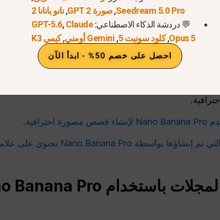
Seedream 5.0 Pro
,
صورة GPT 2
,
نانو بانانا 2
💬 دردشة الذكاء الاصطناعي:
Claude
,
GPT-5.6
Opus 5
,
كلود سونيت 5
,
Gemini أومني
,
كيمي K3
ي
احصل على خصم 50% - ابدأ الآن
حترافية.
ء قصص مصورة احترافية
.
ا بواسطة Nano Banana Pro تحتوي على علامات مائية؟