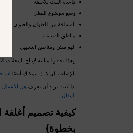
قاعدة الثلث للأغلفة
وضع موضوع البطل
المسافة بين العنوان والعنوان الفرع
مناطق الطباعة
الهوامش ومناطق التسييل
وهذا يجعلها مثالية لإنتاج المجلات الا
بالإضافة إلى ذلك، يمكنك أيضًا
استخدم Nano Banana Pro لإنشا
إذا كنت تريد أن تعرف
هل الأعمال التي تم إنشاؤه
المقال
.
بخطوة)