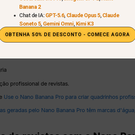
Banana 2
e imagens simples, ele compreende
convenções edito
Chat de IA:
GPT-5.6
,
Claude Opus 5
,
Claude
Soneto 5
,
Gemini Omni
,
Kimi K3
OBTENHA 50% DE DESCONTO - COMECE AGORA
herói
e subtítulo
ria
ção profissional de revistas.
de
Use o Nano Banana Pro para criar quadrinhos profis
ras geradas pelo Nano Banana Pro têm marcas d'água