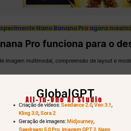
Experimente Nano Banana Pro agora mesmo
ana Pro funciona para o desi
de imagem multimodal, compreensão de layout e mode
rados
GlobalGPT
 nível profissional
All-In-One AI Studio
Criação de vídeos:
Seedance 2.0
,
Veo 3.1
,
Kling 3.0
,
Sora 2
ia adequados
Geração de imagens:
Midjourney
,
pretáveis por humanos
Seedream 5.0 Pro
,
Imagem GPT 2
,
Nano