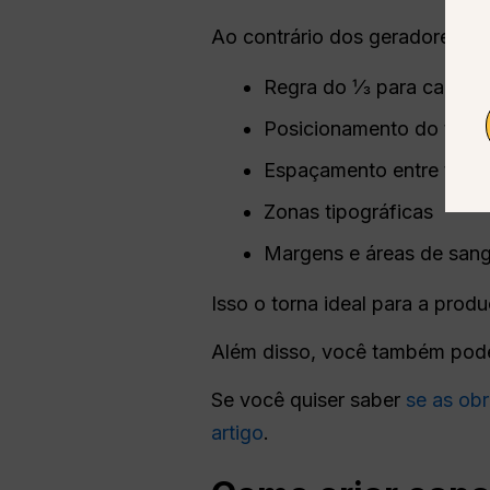
Ao contrário dos geradores d
Regra do ⅓ para capas
Posicionamento do tema 
Espaçamento entre título 
Zonas tipográficas
Margens e áreas de sang
Isso o torna ideal para a produ
Além disso, você também po
Se você quiser saber
se as ob
artigo
.