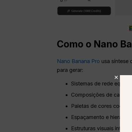
Como o Nano Ban
Nano Banana Pro
usa síntese 
para gerar:
Sistemas de rede equilib
Composições de capas de
Paletas de cores coesas
Espaçamento e hierarqu
Estruturas visuais inter