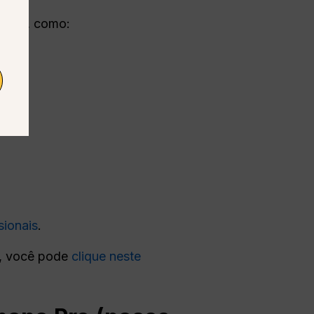
riais
, como:
sionais
.
, você pode
clique neste