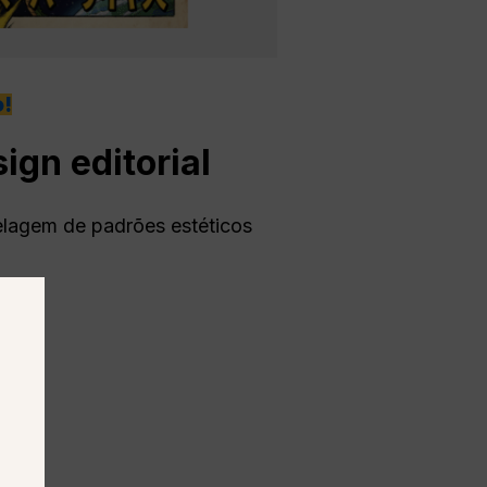
!
gn editorial
lagem de padrões estéticos