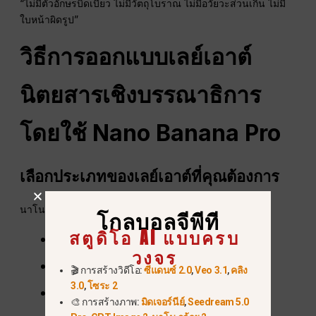
“ไม่มีตัวอักษรบิดเบี้ยว ไม่มีวัตถุโบราณ ไม่มีอวัยวะส่วนเกิน ไม่มี
ใบหน้าผิดรูป”
วิธีการออกแบบเลย์เอาต์
นิตยสารเชิงบรรณาธิการ
โดยใช้ Nano Banana Pro
เลือกประเภทของเลย์เอาต์ที่คุณต้องการ
นาโน กล้วย โปร สามารถสร้างได้:
โกลบอลจีพีที
สตูดิโอ AI แบบครบ
สองหน้าต่อเนื่อง
วงจร
บทความพิเศษ
🎬 การสร้างวิดีโอ:
ซีแดนซ์ 2.0
,
Veo 3.1
,
คลิง
3.0
,
โซระ 2
รูปแบบที่นำโดยภาพถ่าย
🎨 การสร้างภาพ:
มิดเจอร์นีย์
,
Seedream 5.0