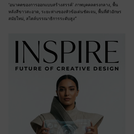
‘อนาคตของการออกแบบสร้างสรรค์’ ภาพบุคคลตรงกลาง, พื้น
หลังสีขาวสะอาด, ระยะห่างของหัวข้อเด่นชัดเจน, พื้นที่ตัวอักษร
สมัยใหม่, สไตล์บรรณาธิการระดับสูง”