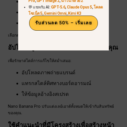
Pro
,
GPT Image 2
,
นาโน กล้วย 2
การจัดแสดงสินค้า
💬 แชทกับ AI:
GPT-5.6
,
Claude Opus 5
,
โคลด
หน้าสัมภาษณ์
โซเน็ต 5
,
Gemini Omni
,
Kimi K3
หัวข้อ + หัวข้อย่อย + ตัวแทนข้อความ
รับส่วนลด 50% – เริ่มเลย
เลือกตามโครงสร้างของนิตยสารของคุณ.
อัปโหลดรูปภาพหรือบอร์ดอารมณ์ของคุณ
เพื่อรักษาสไตล์การแก้ไขให้สม่ำเสมอ:
อัปโหลดภาพถ่ายแบรนด์
แทรกสไตล์ทิศทางบอร์ดอารมณ์
ให้ข้อมูลอ้างอิงสเปรด
Nano Banana Pro ปรับแต่งเลย์เอาต์ทั้งหมดให้เข้ากับสินทรัพย์
ของคุณ.
ใช้คำแนะนำที่มีโครงสร้างเพื่อสร้างหน้า