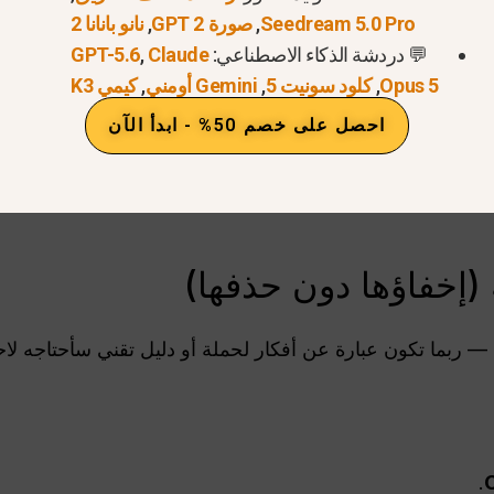
Seedream 5.0 Pro
,
صورة GPT 2
,
نانو بانانا 2
💬 دردشة الذكاء الاصطناعي:
Claude
,
GPT-5.6
Opus 5
,
كلود سونيت 5
,
Gemini أومني
,
كيمي K3
احصل على خصم 50% - ابدأ الآن
(إخفاؤها دون حذفها)
ة — ربما تكون عبارة عن أفكار لحملة أو دليل تقني سأحتاجه لاحق
.