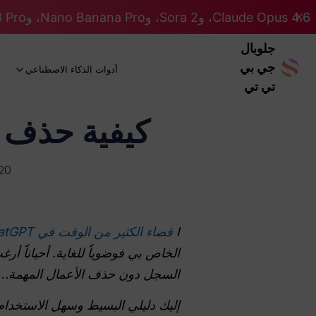
Claude Opus 4.6، وSora 2، وNano Banana Pro، وGemini 3 Pro، وGPT 5.2 GPT 5.2... كلها على نظام Pro. 46% OFF
جلوبال
جي بي
أدوات الذكاء الاصطناعي
تي تي
كيفية حذف سجل ChatGPT وح
20
I
قضاء الكثير من الوقت في ChatGPT.
الخاص بي فوضوياً للغاية. أحياناً 
السجل دون حذف الأعمال المهمة.
.
إليك دليلي البسيط وسهل الاستخدام لحذف محادثات GPT