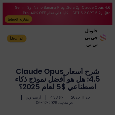
Claude Opus 4.6، وSora 2، وNano Banana Pro، وGemini 3
Pro، وGPT 5.2 GPT 5.2... كلها على نظام Pro. 46% OFF
مقارنة الخطط
جلوبال
جي بي
ابدأ مجاناً
تي تي
شرح أسعار Claude Opus
4.5: هل هو أفضل نموذج ذكاء
اصطناعي $5 لعام 2025؟
2025-11-25
14:38
أرييت وين
آخر تحديث 2026-02-06