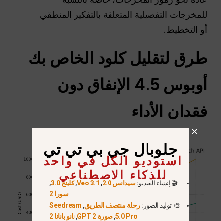
للمخرجات التفصيلية المتعلقة بالتفكير المنطقي
أو التخطيط.
طرق لتقليل كلود الخاص بك
أوبوس
4.5 الإنفاق دون
فقدان الأداء
جلوبال جي بي تي تي
استوديو الكل في واحد
للذكاء الاصطناعي
🎬 إنشاء الفيديو:
سيدانس 2.0
,
Veo 3.1
,
كلينج 3.0
,
سورا 2
🎨 توليد الصور:
رحلة منتصف الطريق
,
Seedream
5.0 Pro
,
صورة GPT 2
,
نانو بانانا 2