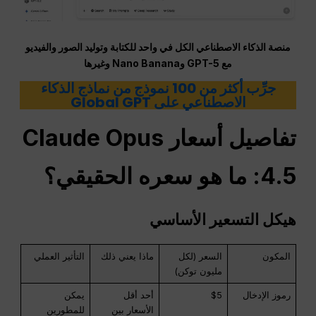
منصة الذكاء الاصطناعي الكل في واحد للكتابة وتوليد الصور والفيديو
مع GPT-5 وNano Banana وغيرها
جرِّب أكثر من 100 نموذج من نماذج الذكاء
الاصطناعي على Global GPT
تفاصيل أسعار Claude Opus
4.5: ما هو سعره الحقيقي؟
هيكل التسعير الأساسي
المكون
السعر (لكل
ماذا يعني ذلك
التأثير العملي
مليون توكن)
رموز الإدخال
$5
أحد أقل
يمكن
الأسعار بين
للمطورين