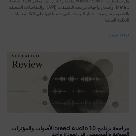
هل يستحق Muse Spark 1.2 الاستخدام؟ قارن بين معايير الأداء الخاصة
بـ Meta، وأسعار واجهات برمجة التطبيقات (API)، والمفاضلات المتعلقة
بالخصوصية، ونتيجة اختبار البرمجة التي حصلنا فيها على 3/3، مع بيانات
التكلفة الفعلية.
قراءة المزيد
مراجعة برنامج Seed Audio 1.0: الأصوات والمؤثرات
الصوتية والموسيقى في نموذج واحد