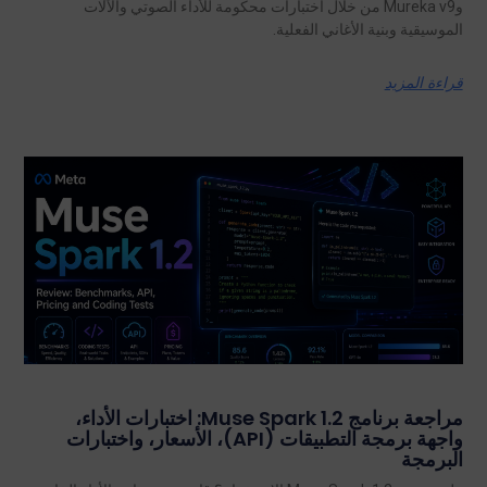
وMureka v9 من خلال اختبارات محكومة للأداء الصوتي والآلات
الموسيقية وبنية الأغاني الفعلية.
قراءة المزيد
مراجعة برنامج Muse Spark 1.2: اختبارات الأداء،
واجهة برمجة التطبيقات (API)، الأسعار، واختبارات
البرمجة