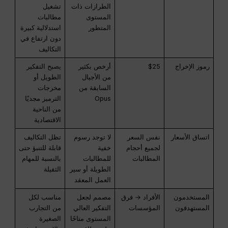
الطرازات ذات
تشغيل
المستوى
مطالبات
المتطور
استدلالية كبيرة
دون ارتفاع في
التكاليف
رموز الإخراج
$25
أرخص بكثير
يصبح التفكير
من الأجيال
الطويل أو
السابقة من
مخرجات
Opus
الترميز مجديًا
من الناحية
الاقتصادية
اتساق الأسعار
نفس السعر
لا توجد رسوم
تظل التكاليف
لجميع أحجام
خفية
قابلة للتنبؤ حتى
المطالبات
للمطالبات
بالنسبة للمهام
الطويلة أو سير
الثقيلة
العمل المعقد
المستخدمون
الأفراد → فرق
مصمم لجعل
مناسب لكل
المستهدفون
المؤسسات
التفكير العالي
من التجارب
المستوى متاحًا
الصغيرة