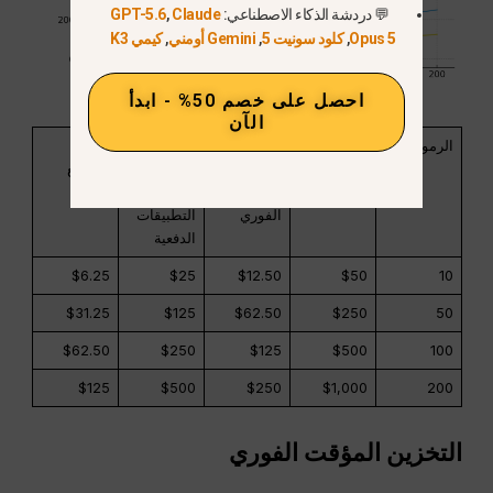
💬 دردشة الذكاء الاصطناعي:
Claude
,
GPT-5.6
Opus 5
,
كلود سونيت 5
,
Gemini أومني
,
كيمي K3
احصل على خصم 50% - ابدأ
الآن
الرموز
الأسعار
أسعار
أسعار
الخصم
القياسية
التخزين
واجهة
المجمع
المؤقت
برمجة
الفوري
التطبيقات
الدفعية
$6.25
$25
$12.50
$50
10
$31.25
$125
$62.50
$250
50
$62.50
$250
$125
$500
100
$125
$500
$250
$1,000
200
التخزين المؤقت الفوري