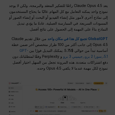
يعد Claude Opus 4.5 رائعًا للتفكير المعقد والبرمجة، ولكن لا يوجد
نموذج واحد يمكنه التعامل مع كل المهام. غالبًا ما يحتاج المستخدمون
إلى نماذج أخرى لأمور مثل إنشاء الفيديو أو البحث أو إنشاء الصور أو
المسودات السريعة. في الممارسة العملية، عادةً ما يؤدي تبديل
النماذج بناءً على المهمة إلى الحصول على نتائج أفضل.
GlobalGPT تجمع كل هذا في مكان واحد
من خلال تقديم Claude
Opus 4.5 إلى جانب أكثر من 100 طراز متخصص آخر ضمن خطة
أساسية تبدأ من حوالي $5.75. يمكنك التبديل فورًا بين
GPT-
5.1،,
سورا 2 برو،,
جيميني 3 برو
و Perplexity وفقًا لمتطلباتك دون
دفع اشتراكات متعددة. هذه المرونة تجعل من السهل اختيار أفضل
نموذج لكل مهمة عندما لا يكفي Opus 4.5 وحده.