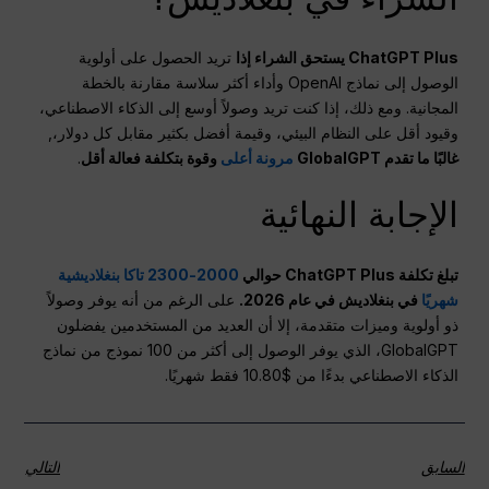
ChatGPT Plus يستحق الشراء إذا
تريد الحصول على أولوية
الوصول إلى نماذج OpenAI وأداء أكثر سلاسة مقارنة بالخطة
المجانية. ومع ذلك، إذا كنت تريد وصولاً أوسع إلى الذكاء الاصطناعي،
وقيود أقل على النظام البيئي، وقيمة أفضل بكثير مقابل كل دولار،,
غالبًا ما تقدم GlobalGPT
مرونة أعلى
وقوة بتكلفة فعالة أقل
.
الإجابة النهائية
تبلغ تكلفة ChatGPT Plus حوالي
2000-2300 تاكا بنغلاديشية
شهريًا
في بنغلاديش في عام 2026.
على الرغم من أنه يوفر وصولاً
ذو أولوية وميزات متقدمة، إلا أن العديد من المستخدمين يفضلون
GlobalGPT، الذي يوفر الوصول إلى أكثر من 100 نموذج من نماذج
الذكاء الاصطناعي بدءًا من $10.80 فقط شهريًا.
السابق
التالي