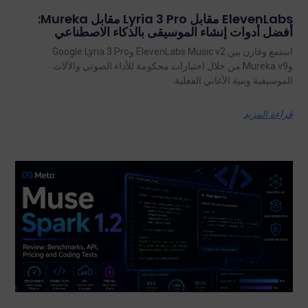
ElevenLabs مقابل Lyria 3 Pro مقابل Mureka:
أفضل أدوات إنشاء الموسيقى بالذكاء الاصطناعي
استمع وقارن بين ElevenLabs Music v2 وGoogle Lyria 3 Pro
وMureka v9 من خلال اختبارات محكومة للأداء الصوتي والآلات
الموسيقية وبنية الأغاني الفعلية.
قراءة المزيد