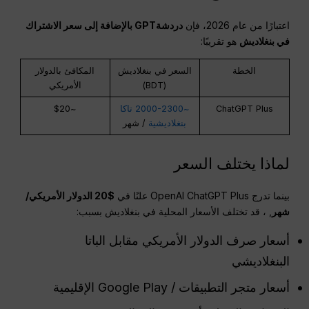
اعتبارًا من عام 2026، فإن
دردشةGPT
بالإضافة إلى سعر الاشتراك
في بنغلاديش
هو تقريبًا:
الخطة
السعر في بنغلاديش
المكافئ بالدولار
(BDT)
الأمريكي
ChatGPT Plus
~2000-2300 تاكا
~$20
بنغلاديشية
/ شهر
لماذا يختلف السعر
بينما تدرج OpenAI ChatGPT Plus علنًا في
$20
الدولار الأمريكي
/
شهر
, ، قد تختلف الأسعار المحلية في بنغلاديش بسبب:
أسعار صرف الدولار الأمريكي مقابل الباتا
البنغلاديشي
أسعار متجر التطبيقات / Google Play الإقليمية