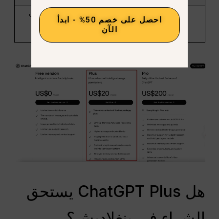
الأفضل لـ
مستخدمو أداة واحدة
المستخدمون
احصل على خصم 50% - ابدأ
المحترفون
الآن
والمبدعون
هل ChatGPT Plus يستحق
الشراء في بنغلاديش؟