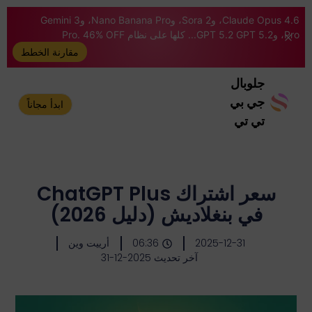
Claude Opus 4.6، وSora 2، وNano Banana Pro، وGemini 3
Pro، وGPT 5.2 GPT 5.2... كلها على نظام Pro. 46% OFF
مقارنة الخطط
جلوبال
جي بي
ابدأ مجاناً
تي تي
سعر اشتراك ChatGPT Plus
في بنغلاديش (دليل 2026)
2025-12-31
06:36
أرييت وين
آخر تحديث 2025-12-31