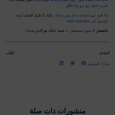
كسب المال مع نانو بانانا
الآن.
إذا كنت تريد
استخدم نانو موز مجاناً
, ، إليك 5 طرق للتعلم
كيفية
الوصول إلى nano banana
.
باختصار:
لا شيء مستحيل — فقط خيالك هو الذي يحدك!
السابق
التالي
شارك المنشور:
منشورات ذات صلة