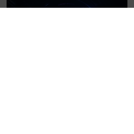
شرح تسعير GPT-5.5: الباقات، والرموز الرقمية،
والسياق
كم تبلغ تكلفة خطة GPT-5.5؟ قارن بين معدلات الإدخال والإدخال
المخزّن مؤقتًا والإخراج، ثم احسب عدد الطلبات الفعلية قبل اختيار خطة
الوصول الخاصة بك.
قراءة المزيد