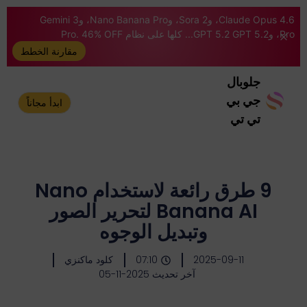
Claude Opus 4.6، وSora 2، وNano Banana Pro، وGemini 3
Pro، وGPT 5.2 GPT 5.2... كلها على نظام Pro. 46% OFF
مقارنة الخطط
جلوبال
جي بي
ابدأ مجاناً
تي تي
9 طرق رائعة لاستخدام Nano
Banana AI لتحرير الصور
وتبديل الوجوه
2025-09-11
07:10
كلود ماكنزي
آخر تحديث 2025-11-05