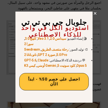
اجمع الرجل والمرأة من صورتين في مشهد واحد، على سبيل المثال،
يجلسان معًا في مقهى على شاطئ البحر، ويستمتعان بالقهوة.
جلوبال جي بي تي تي
استوديو الكل في واحد
للذكاء الاصطناعي
🎬 إنشاء الفيديو:
سيدانس 2.0
,
Veo 3.1
,
كلينج 3.0
,
سورا 2
🎨 توليد الصور:
رحلة منتصف الطريق
,
Seedream
5.0 Pro
,
صورة GPT 2
,
نانو بانانا 2
💬 دردشة الذكاء الاصطناعي:
Claude
,
GPT-5.6
Opus 5
,
كلود سونيت 5
,
Gemini أومني
,
كيمي K3
احصل على خصم 50% - ابدأ
فهمت الأداة المطلوب بشكل صحيح وقامت بإنشاء المشهد في
الآن
غضون 20 ثانية فقط. رائع!