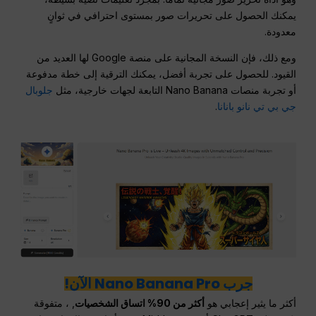
يمكنك الحصول على تحريرات صور بمستوى احترافي في ثوانٍ
معدودة.
ومع ذلك، فإن النسخة المجانية على منصة Google لها العديد من
القيود. للحصول على تجربة أفضل، يمكنك الترقية إلى خطة مدفوعة
أو تجربة منصات Nano Banana التابعة لجهات خارجية، مثل
جلوبال
جي بي تي نانو بانانا
.
جرب Nano Banana Pro الآن!
أكثر ما يثير إعجابي هو
أكثر من 90% اتساق الشخصيات
, ، متفوقة