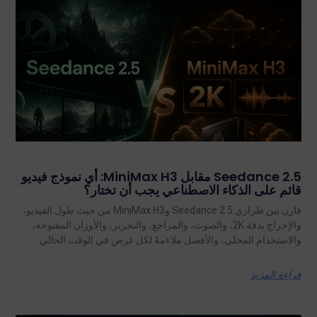
Seedance 2.5 مقابل MiniMax H3: أي نموذج فيديو
قائم على الذكاء الاصطناعي يجب أن تختار؟
قارن بين طرازي Seedance 2.5 وMiniMax H3 من حيث طول الفيديو،
والإخراج بدقة 2K، والصوت، والمراجع، والتحرير، والأوزان المفتوحة،
والاستخدام المحلي، والأفضل ملاءمةً لكل غرض في الوقت الحالي.
قراءة المزيد