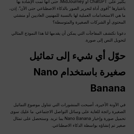
بكثير على ChatGPT أو MidJourney. حتى أنها تمت الإشادة بها
باعتبارها “أقوى أداة لتحرير الصور بالذكاء الاصطناعي حتى الآن”. إذن،
ما هي الاستخدامات العملية لها بالنسبة للمهنيين العاديين أو منشئي
المحتوى أو الشركات الصغيرة والمتوسطة؟
دعونا نكتشف المفاجآت التي يمكن أن يقدمها لنا هذا النموذج المثالي
لتحويل النص إلى صورة.
حوّل أي شيء إلى تماثيل
صغيرة باستخدام Nano
Banana
في الآونة الأخيرة، أصبحت المنشورات التي تتناول موضوع التماثيل
الصغيرة رائجة للغاية على وسائل التواصل الاجتماعي. ما عليك سوى
تحميل صورة وإخبار Nano Banana بما تريد. وستحصل على تمثال
صغير تم إنشاؤه بواسطة الذكاء الاصطناعي.