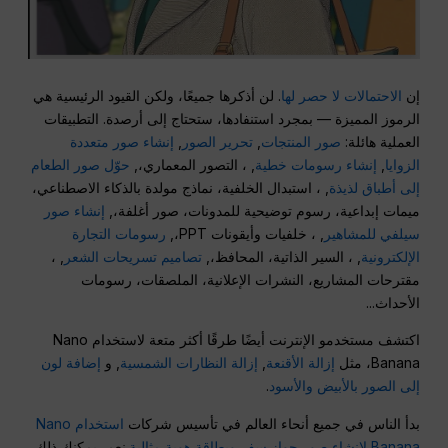
إن
الاحتمالات لا حصر لها
. لن أذكرها جميعًا، ولكن القيود الرئيسية هي
الرموز المميزة — بمجرد استنفادها، ستحتاج إلى أرصدة. التطبيقات
العملية هائلة:
صور المنتجات
,
تحرير الصور
,
إنشاء صور متعددة
الزوايا
,
إنشاء رسومات خطية
, ، التصور المعماري،,
حوّل صور الطعام
إلى أطباق لذيذة
, ، استبدال الخلفية، نماذج مولدة بالذكاء الاصطناعي،
ميمات إبداعية، رسوم توضيحية للمدونات، صور أغلفة،,
إنشاء صور
سيلفي للمشاهير
, ، خلفيات وأيقونات PPT،,
رسومات التجارة
الإلكترونية
, ، السير الذاتية، المحافظ،,
تصاميم تسريحات الشعر
, ،
مقترحات المشاريع، النشرات الإعلانية، الملصقات، رسومات
الأحداث...
اكتشف مستخدمو الإنترنت أيضًا طرقًا أكثر متعة لاستخدام Nano
Banana، مثل
إزالة الأقنعة
,
إزالة النظارات الشمسية
, و
إضافة لون
إلى الصور بالأبيض والأسود
.
بدأ الناس في جميع أنحاء العالم في تأسيس شركات
استخدام Nano
Banana لإنشاء صور جواز سفر وبطاقة هوية مثالية
.نعم، يمكنك ذلك.