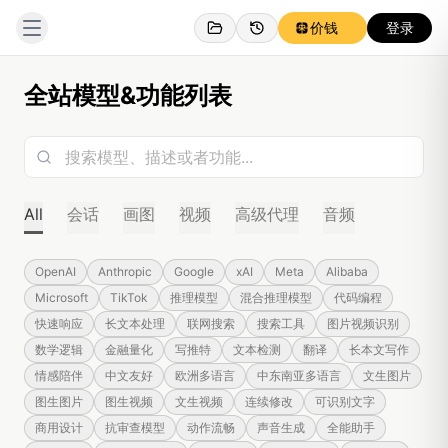
价钱
登录
全站模型&功能列表
All
会话
画图
视频
高级代理
音频
OpenAI
Anthropic
Google
xAI
Meta
Alibaba
Microsoft
TikTok
推理模型
混合推理模型
代码编程
快速响应
长文本处理
联网搜索
搜索工具
图片视频识别
数学逻辑
金融量化
写推特
文本检测
翻译
长本文写作
情感陪伴
中文友好
欧洲多语言
中东南亚多语言
文生图片
图生图片
图生视频
文生视频
连续修改
可识别文字
商用设计
抗审查模型
动作流畅
声音生成
全能助手