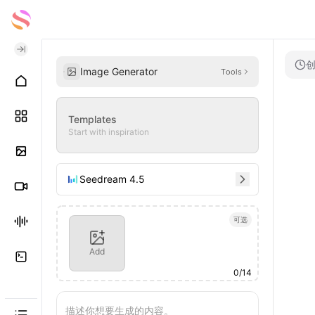
Image Generator
Tools
Templates
Start with inspiration
Seedream 4.5
可选
Add
0
/
14
描述你想要生成的内容。