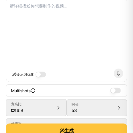
提示词优化
Multishots
宽高比
时长
5
S
16:9
Generate
分辨率
480P
生成