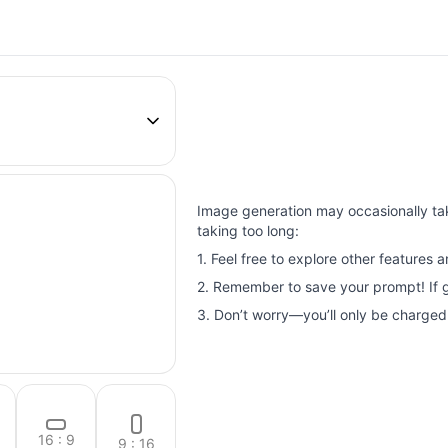
Image generation may occasionally take l
taking too long:
1. Feel free to explore other features 
2. Remember to save your prompt! If ge
3. Don’t worry—you’ll only be charged
16 : 9
9 : 16