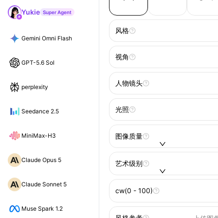
Yukie
Super Agent
风格
Gemini Omni Flash
视角
GPT-5.6 Sol
人物镜头
perplexity
光照
Seedance 2.5
MiniMax-H3
图像质量
Claude Opus 5
艺术级别
Claude Sonnet 5
cw(0 - 100)
Muse Spark 1.2
风格参考