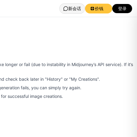
新会话
价钱
登录
onger or fail (due to instability in Midjourney’s API service). If it’s
and check back later in "History" or "My Creations".
neration fails, you can simply try again.
 for successful image creations.