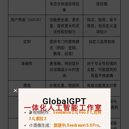
常适合快速获得结
度较慢
果
用户界面（UI/UX）
功能更全面、更丰
简洁、极简，易于
富，提供更大的灵
使用，但自定义选
活性和控制力
项较少
定制
提供专门的聚焦模
自定义选项有限
式（例如：金融、
教育、创意）
准确性
更准确，特别是针
对于专业性较强的
对详细或小众的查
主题，可能提供的
询
答案不够准确
费用
价格实惠、物超所
高级功能需支付更
值的订阅套餐
高费用
GlobalGPT
安全与隐私
严格的隐私政策，
安全性可靠，但与
一体化人工智能工作室
透明的数据保护
Perplexity相比透明
🎬 视频制作：
Seedance 2.0
,
Veo 3.1
,
克林
度较低
3.0
,
索拉 2
专业方向
可根据不同领域
一种通用人工智能
🎨 图像生成：
旅途中
,
Seedream 5.0 Pro
,