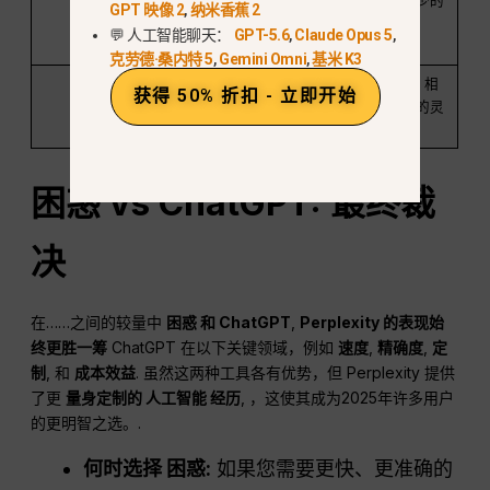
（包括教育和商
工具，具有较少的
GPT 映像 2
,
纳米香蕉 2
业）进行定制化侧
聚焦模式
💬 人工智能聊天：
GPT-5.6
,
Claude Opus 5
,
重
克劳德·桑内特 5
,
Gemini Omni
,
基米 K3
一体化
支持多种平台，并
与 Perplexity 相
获得 50% 折扣 - 立即开始
可与更多工具集成
比，集成方面的灵
活性较低
困惑
vs
ChatGPT
: 最终裁
决
在……之间的较量中
困惑
和
ChatGPT
,
Perplexity 的表现始
终更胜一筹
ChatGPT 在以下关键领域，例如
速度
,
精确度
,
定
制
, 和
成本效益
. 虽然这两种工具各有优势，但 Perplexity 提供
了更
量身定制的
人工智能
经历
, ，这使其成为2025年许多用户
的更明智之选。.
何时选择
困惑
:
如果您需要更快、更准确的