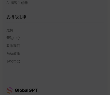
AI 播客生成器
支持与法律
定价
帮助中心
联系我们
隐私政策
服务条款
GlobalGPT
GlobalGPT © 2026 Future Share LLC。保留所有权利。.