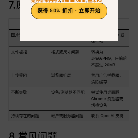
克劳德·桑内特 5
,
Gemini Omni
,
基米 K3
7.原因与修复汇总表
获得 50% 折扣 - 立即开始
问题
可能的原因
快速修复
图片无法上传
不支持的模式
切换到 GPT-4o 或
GPT-5
文件被拒
格式或尺寸问题
转换为
JPEG/PNG，压缩后
不超过 20MB
上传受阻
浏览器扩展
禁用广告拦截器，
清除缓存
不断失败
设备/浏览器不匹配
尝试使用桌面版
Chrome 浏览器或
切换设备
持续存在的问题
帐户或服务器问题
联系 OpenAI 支持
8.常见问题