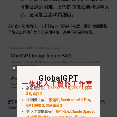
可能会遇到困难。上传的图像会自动调整大
小，这可能会影响精细度。.
这份官方指南确认，许多报告的问题并非错误，而是
功能限制
.
.了解这些界限有助于设定期望值，避免不必要的麻烦。.
GlobalGPT
一体化人工智能工作室
🎬 视频制作：
Seedance 2.0
,
Veo 3.1
,
克林
3.0
,
索拉 2
🎨 图像生成：
旅途中
,
Seedream 5.0 Pro
,
想了解图像以外的文件上传方式吗？查看
如何将 PDF 上传到
GPT 映像 2
,
纳米香蕉 2
ChatGPT
获取完整的攻略。.
💬 人工智能聊天：
GPT-5.6
,
Claude Opus 5
,