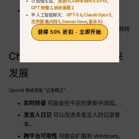
🎨 图像生成：
旅途中
,
Seedream 5.0 Pro
,
GPT 映像 2
,
纳米香蕉 2
平台限制
; 目前仅适用于 MacOS 上的
💬 人工智能聊天：
GPT-5.6
,
Claude Opus 5
,
ChatGPT Plus 用户。.
克劳德·桑内特 5
,
Gemini Omni
,
基米 K3
了解这些限制有助于用户高效地规划音频转
获得 50% 折扣 - 立即开始
录任务。.
ChatGPT 音频转录的未来
发展
OpenAI 继续增强 "记录模式"：
实时转录
可能会在今后的更新中添加。.
发言人日记
可以改进多发言人的记录誊
本。.
跨平台可用性
可能会扩展到 Windows、