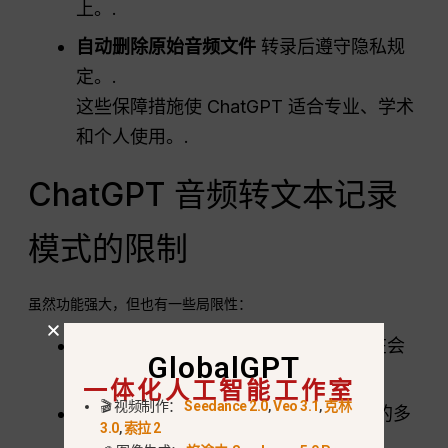
上。.
自动删除原始音频文件
转录后遵守隐私规
定。.
这些保障措施使 ChatGPT 适合专业、学术
和个人使用。.
ChatGPT 音频转文本记录
模式的限制
虽然功能强大，但也有一些局限性：
无实时转录
在录音过程中；录音誊本在会
GlobalGPT
后生成。.
一体化人工智能工作室
🎬 视频制作：
Seedance 2.0
,
Veo 3.1
,
克林
无扬声器标识
; 它无法区分同一会议中的多
3.0
,
索拉 2
个发言者。.