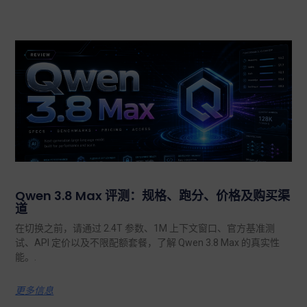
Qwen 3.8 Max 评测：规格、跑分、价格及购买渠
道
在切换之前，请通过 2.4T 参数、1M 上下文窗口、官方基准测
试、API 定价以及不限配额套餐，了解 Qwen 3.8 Max 的真实性
能。.
更多信息