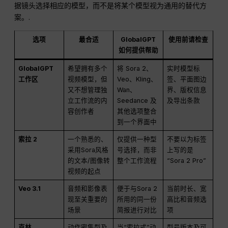
据镜头选择相应的模型，而不是将某个模型视为通用的替代方
案。.
选项
最合适
GlobalGPT
使用前请检查
如何提供帮助
GlobalGPT
希望拥有多个
将 Sora 2、
实时模型标
工作区
视频模型，但
Veo、Kling、
签、平面图边
又不想管理独
Wan、
界、版权信息
立工作流的内
Seedance 及
及导出条款
容创作者
其他选项整合
到一个界面中
索拉 2
一个熟悉的、
仅提供一种型
不要以为标签
采用Sora风格
号选择，而非
上写的是
的文本/图像转
整个工作流程
“Sora 2 Pro”
视频的起点
Veo 3.1
音频和影像表
便于与Sora 2
当前时长、宽
现至关重要的
所用的同一份
高比和音频选
场景
简报进行对比
项
克林
动作密集型及
当“索拉式”动
型号版本及可