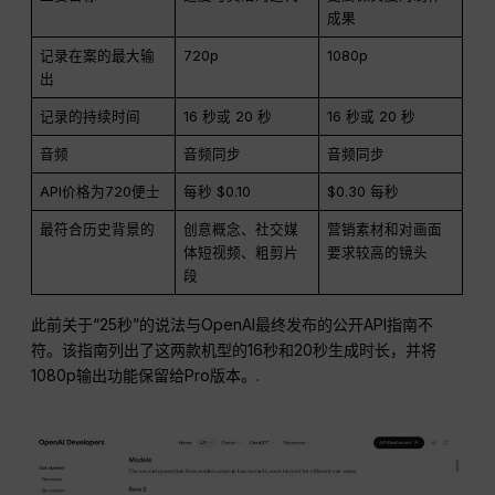
成果
记录在案的最大输
720p
1080p
出
记录的持续时间
16 秒或 20 秒
16 秒或 20 秒
音频
音频同步
音频同步
API价格为720便士
每秒 $0.10
$0.30 每秒
最符合历史背景的
创意概念、社交媒
营销素材和对画面
体短视频、粗剪片
要求较高的镜头
段
此前关于“25秒”的说法与OpenAI最终发布的公开API指南不
符。该指南列出了这两款机型的16秒和20秒生成时长，并将
1080p输出功能保留给Pro版本。.