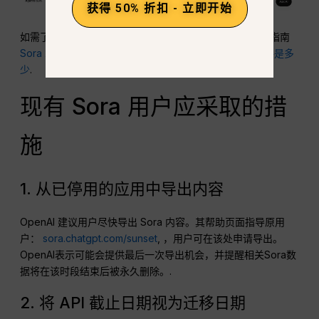
获得 50% 折扣 - 立即开始
如需了解以前的消费者和 API 路径的更详细说明，请参阅指南
Sora 2 定价
以及对……的单独分析
Sora 2 Pro以前的价格是多
少
.
现有 Sora 用户应采取的措
施
1. 从已停用的应用中导出内容
OpenAI 建议用户尽快导出 Sora 内容。其帮助页面指导原用
户：
sora.chatgpt.com/sunset
, ，用户可在该处申请导出。
OpenAI表示可能会提供最后一次导出机会，并提醒相关Sora数
据将在该时段结束后被永久删除。.
2. 将 API 截止日期视为迁移日期