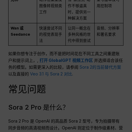
图像转视频类
作不够逼真
用控制项
工作
时，提供另一
种解决方案
Wan 或
快速尝试不同
让同一概念在
音频、分辨率
Seedance
的视觉表现手
多种风格的世
和署名要求
法
代中得到尝试
如果你想专注于创作，而不是把时间花在不同工具之间重建账
户和提示词上，,
打开 GlobalGPT 视频工作区
并选择适合该任
务的模型。如需更深入的比较，请参阅
Sora 2的当前替代方案
以及直接的
Veo 3.1 与 Sora 2 对比
.
常见问题
Sora 2 Pro 是什么？
Sora 2 Pro 是 OpenAI 的高品质 Sora 2 型号，专为拍摄带有
同步音频的高清视频而设计。OpenAI 则定位于制作级素材、营