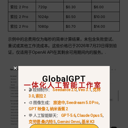
索拉 2 Pro
720p
$0.30
$6.00
索拉 2 Pro
1024p
$0.50
$10.00
索拉 2 Pro
1080p
$0.70
$14.00
示例中的总费用仅为每秒的简单计算结果，未包含失败尝试、
重试或其他工作流成本。这些价格已于2026年7月23日得到验
证，仅适用于OpenAI API在其剩余可用期间内的服务。.
GlobalGPT
一体化人工智能工作室
🎬 视频制作：
Seedance 2.0
,
Veo 3.1
,
克林
3.0
,
索拉 2
🎨 图像生成：
旅途中
,
Seedream 5.0 Pro
,
GPT 映像 2
,
纳米香蕉 2
💬 人工智能聊天：
GPT-5.6
,
Claude Opus 5
,
克劳德·桑内特 5
,
Gemini Omni
,
基米 K3