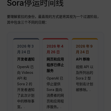
Sora停运时间线
要理解索拉的身份，最直观的方式是将其视为一个过渡阶段，
其中包含三个不同的日期：
2026 年 3
2026 年 4
2026 年 9
月 24 日
月 26 日
月 24 日
开发者通知
网页和应用
API 移除
程序已停止
OpenAI 已
视频 API 以
服务
向 Videos
及所列出的
API 和
OpenAI 已
Sora 2 型
Sora 2 的
停止提供
号别名计划
开发者通知
Sora 面向
被移除。.
了此次计划
消费者的网
中的移除事
页和应用程
宜。.
序服务。.