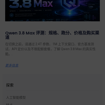
Qwen 3.8 Max 评测：规格、跑分、价格及购买渠
道
在切换之前，请通过 2.4T 参数、1M 上下文窗口、官方基准测
试、API 定价以及不限配额套餐，了解 Qwen 3.8 Max 的真实性
能。.
更多信息
探索
人工智能模型
特点