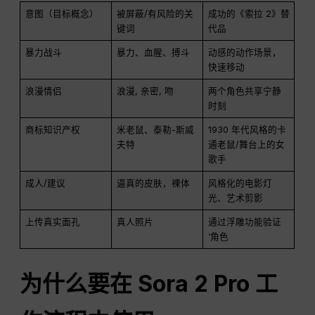
意图（目标概念）
被屏蔽/有风险的关
成功的《索拉 2》替
键词
代品
暴力战斗
暴力、血腥、搏斗
动感的动作场景，
快速移动
浪漫情侣
浪漫, 亲密, 吻
两个角色共享宁静
时刻
商标知识产权
米老鼠、泰勒-斯威
1930 年代风格的卡
夫特
通老鼠/舞台上的女
歌手
成人/建议
逼真的皮肤，裸体
风格化的电影灯
光、艺术剪影
上传真实面孔
真人照片
通过浮雕功能验证
‘角色
为什么要在 Sora 2 Pro 工