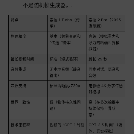
不是随机帧生成器。.
特点
索拉 1 Turbo（传
索拉 2 Pro（2025
承）
旗舰版）
物理精度
基本（频繁变形和
高级（模拟重力和
“传送 ”物体）
浮力的精确世界模
拟器）
最长视频时间
标准（短式循环）
最长 25 秒
音频集成
无本地音频（静音
同步对话、语音和
输出）
音效
决议支持
标准清晰度/720p
电影级 4K 数字传感
器模拟
世界一致性
低（物体持久性问
高（在多次拍摄中
题）
持续保持世界状
态）
技术里程碑
视频的 “GPT-1 时刻
GPT-3.5 时刻“（流
体、真实模拟）