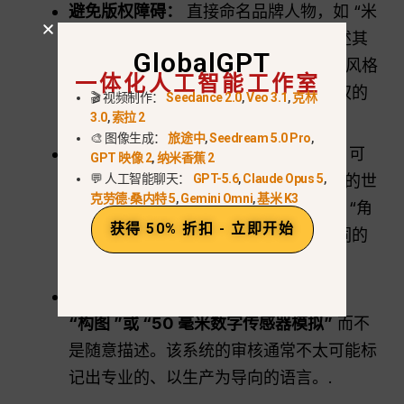
避免版权障碍：
直接命名品牌人物，如 “米
老鼠”，会引起侵权。取而代之的是描述其
GlobalGPT
美感：“一只具有 20 世纪 30 年代动画风格
一体化人工智能工作室
的经典卡通老鼠”，从而在不侵犯商标权的
🎬 视频制作：
Seedance 2.0
,
Veo 3.1
,
克林
情况下达到理想的外观效果。.
3.0
,
索拉 2
🎨 图像生成：
旅途中
,
Seedream 5.0 Pro
,
分层生成
对于不断被标记的复杂场景，可
GPT 映像 2
,
纳米香蕉 2
尝试先生成背景和环境。一旦有了稳定的世
💬 人工智能聊天：
GPT-5.6
,
Claude Opus 5
,
克劳德·桑内特 5
,
Gemini Omni
,
基米 K3
界状态，就可以在第二遍中整合主题或 “角
获得 50% 折扣 - 立即开始
色”，以减少单个提示中潜在敏感关键词的
密度。.
专业电影语言：
使用以下术语
“主题”、
“构图 ”或 “50 毫米数字传感器模拟”
而不
是随意描述。该系统的审核通常不太可能标
记出专业的、以生产为导向的语言。.