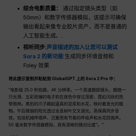
综合电影质量：
通过指定镜头类型（如
50mm）和数字传感器模拟，该提示可确保
输出看起来像专业胶片资产，而不是普通的
人工智能生成。.
视听同步
:声音描述的加入让您可以测试
Sora 2 的新功能
生成同步环境音频和
Foley 效果
将此提示复制并粘贴到 GlobalGPT 上的 Sora 2 Pro 中：
“电影级 25.0 秒拍摄，4K 分辨率。一个高速跟踪镜头，跟随一
只光滑、五彩斑斓的电子豹在夜色中穿过茂密、霓虹闪烁的热
带雨林。黑豹的爪子踢起逼真的泥浆和水花，映衬着发光的植
物。午后微弱的阳光透过全息树叶交叉调光。高保真同步音
效，包括机械呼啸声、沉重而有节奏的呼吸声和水花四溅声。
50 毫米数字传感器模拟，具有清晰的微对比度”。”