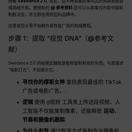
随着
Seedance 2.0
, 现在，您不再需要好莱坞式的预算就能获
得高级外观。使用新的
@ 参考资料
您可以从病毒式内容中提取
制胜法宝，并立即应用到您的品牌中。.
这里是您从零开始制作高性能广告的权威教程。.
步骤 1：提取 “视觉 DNA”（@参考文
献）
Seedance 2.0 的秘密武器就是能够复制有效的东西。与其描述
“电影灯光”，不如展示它。.
寻找你的缪斯女神
查找表现最佳的 TikTok
广告或电影广告。.
逻辑
使用
@视频
工具来上传这段视频。人
工智能不仅能复制像素，还能解密
运动、
节奏和摄像机跟踪
.
为什么有效
通过数字方式复制专业摄像机