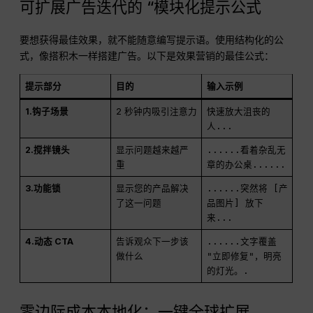
可扩展广告迭代的 “模块化提示公式
要想获得最佳效果，就不能随意编写提示语。使用结构化的公
式，像搭积木一样搭建广告。以下是效果营销的最佳公式：
提示部分
目的
输入示例
1.钩子场景
2 秒钟内吸引注意力
快速放大沮丧的
人...
2.搅拌镜头
显示问题越来越严
......看着杂乱无
重
章的办公桌......
3.功能锁
显示您的产品解决
......突然将 [产
了这一问题
品图片] 放下
来...
4.动态 CTA
告诉观众下一步该
......文字覆盖
做什么
"立即修复"，明亮
的灯光。.
零边际成本本地化：一键全球扩展