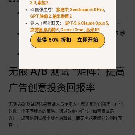
2.0
最高质量输出的技术规格
3.0
,
索拉 2
🎨 图像生成：
旅途中
,
Seedream 5.0 Pro
,
视频宽高比：
介于 0.4 和 2.5 之间
GPT 映像 2
,
纳米香蕉 2
（TikTok/Reels 的理想比例为 9:16）。.
💬 人工智能聊天：
GPT-5.6
,
Claude Opus 5
,
克劳德·桑内特 5
,
Gemini Omni
,
基米 K3
持续时间
将单个场景的时间控制在 2-15 秒
获得 50% 折扣 - 立即开始
之间，以达到最佳效果。.
决议：
建议使用 1080p 拍摄 “英雄”。.
无限 A/B 测试 “矩阵：提高
广告创意投资回报率
无限 A/B 测试矩阵是营销人员使用人工智能即时创建同一广告
的数十个不同版本的策略。通过改变小细节（如背景或语
言），您可以测试哪个版本最赚钱，而无需花费额外的制作预
算。.