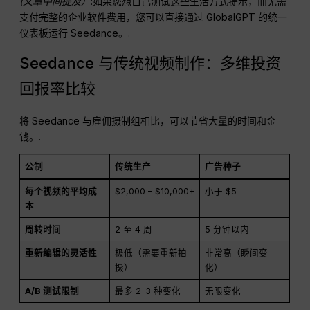
(文章中间提及）
:如果您想自己测试这些生活方式提示，而无需
支付完整的企业软件费用，您可以直接通过 GlobalGPT 的统一
仪表板运行 Seedance。.
Seedance 与传统视频制作：多维投资
回报率比较
将 Seedance 与雇佣摄制组相比，可以节省大量的时间和金
钱。.
公制
传统生产
广告种子
每个视频的平均成
$2,000 – $10,000+
小于 $5
本
周转时间
2 至 4 周
5 分钟以内
重新编辑的灵活性
极低（需要重新拍
非常高（瞬间变
摄）
化）
A/B 测试限制
最多 2-3 种变化
无限变化