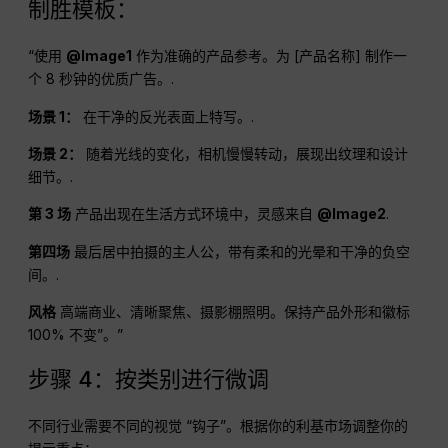
制胜模板：
“使用
@Image1
作为准确的产品参考。为 [产品名称] 制作一
个 8 秒钟的优质广告。.
场景 1：
在干净的反光表面上特写。.
场景 2：
随着光线的变化，相机慢慢转动，展现出纹理和设计
细节。.
第 3 场
产品出现在生活方式环境中，灵感来自
@Image2
.
第四场
最后居中拍摄的主人公，带有柔和的光晕和干净的负空
间。.
风格
高端商业、清晰聚焦、摄影棚照明。保持产品外形和徽标
100% 不变”。”
步骤 4：按类别进行微调
不同行业需要不同的视觉 “钩子”。根据你的利基市场调整你的