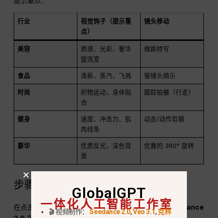
提示重点：
行业
视觉钩子（提示重
镜头移动
点）
美容
质感、光彩、奢华
微距特写
盥洗室
食品
清新、蒸汽、飞溅
慢镜头揭示
时尚
织物运动，身体贴
跟踪拍摄（行走）
合
健身
速度、冲击力、肌
动态/动作剪辑
肉线条
豪华
优质反光，深色背
优雅的 360° 旋转
景
步骤 5：出口技术检查表
GlobalGPT
一体化人工智能工作室
在点击 “生成 ”之前，请确保您的资产符合以下条件
Seedance
🎬 视频制作：
Seedance 2.0
,
Veo 3.1
,
克林