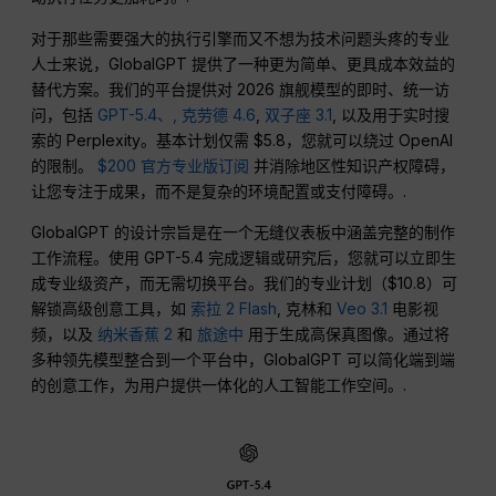
对于那些需要强大的执行引擎而又不想为技术问题头疼的专业
人士来说，GlobalGPT 提供了一种更为简单、更具成本效益的
替代方案。我们的平台提供对 2026 旗舰模型的即时、统一访
问，包括
GPT-5.4、,
克劳德 4.6
,
双子座 3.1
, 以及用于实时搜
索的 Perplexity。基本计划仅需 $5.8，您就可以绕过 OpenAI
的限制。
$200 官方专业版订阅
并消除地区性知识产权障碍，
让您专注于成果，而不是复杂的环境配置或支付障碍。.
GlobalGPT 的设计宗旨是在一个无缝仪表板中涵盖完整的制作
工作流程。使用 GPT-5.4 完成逻辑或研究后，您就可以立即生
成专业级资产，而无需切换平台。我们的专业计划（$10.8）可
解锁高级创意工具，如
索拉 2 Flash
, 克林和
Veo 3.1
电影视
频，以及
纳米香蕉 2
和
旅途中
用于生成高保真图像。通过将
多种领先模型整合到一个平台中，GlobalGPT 可以简化端到端
的创意工作，为用户提供一体化的人工智能工作空间。.