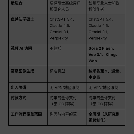
最适合
法律硕士高级用户
创意专业人士和视
和研究人员
频创作者
卓越法学硕士
ChatGPT 5.4、
ChatGPT 5.4、
Claude 4.6、
Claude 4.6、
Gemini 3.1、
Gemini 3.1、
Perplexity
Perplexity
视频 AI 访问
不包括
Sora 2 Flash、
Veo 3.1、Kling、
Wan
高级图像生成
标准机型
纳米香蕉 2、通量、
中途岛
出入障碍
无 VPN/地区限制
无 VPN/地区限制
付款方式
简单的全球支付
简单的全球支付
（无 CC 障碍）
（无 CC 障碍）
工作流程覆盖范围
构思与内容起草
全周期（从研究到
视频制作）