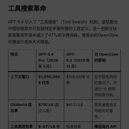
工具搜索革命
GPT-5.4 引入了 "工具搜索"（Tool Search）机制，该机制允
许模型搜索并只加载特定步骤所需的工具定义。这一创新在技
能密集型环境中减少了47%的令牌消耗，使复杂的OpenClaw
代理运行成本大大降低。.
特点
GPT-5.4
GPT-
对 OpenClaw
Pro（2026
5.2（2025 年
的影响
年 3 月）
12 月）
上下文窗口
$1,050,000
$128,000$ 令
在不损失内存
$ 代币
牌
的情况下，可
进行 10 倍的
代码库分析。.
OSWorld 成
$75\%$
(超
$61.2\%$
提高桌面自主
功率
过人类）
导航的可靠
性。.
工具调用效率
$-47\%$ 令
标准效率
降低每月 API