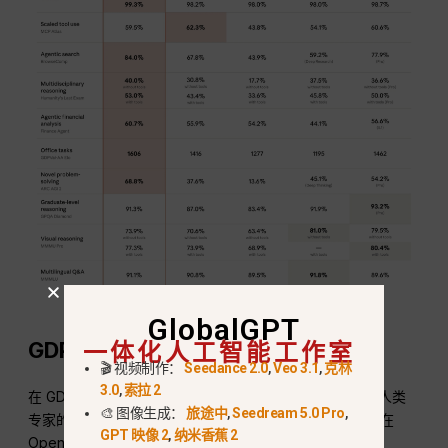
GlobalGPT
一体化人工智能工作室
GDPval 胜率
🎬 视频制作：
Seedance 2.0
,
Veo 3.1
,
克林
3.0
,
索拉 2
在 GDPval 套件测试的 44 种专业职业中，GPT-5.4 在与人类
🎨 图像生成：
旅途中
,
Seedream 5.0 Pro
,
专家的竞争中保持了 83% 的胜/平率。这表明该模型拥有在
GPT 映像 2
,
纳米香蕉 2
OpenClaw 框架内做出执行决策所需的深厚领域知识。.