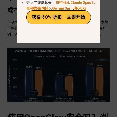
💬 人工智能聊天：
GPT-5.6
,
Claude Opus 5
,
克劳德·桑内特 5
,
Gemini Omni
,
基米 K3
成本效益分析
获得 50% 折扣 - 立即开始
与 Anthropic 当前的 API 结构相比，尽管 GPT-5.4 的每个令牌
价格较高，但由于其高效的工具搜索和较低的视觉处理任务开
销，对于长期运行的代理来说，GPT-5.4 通常更经济实惠。.