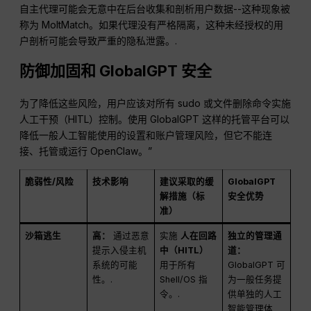
自主代理可能会无意中在后台收集和剖析用户数据--这种现象被
称为 MoltMatch。如果代理没有严格隔离，这种未经授权的用
户剖析可能会导致严重的隐私泄露。.
防御加固和 GlobalGPT 安全
为了降低这些风险，用户应该对所有 sudo 或文件删除命令实施
人工干预（HITL）控制。使用 GlobalGPT 这样的托管平台可以
降低一般人工智能使用的设置和账户管理风险，但它不能连
接、托管或运行 OpenClaw。”
脆弱性/风险
技术影响
建议采取的缓
GlobalGPT
解措施（标
安全优势
准）
沙箱逃生
高：
通过恶意
实施
人在回路
独立的管理通
提示入侵主机
中（HITL）
道：
系统的可能
用于所有
GlobalGPT 可
性。.
Shell/OS 指
为一般任务提
令。.
供单独的人工
智能管理体