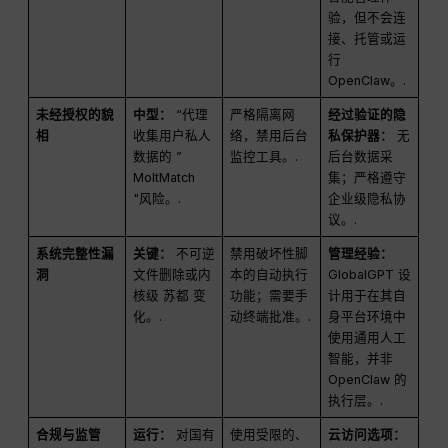
验，但不会连
接、托管或运
行
OpenClaw。.
未经授权的貌
中型：
“代理
严格隔离网
经过验证的隐
相
收集用户私人
络，禁用后台
私保护器：
无
数据的 ”
监控工具。.
后台数据采
MoltMatch
集；严格遵守
"风险。.
企业级隐私协
议。.
系统完整性漏
关键：
不可逆
禁用破坏性脚
管理经验：
洞
文件删除或内
本的自动执行
GlobalGPT 设
核级
苏都
变
功能；需要手
计用于在其自
化。.
动终端批准。.
身平台环境中
使用通用人工
智能，并非
OpenClaw 的
执行层。.
合规与监管
运行：
对国有
使用受限的、
云访问选项：