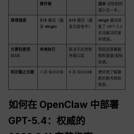
牌开销
成本
活性制剂
减少近一半。.
推理强度
$5$ 模式（最
$4$ 模式（最
xhigh
模式修
多
xhigh
)
高为高电平）
复了 GPT-5.2
无法解决的复
杂错误。.
计算机使用
本地执行
取决于应用程
零延迟屏幕截
(CU)
序接口层
图和键盘/鼠标
协调。.
知识截止日期
八月 $2025$
9 月 $2024$
更好地了解最
新的图书馆和
框架。.
如何在 OpenClaw 中部署
GPT-5.4：权威的