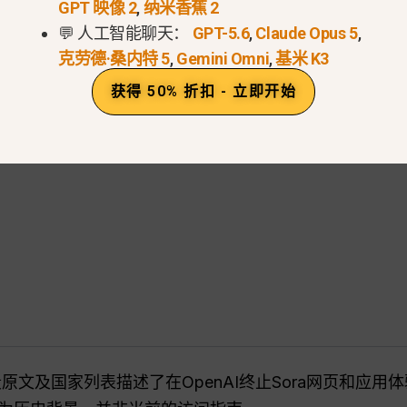
GPT 映像 2
,
纳米香蕉 2
💬 人工智能聊天：
GPT-5.6
,
Claude Opus 5
,
克劳德·桑内特 5
,
Gemini Omni
,
基米 K3
获得 50% 折扣 - 立即开始
原文及国家列表描述了在OpenAI终止Sora网页和应