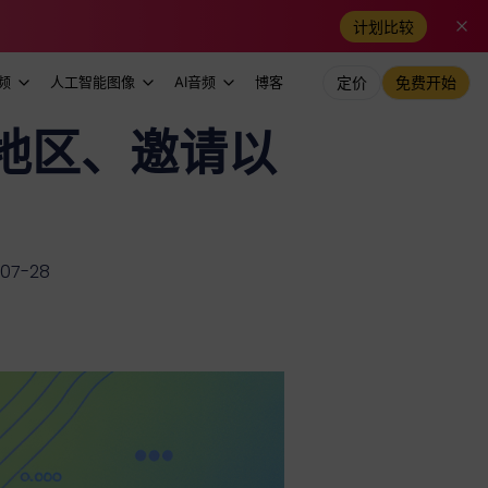
计划比较
频
人工智能图像
AI音频
博客
定价
免费开始
南：地区、邀请以
07-28