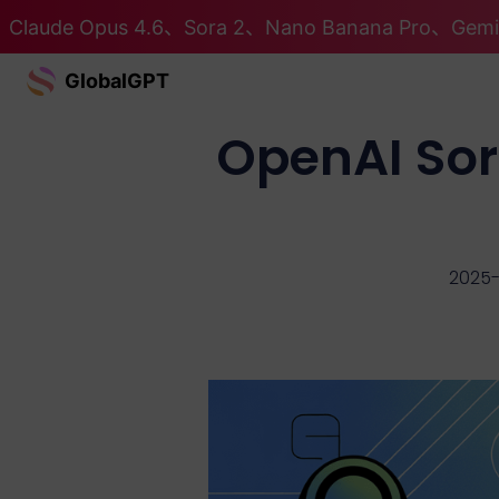
Claude Opus 4.6、Sora 2、Nano Banana Pro、G
GlobalGPT
OpenAI 
2025-