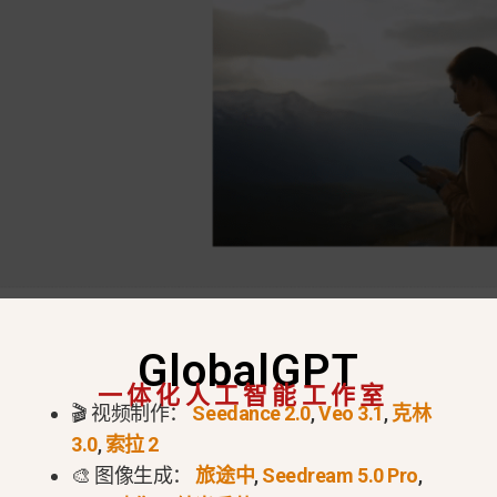
GlobalGPT
立即试用 Sora 2 Pro >
一体化人工智能工作室
🎬 视频制作：
Seedance 2.0
,
Veo 3.1
,
克林
3.0
,
索拉 2
🎨 图像生成：
旅途中
,
Seedream 5.0 Pro
,
背景