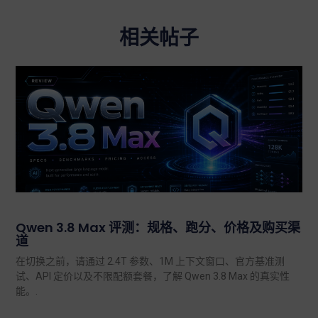
相关帖子
Qwen 3.8 Max 评测：规格、跑分、价格及购买渠
道
在切换之前，请通过 2.4T 参数、1M 上下文窗口、官方基准测
试、API 定价以及不限配额套餐，了解 Qwen 3.8 Max 的真实性
能。.