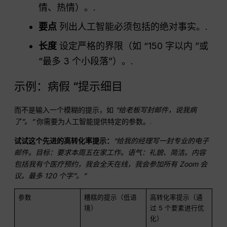
情、热情）。.
要点
列出人工智能必须包括的绝对事实。.
长度
设定严格的界限（如 “150 字以内 ”或
“最多 3 个小段落”）。.
示例：病假 “提示细目
而不是输入一个模糊的提示，如
“给老板写封邮件，说我病
了”。”
你需要为人工智能提供特定的参数。.
试试这个先进的高转化率提示：
“给我的经理写一封专业的电子
邮件。目标：要求本周五在家工作。语气：礼貌、简洁。内容
包括我有个医疗预约，我会全天在线，我会参加所有 Zoom 会
议。最多 120 个字”。”
参数
糟糕的提示（低语
高转化率提示（通
境）
过 5 个要素进行优
化）