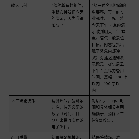
输入示例
“给约翰写封邮件，
“给一位名叫约翰的
重新安排我们今天
重要客户写一封专
的演示，因为我很
业邮件。目标：将
忙”。”
今天下午 2 点的演
示改到明天上午 10
点。语气：歉意但
自信。内容包括出
现了紧急内部冲
突；对延迟通知表
示歉意；提供周五
下午 1 点作为备用
时间。篇幅：100 字
以内：100 字以
内”。”
人工智能决策
猜测语气，猜测紧
对语气、目标、时
迫性，缺乏必要的
间和具体细节有明
数据（时间、日
确指示，消除人工
期）来撰写实用的
智能幻觉。.
电子邮件。.
产出质量
结果将是机械的、
结果将精炼、准