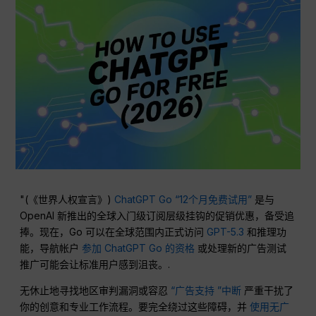
"(《世界人权宣言》)
ChatGPT Go “12个月免费试用”
是与
OpenAI 新推出的全球入门级订阅层级挂钩的促销优惠，备受追
捧。现在，Go 可以在全球范围内正式访问
GPT-5.3
和推理功
能，导航帐户
参加 ChatGPT Go 的资格
或处理新的广告测试
推广可能会让标准用户感到沮丧。.
无休止地寻找地区审判漏洞或容忍
“广告支持 ”中断
严重干扰了
你的创意和专业工作流程。要完全绕过这些障碍，并
使用无广