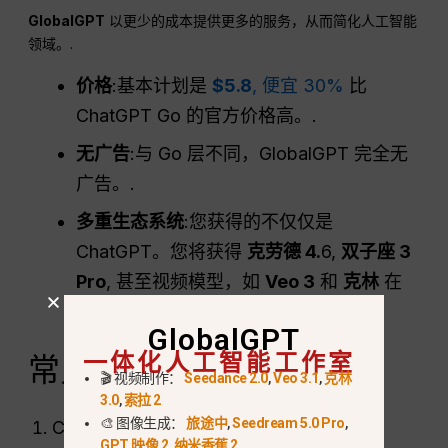
GlobalGPT
以更少的成本提供更多的服务，从而简化人工智能
领域。.
价格
:基本计划是
$5.8
, 便宜 30%
比
ChatGPT Go 的官方价格高。.
无广告
:与 Go 层不同，GlobalGPT 完全无
广告。.
多重生态系统
:您获得的不仅仅是
ChatGPT。您将获得
克劳德 4.
6,
双子座 3
Pro
, 甚至视频模型，如
Veo 3
和
克林
在
一个地方。.
GlobalGPT
一体化人工智能工作室
常见问题：
🎬 视频制作：
Seedance 2.0
,
Veo 3.1
,
克林
3.0
,
索拉 2
🎨 图像生成：
旅途中
,
Seedream 5.0 Pro
,
ChatGPT Go 有广告吗？
GPT 映像 2
,
纳米香蕉 2