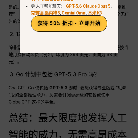
💬 人工智能聊天：
GPT-5.6
,
Claude Opus 5
,
是的。2026 年，OpenAI 向免费和围棋用户推出了 “赞助商推
克劳德·桑内特 5
,
Gemini Omni
,
基米 K3
荐”。只有 Plus（$20）和 Pro（$200）用户才能享受完全无广
告的体验。.
获得 50% 折扣 - 立即开始
12 个月免费试用期结束后怎么办？
除非您在试用期到期前至少 24 小时取消，否则您的账户将按当
地月费自动续费（例如，印度为 399 美元，美国为 $8 美
元）。.
Go 计划中包括 GPT-5.3 Pro 吗？
ChatGPT Go 仅包括
GPT-5.3 即时
. .要想获得专业版或 “思考
”版的全部推理能力，您需要订阅更高级的套餐或使用
GlobalGPT 这样的平台。.
总结：最大限度地发挥人工
智能的威力，无需高昂成本