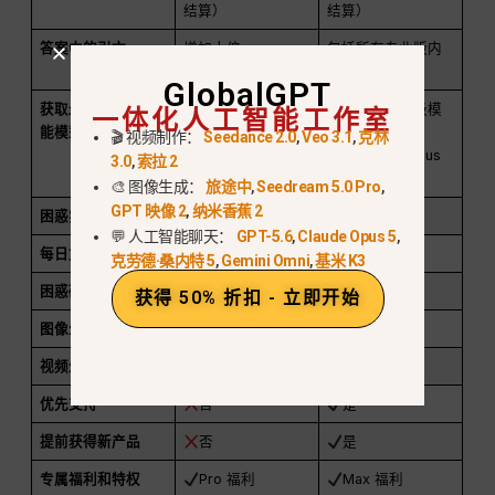
结算）
结算）
答案中的引文
增加十倍
包括所有专业版内
容
GlobalGPT
一体化人工智能工作室
获取最新的人工智
GPT-5.2, Claude
无限制访问高级模
能模型
Sonnet 4.5
型（OpenAI、
🎬 视频制作：
Seedance 2.0
,
Veo 3.1
,
克林
Anthropic、Opus
3.0
,
索拉 2
4.5）
🎨 图像生成：
旅途中
,
Seedream 5.0 Pro
,
GPT 映像 2
,
纳米香蕉 2
困惑实验室
是
无限制访问
💬 人工智能聊天：
GPT-5.6
,
Claude Opus 5
,
每日文件上传配额
增加 10 倍
增加 100 倍
克劳德·桑内特 5
,
Gemini Omni
,
基米 K3
困惑研究
扩展访问
无限制访问
获得 50% 折扣 - 立即开始
图像生成
扩展访问
无限制访问
视频生成
有限访问
加强访问
优先支持
否
是
提前获得新产品
否
是
专属福利和特权
Pro 福利
Max 福利