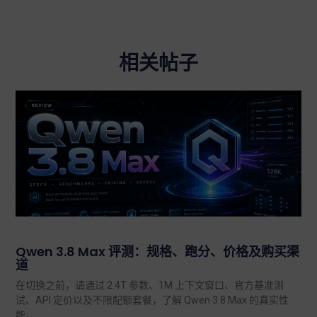
相关帖子
Qwen 3.8 Max 评测：规格、跑分、价格及购买渠
道
在切换之前，请通过 2.4T 参数、1M 上下文窗口、官方基准测
试、API 定价以及不限配额套餐，了解 Qwen 3.8 Max 的真实性
能。.