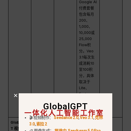
Google AI
付费套餐
包含每月
200、
1,000、
10,000或
25,000
Flow积
分。Veo
3.1每次生
成消耗10
至100积
分，具体
取决于
Lite、
Fast、
Quality模
GlobalGPT
式及所选
一体化人工智能工作室
套餐。.
🎬 视频制作：
Seedance 2.0
,
Veo 3.1
,
克林
GlobalGP
在一个工
GlobalGP
GlobalGP
Open
3.0
,
索拉 2
T 视频生成
作区中比
T 视频生
T 套餐起
Video
🎨 图像生成：
旅途中
,
Seedream 5.0 Pro
,