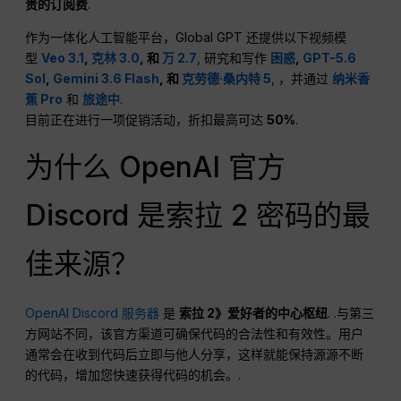
贵的订阅费
.
作为一体化人工智能平台，Global GPT 还提供以下视频模
型
Veo 3.1
,
克林 3.0
, 和
万 2.7
, 研究和写作
困惑
,
GPT-5.6
Sol
,
Gemini 3.6 Flash
, 和
克劳德·桑内特 5
, ，并通过
纳米香
蕉 Pro
和
旅途中
.
目前正在进行一项促销活动，折扣最高可达
50%
.
为什么 OpenAI 官方
Discord 是索拉 2 密码的最
佳来源？
OpenAI Discord 服务器
是
索拉 2》爱好者的中心枢纽
. .与第三
方网站不同，该官方渠道可确保代码的合法性和有效性。用户
通常会在收到代码后立即与他人分享，这样就能保持源源不断
的代码，增加您快速获得代码的机会。.