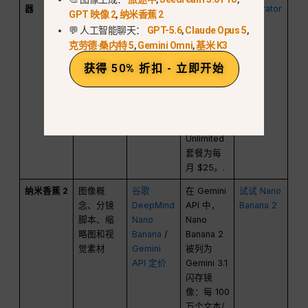
器
较 Sora
成器
价为每月
Generator
GPT 映像 2
,
纳米香蕉 2
2、Veo
$5.8（按
💬 人工智能聊天：
GPT-5.6
,
Claude Opus 5
,
3.1、Grok
年计
克劳德·桑内特 5
,
Gemini Omni
,
基米 K3
Imagine、
费），在
Kling、
当前年度
获得 50% 折扣 - 立即开始
Wan 及其
套餐促销
他视频模
期间，Pro
型
套餐为每
月 $10.8，
Unlimited
套餐为每
月 $25。.
纳米香蕉 2
图像概
谷歌
在 Gemini
试试 Nano
念、分镜
DeepMind
API 中，
Banana 2
脚本、缩
Nano
Nano
略图和视
Banana
/
Banana 2
觉素材
Gemini
被列为
API 定价
Gemini 3.1
闪存镜
像：每 100
万个文本/