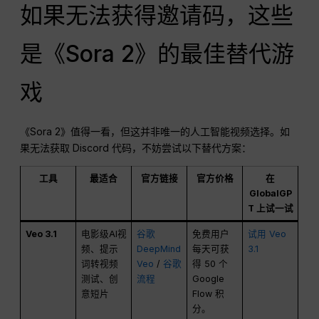
如果无法获得邀请码，这些
是《Sora 2》的最佳替代游
戏
《Sora 2》值得一看，但这并非唯一的人工智能视频选择。如
果无法获取 Discord 代码，不妨尝试以下替代方案：
工具
最适合
官方链接
官方价格
在
GlobalGP
T 上试一试
Veo 3.1
电影级AI视
谷歌
免费用户
试用 Veo
频、提示
DeepMind
每天可获
3.1
词转视频
Veo
/
谷歌
得 50 个
测试、创
流程
Google
意短片
Flow 积
分。