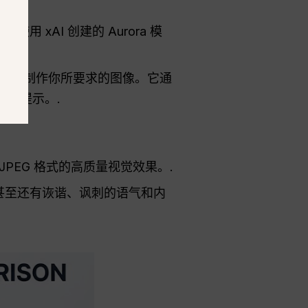
 xAI 创建的 Aurora 模
精心制作你所要求的图像。它通
本提示。.
成 JPEG 格式的高质量视觉效果。.
它甚至还有诙谐、讽刺的语气和内