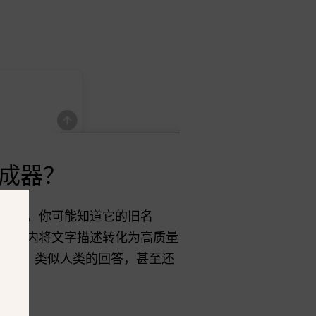
生成器？
 平台中，你可能知道它的旧名
至 5 秒内将文字描述转化为高质量
给出直接、类似人类的回答，甚至还