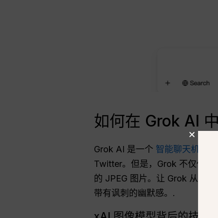
如何在 Grok A
Grok AI 是一个
智能聊天机器人
Twitter。但是，Grok 
的 JPEG 图片。让 Grok
带有讽刺的幽默感。.
xAI 图像模型背后的技术