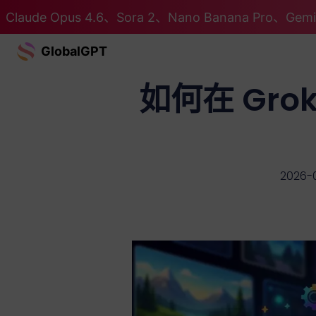
Claude Opus 4.6、Sora 2、Nano Banana Pro、G
GlobalGPT
如何在 Gr
2026-