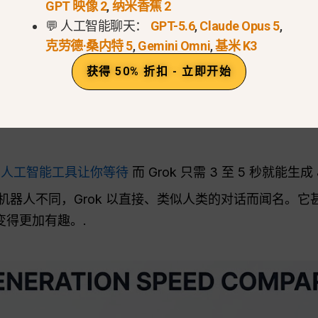
GPT 映像 2
,
纳米香蕉 2
💬 人工智能聊天：
GPT-5.6
,
Claude Opus 5
,
人工智能图像生成器在一个称为专家混合网络的系统上运行，并使用
克劳德·桑内特 5
,
Gemini Omni
,
基米 K3
获得 50% 折扣 - 立即开始
型不是简单地粘贴在一起，而是通过一个像素一个像素地
本和图片学会了如何做到这一点，因此它能轻松理解您的文
些
人工智能工具让你等待
而 Grok 只需 3 至 5 秒就能生
机器人不同，Grok 以直接、类似人类的对话而闻名。
变得更加有趣。.