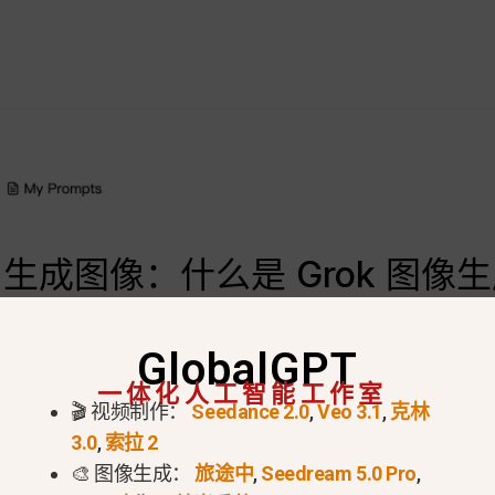
I 中生成图像：什么是 Grok 图像
由埃隆-马斯克和他的公司 xAI 创建。它直接内置在 X
GlobalGPT
不仅仅用于聊天！它有一个功能强大的内置图片生成器，能在 3 
一体化人工智能工作室
 从其他人工智能工具中脱颖而出的是它有趣的个性--它可以
🎬 视频制作：
Seedance 2.0
,
Veo 3.1
,
克林
3.0
,
索拉 2
🎨 图像生成：
旅途中
,
Seedream 5.0 Pro
,