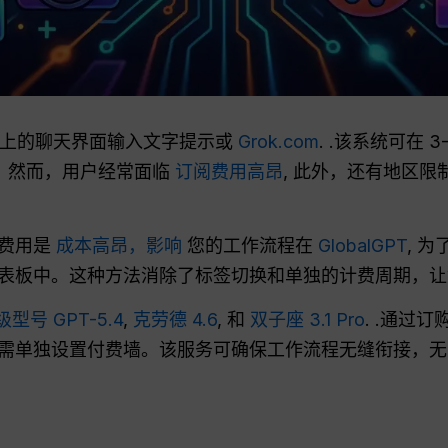
 X 上的聊天界面输入文字提示或
Grok.com
. .该系统可在 3-
辑。然而，用户经常面临
订阅费用高昂
, 此外，还有地区
务费用是
成本高昂，影响
您的工作流程在
GlobalGPT
, 
表板中。这种方法消除了标签切换和单独的计费周期，让
级型号
GPT-5.4
,
克劳德 4.6
, 和
双子座 3.1 Pro
. .通过订
需单独设置付费墙。该服务可确保工作流程无缝衔接，