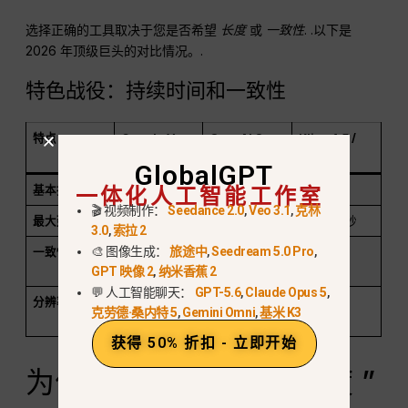
选择正确的工具取决于您是否希望
长度
或
一致性
. .以下是
2026 年顶级巨头的对比情况。.
特色战役：持续时间和一致性
特点
Google Veo
OpenAI Sora
Kling 1.5 /
3.1
2 Pro
Luma
GlobalGPT
一体化人工智能工作室
基本持续时间
8 秒
12-15 秒
5-10 秒
🎬 视频制作：
Seedance 2.0
,
Veo 3.1
,
克林
最大延伸长度
~148 秒
~60 秒
~30-40 秒
3.0
,
索拉 2
🎨 图像生成：
旅途中
,
Seedream 5.0 Pro
,
一致性
高
(最适合物
中（梦幻般）
中型
GPT 映像 2
,
纳米香蕉 2
理学）
💬 人工智能聊天：
GPT-5.6
,
Claude Opus 5
,
分辨率限制
720p （加长
1080p
720p
克劳德·桑内特 5
,
Gemini Omni
,
基米 K3
版）
获得 50% 折扣 - 立即开始
为什么 “一致性 ”比 “长度 ”