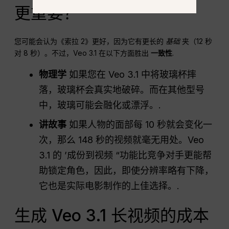
更重要？”
您可能会认为《索拉 2》更好，因为它有更长的
基础
夹（12 秒
对 8 秒）。不过，Veo 3.1 在以下方面胜出
一致性
.
物理学
如果您在 Veo 3.1 中将玻璃杯摔
落，玻璃杯会真实地破碎。而在其他型号
中，玻璃可能会融化或漂浮。.
讲故事
如果人物的面部每 10 秒就会变化一
次，那么 148 秒的视频就毫无用处。Veo
3.1 的 ’成份到视频 “功能比竞争对手更能帮
助锁定角色，因此，即使分辨率略有下降，
它也是实际电影制作的上佳选择。.
生成 Veo 3.1 长视频的成本