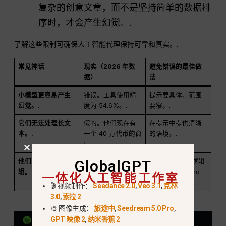
复杂的创意文章，而不是坚持简单的数据排
序时，才会产生幻觉。.
了解这些限制可确保人工智能代理保持可靠和真实。.
常见神话
现实（2026 年数
避免错误的最佳做
据）
法
小模型更容易产生
错误。工具使用精
提示要具体，范围
幻觉。.
度为 54.6%。.
要窄。.
它们无法处理长文
假的。他们现在有
在提示中提供清晰
本。.
一个 40 万代币的窗
的语境。.
口。.
他们不懂复杂的逻
Nano 部分为真，
使用 Mini 进行逻辑
GlobalGPT
辑。.
Mini 为假。.
运算，使用 Nano
一体化人工智能工作室
进行数据分类。.
🎬 视频制作：
Seedance 2.0
,
Veo 3.1
,
克林
3.0
,
索拉 2
🎨 图像生成：
旅途中
,
Seedream 5.0 Pro
,
GPT 映像 2
,
纳米香蕉 2