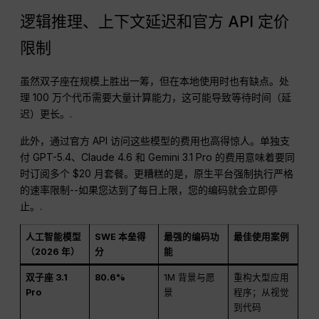
逻辑推理、上下文延迟和官方 API 定价
限制
虽然双子座在规模上胜出一筹，但在本地使用时也有缺点。处
理 100 万个代币需要大量计算能力，这可能导致等待时间（延
迟）更长。.
此外，通过官方 API 访问这些模型的费用也高得惊人。单独支
付 GPT-5.4、Claude 4.6 和 Gemini 3.1 Pro 的费用意味着要同
时订阅多个 $20 月套餐。更糟糕的是，原生平台强制执行严格
的速率限制--如果您达到了每日上限，您的编码就会立即停
止。.
人工智能模型
SWE 本垒得
最强的编码功
最佳使用案例
（2026 年）
分
能
双子座 3.1
80.6%
1M 背景与愿
重构大型应用
Pro
景
程序；从视觉
到代码