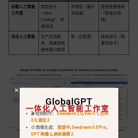
谷歌人工智能
原型设计、
非常低（基于
提供免费级别
工作室
“Vibe
浏览器）
（有每日限
Coding”、快
额）
速测试
顶点人工智能
生产应用程
高（云配置）
现收现付（需
序，高级应用
要信用卡）
程序接口使用
GlobalGPT
一体化人工智能工作室
🎬 视频制作：
Seedance 2.0
,
Veo 3.1
,
克林
3.0
,
索拉 2
🎨 图像生成：
旅途中
,
Seedream 5.0 Pro
,
GPT 映像 2
,
纳米香蕉 2