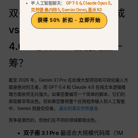
💬 人工智能聊天：
GPT-5.6
,
Claude Opus 5
,
双子座 3.1 专业版代码生成
克劳德·桑内特 5
,
Gemini Omni
,
基米 K3
获得 50% 折扣 - 立即开始
vs. GPT-5.4 vs. Claude
4.6：哪种人工智能更胜一
筹？
截至 2026 年，Gemini 3.1 Pro 在处理大型项目和可视化输入方
面是绝对的王者，而 GPT-5.4 和 Claude 4.6 在纯文本逻辑推
理方面依然无比强大。如果您要编写一个简单的脚本，它们的
表现都非常出色。但如果您要将整个应用程序输入到人工智能
中，Gemini 则是佼佼者。
最近的真实世界基准
.
竞争是激烈的，但他们在不同的领域都很出色。.
双子座 3.1 Pro
最适合大规模代码库（1M