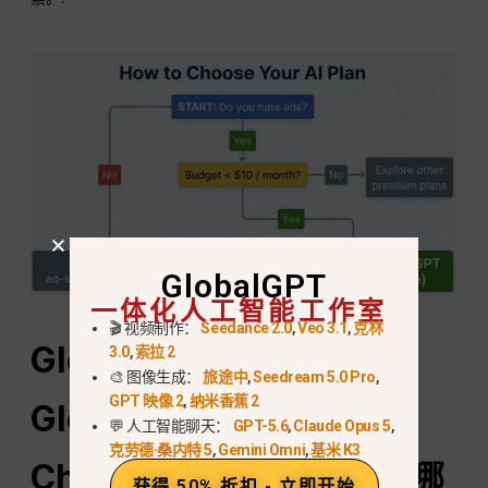
GlobalGPT
一体化人工智能工作室
🎬 视频制作：
Seedance 2.0
,
Veo 3.1
,
克林
GlobalGPT ($5.8) vs.
3.0
,
索拉 2
🎨 图像生成：
旅途中
,
Seedream 5.0 Pro
,
GPT 映像 2
,
纳米香蕉 2
GlobalGPT ($5.8).
💬 人工智能聊天：
GPT-5.6
,
Claude Opus 5
,
克劳德·桑内特 5
,
Gemini Omni
,
基米 K3
ChatGPT
围棋（$8）：哪
获得 50% 折扣 - 立即开始