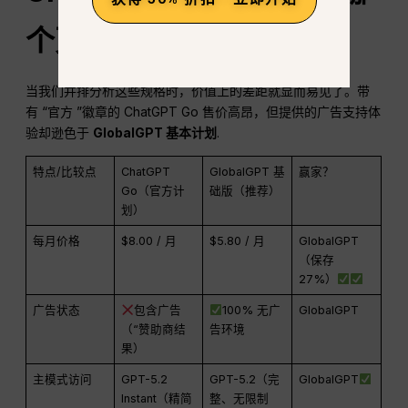
个更有价值？
当我们并排分析这些规格时，价值上的差距就显而易见了。带
有 “官方 ”徽章的 ChatGPT Go 售价高昂，但提供的广告支持体
验却逊色于
GlobalGPT 基本计划
.
特点/比较点
ChatGPT
GlobalGPT 基
赢家？
Go（官方计
础版（推荐）
划）
每月价格
$8.00 / 月
$5.80 / 月
GlobalGPT
（保存
27%）
广告状态
包含广告
100% 无广
GlobalGPT
（“赞助商结
告环境
果）
主模式访问
GPT-5.2
GPT-5.2（完
GlobalGPT
Instant（精简
整、无限制