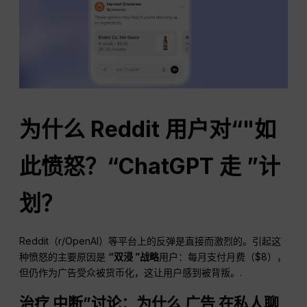
为什么 Reddit 用户对“"如
此愤怒？“
ChatGPT
走 ”计
划？
Reddit（r/OpenAI）等平台上的反弹是直接而激烈的。引起这
种愤怒的主要原因是
“双浸 ”战略
用户：每月支付月费（$8），
但仍作为广告受众被货币化，这让用户感到被背叛。.
治疗
中断
”讨论：为什么
广告
在私人聊