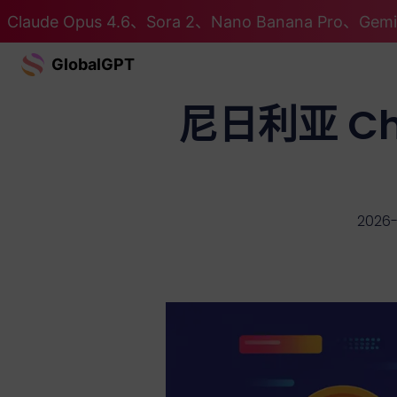
Claude Opus 4.6、Sora 2、Nano Banana Pro、G
GlobalGPT
尼日利亚 Ch
2026-