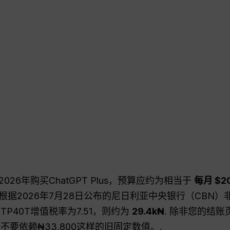
26年购买ChatGPT Plus，预算应约为相当于
每月 $2
据2026年7月28日公布的尼日利亚中央银行（CBN）
设TP40T增值税率为7.51，则约为
29.4k₦
. 除非您的结
请不要依赖₦33,800这样的旧固定数值。.