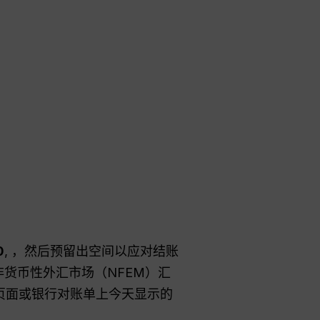
0
, ，然后预留出空间以应对结账
非货币性外汇市场（NFEM）汇
账页面或银行对账单上今天显示的