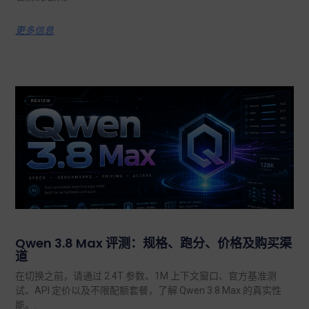
更多信息
Qwen 3.8 Max 评测：规格、跑分、价格及购买渠
道
在切换之前，请通过 2.4T 参数、1M 上下文窗口、官方基准测
试、API 定价以及不限配额套餐，了解 Qwen 3.8 Max 的真实性
能。.