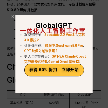
标价，这是因为付款方式和加价造成的。
专业计划每月仅需
$10.80 起价
并包括
多种先进的人工智能模型
GlobalGPT
一体化人工智能工作室
实时搜索和推理工具
🎬 视频制作：
Seedance 2.0
,
Veo 3.1
,
克林
增强的创意和生产力功能
3.0
,
索拉 2
🎨 图像生成：
旅途中
,
Seedream 5.0 Pro
,
这使得 GlobalGPT 成为
更具成本效益的选择
面向经常使用人
GPT 映像 2
,
纳米香蕉 2
工智能的创作者、学生和专业人士。.
💬 人工智能聊天：
GPT-5.6
,
Claude Opus 5
,
克劳德·桑内特 5
,
Gemini Omni
,
基米 K3
ChatGPT Plus 与
获得 50% 折扣 - 立即开始
GlobalGPT（快速比较）
特点
聊天 GPT Plus
GlobalGPT
基本价格（官方）
$20/月
~$10.80/月（专业
版）