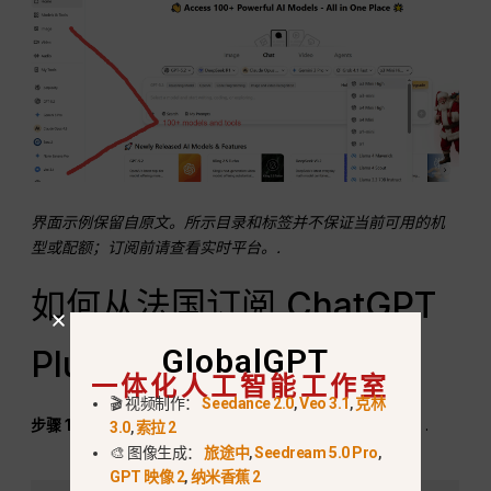
界面示例保留自原文。所示目录和标签并不保证当前可用的机
型或配额；订阅前请查看实时平台。.
如何从法国订阅 ChatGPT
GlobalGPT
Plus
一体化人工智能工作室
🎬 视频制作：
Seedance 2.0
,
Veo 3.1
,
克林
步骤 1：
转到
ChatGPT
并使用应拥有该订阅的账户登录。.
3.0
,
索拉 2
🎨 图像生成：
旅途中
,
Seedream 5.0 Pro
,
GPT 映像 2
,
纳米香蕉 2