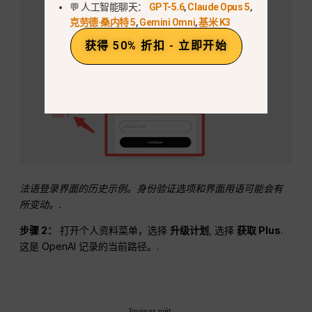
💬 人工智能聊天：
GPT-5.6
,
Claude Opus 5
,
克劳德·桑内特 5
,
Gemini Omni
,
基米 K3
获得 50% 折扣 - 立即开始
法语登录界面的历史示例。身份验证选项和界面用语可能会有
所变动。.
步骤 2：
打开个人资料菜单，选择
升级计划
, 选择
获取 Plus
.
这是 OpenAI 记录的当前路径。.