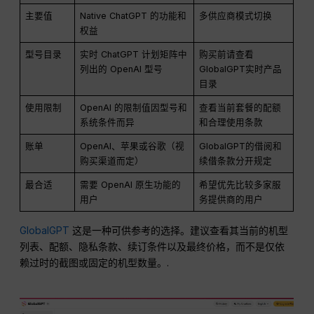
主要值
Native ChatGPT 的功能和
多供应商模式切换
权益
型号目录
实时 ChatGPT 计划矩阵中
购买前请查看
列出的 OpenAI 型号
GlobalGPT实时产品
目录
使用限制
OpenAI 的限制值因型号和
查看当前套餐的配额
系统条件而异
和合理使用条款
账单
OpenAI、苹果或谷歌（视
GlobalGPT的借阅和
购买渠道而定）
续借条款分开规定
最合适
需要 OpenAI 原生功能的
希望优先比较多家服
用户
务提供商的用户
GlobalGPT
这是一种可供参考的选择。建议查看其当前的机型
列表、配额、隐私条款、续订条件以及最终价格，而不是仅依
赖过时的截图或固定的机型数量。.