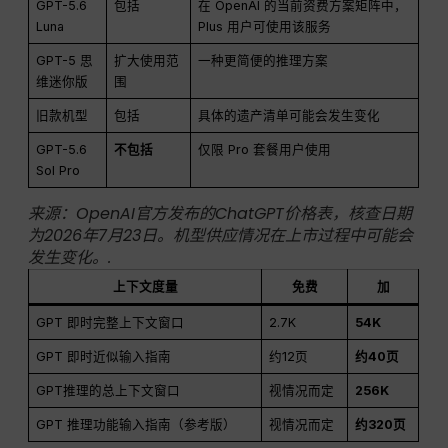
GPT-5.6
包括
在 OpenAI 的当前资费方案矩阵中，
Luna
Plus 用户可使用该服务
GPT-5 思
扩大使用范
一种更简便的推理方案
维迷你版
围
旧款机型
包括
具体的遗产清单可能会发生变化
GPT-5.6
不包括
仅限 Pro 套餐用户使用
Sol Pro
来源：OpenAI官方发布的ChatGPT价格表，核查日期
为2026年7月23日。机型供应情况在上市过程中可能会
发生变化。.
上下文度量
免费
加
GPT 即时完整上下文窗口
2.7K
54K
GPT 即时近似输入指南
约12页
约40页
GPT推理的总上下文窗口
视情况而定
256K
GPT 推理功能输入指南（参考版）
视情况而定
约320页