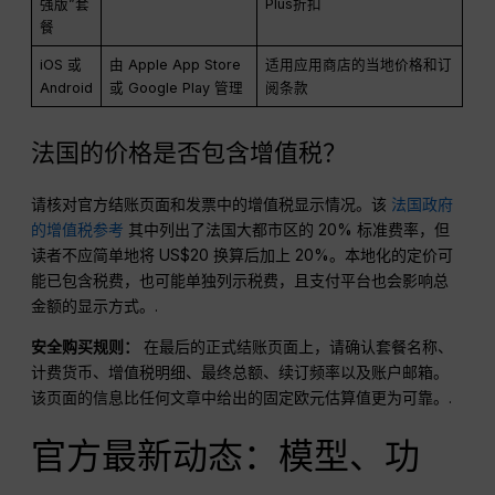
强版”套
Plus折扣
餐
iOS 或
由 Apple App Store
适用应用商店的当地价格和订
Android
或 Google Play 管理
阅条款
法国的价格是否包含增值税？
请核对官方结账页面和发票中的增值税显示情况。该
法国政府
的增值税参考
其中列出了法国大都市区的 20% 标准费率，但
读者不应简单地将 US$20 换算后加上 20%。本地化的定价可
能已包含税费，也可能单独列示税费，且支付平台也会影响总
金额的显示方式。.
安全购买规则：
在最后的正式结账页面上，请确认套餐名称、
计费货币、增值税明细、最终总额、续订频率以及账户邮箱。
该页面的信息比任何文章中给出的固定欧元估算值更为可靠。.
官方最新动态：模型、功