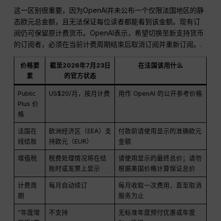
这一区别很重要，因为OpenAI并未公布一个仅限法国地区的静
态欧元总金额，且无法保证每位读者都能看到该金额。现有订
阅仍可保留原计费货币。OpenAI表示，希望切换至新支持货币
的订阅者，必须在当前计费周期结束后取消订阅并重新订阅。.
价格要
截至2026年7月23日
在法国该用什么
素
的官方状态
Public
US$20/月，按月计费
用作 OpenAI 的公开参考价格
Plus 价
格
法国在
欧洲经济区（EEA）支
付款前请使用显示的准确欧元
线结账
持欧元（EUR）
金额
增值税
税费处理情况将在结
请使用显示的最终总价；请勿
账时或发票上显示
根据美国价格计算保证总价
计费周
每月自动续订
每月收取一次费用，直至取消
期
服务为止
“年度增
不支持
无标准年度预付优惠或年度