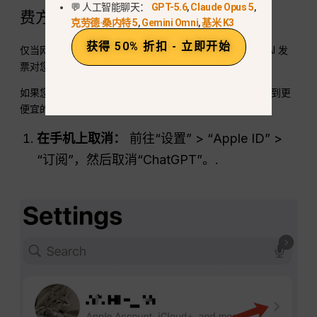
💬 人工智能聊天：
GPT-5.6
,
Claude Opus 5
,
费方式
克劳德·桑内特 5
,
Gemini Omni
,
基米 K3
获得 50% 折扣 - 立即开始
仅当网页结账显示的总金额较低，或者直接开具的 OpenAI 发
票对您的记录更有用时，才使用此选项。.
如果您目前通过 App Store 支付，请按照此工作流程切换到更
便宜的网络账单：
在手机上取消：
前往“设置” > “Apple ID” >
“订阅”，然后取消“ChatGPT”。.