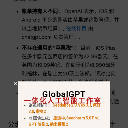
账单持有人不同：
OpenAI 表示，iOS 和
Android 平台的购买由苹果或谷歌管理，并
以当地货币结算；;
在线计费
由
chatgpt.com 负责管理。.
不存在通用的“苹果税”：
目前，iOS Plus
在多个欧元区商店的售价为22.99欧元，在
英国为19.99英镑，在匈牙利为8,990匈牙
利福林，在瑞士为20瑞士法郎。请对比实
时总计，而不是假设某一条路线会胜出。.
GlobalGPT
不同的取消和退款流程：
App Store 订阅
一体化人工智能工作室
通过“Apple 订阅”进行管理；网页订阅则通
🎬 视频制作：
Seedance 2.0
,
Veo 3.1
,
克林
过 ChatGPT Billing 进行管理。.
3.0
,
索拉 2
🎨 图像生成：
旅途中
,
Seedream 5.0 Pro
,
分步指南：如何在比较总金额后切换计
GPT 映像 2
,
纳米香蕉 2