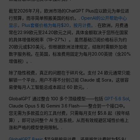
截至2026年7月，欧洲市场的ChatGPT Plus应以欧元为单位进
行预算，而非简单照搬美国的标价。.
OpenAI的公开帮助中心
显示，Plus套餐价格为每月$20，按月计费。.
在欧洲，月费通
常在22.99欧元至24.20欧元之间，具体金额取决于您所在国家
的具体增值税税率（19–27%）。 虽然基础订阅价格标示为约
20欧元或$20美元，但根据欧洲法律规定，结账时需额外加收
数字服务税。在英国，标准费用固定为每月20.00英镑（含20%
增值税）。.
除了隐性税费，真正的问题在于碎片化。支付 24 欧元通常只能
解锁一个平台，用户不得不分别订阅 Claude 或 Sora，这很容
易使每月人工智能总成本超过 60 欧元。.
GlobalGPT 通过整合 100 多个顶级模型——包括
GPT-5.6 Sol
,
Claude Opus 5 和 Gemini 3.6 Flash——整合到一个接口中。
您无需为多款孤立的工具付费，只需每月支付 $5.8 起（按年结
算），即可访问整个 AI 生态系统，从而有效规避区域性价格上
涨和严格的模型使用限制。.
GlobalGPT Basic
$11.9是按月计费，还是按年计费时为$5.8/