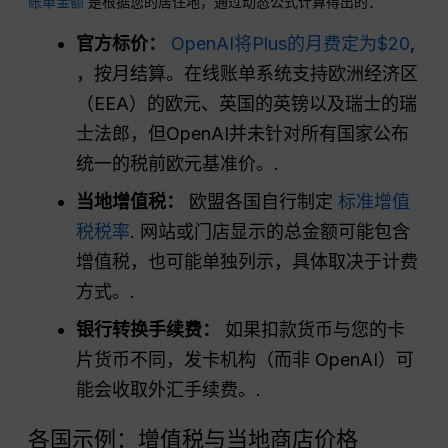
账单金额
是根据您的居住地，通过动态公式计算得出的：
官方标价：
OpenAI将Plus的月费定为$20
,
，按月结算。在线账单系统支持欧洲经济区
（EEA）的欧元、英国的英镑以及瑞士的瑞
士法郎，但OpenAI并未针对所有国家公布
统一的税前欧元基准价。.
当地增值税：
欧盟各国自行制定
标准增值
税税率
. 网站或门店显示的总金额可能包含
增值税，也可能单独列示，具体取决于计费
方式。.
银行转换手续费：
如果扣款货币与您的卡
片货币不同，发卡机构（而非 OpenAI）可
能会收取外汇手续费。.
各国示例：增值税与当地商店价格