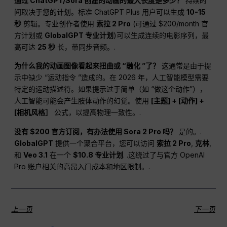
通过 ChatGPT/Sora 创建的动画的最大长度是多少？
持续时
间取决于您的计划。标准 ChatGPT Plus 用户可以生成
10-15
秒
剪辑。专业创作者使用
索拉 2 Pro
(可通过 $200/month 官
方计划或
GlobalGPT 专业计划
)可以生成连续的电影序列，最
高可达
25 秒
长，带同步音频。.
为什么我的动画图像看起来扭曲或 “融化 ”了？
这通常是由于提
示中缺少 “运动指令 ”造成的。在 2026 年，人工智能模型需要
特定的运动描述符。如果提示过于简单（如 “做这个动作”），
人工智能可能会产生肢体动作的幻觉。使用
[主题] + [动作] +
[相机风格］
公式，以提高物理一致性。.
没有 $200 官方订阅，有办法使用 Sora 2 Pro 吗？
是的。.
GlobalGPT
提供一个聚合平台，您可以访问
索拉 2 Pro
,
克林
,
和
Veo 3.1
在一个
$10.8 专业计划
. .这绕过了与官方 OpenAI
Pro 账户相关的高昂入门成本和地区限制。.
上一页
下一页