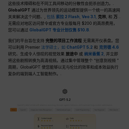
这些技术障碍和在不同工具间移动的分散性会扼杀创造力。.
GlobalGPT
通过为世界领先的运动模型提供一个统一的高速网
关来解决这个问题、,
包括
索拉 2 Flash
,
Veo 3.1
,
克林
, 和
万
. .
无需应对地区访问禁令或官方专业版每月 $200 的高昂费用，
您可以通过
GlobalGPT 专业计划仅售 $10.8
.
我们的平台旨在支持
完整的项目工作流程
无需离开仪表盘。您
可以利用 Premier
法学硕士，如
ChatGPT 5.2
和
克劳德 4.6
研究、生成令人惊叹的视觉效果
旅途中
或
纳米香蕉 2
,
并立即
将这些剧照转换为高清视频。通过集中管理整个 “创意到视频 ”
周期，GlobalGPT 使您能够以无与伦比的效率和成本效益执行
复杂的端到端人工智能制作。.