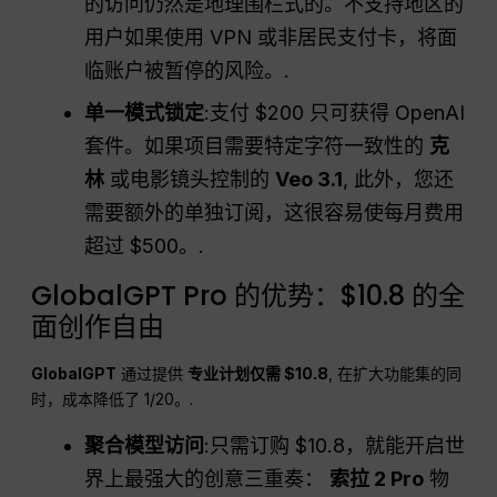
的访问仍然是地理围栏式的。不支持地区的
用户如果使用 VPN 或非居民支付卡，将面
临账户被暂停的风险。.
单一模式锁定
:支付 $200 只可获得 OpenAI
套件。如果项目需要特定字符一致性的
克
林
或电影镜头控制的
Veo 3.1
, 此外，您还
需要额外的单独订阅，这很容易使每月费用
超过 $500。.
GlobalGPT Pro 的优势：$10.8 的全
面创作自由
GlobalGPT
通过提供
专业计划仅需 $10.8
, 在扩大功能集的同
时，成本降低了 1/20。.
聚合模型访问
:只需订购 $10.8，就能开启世
界上最强大的创意三重奏：
索拉 2 Pro
物