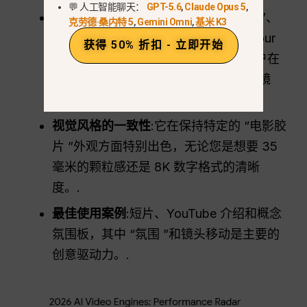
💬 人工智能聊天：
GPT-5.6
,
Claude Opus 5
,
电影提示
:Veo 3.1 可理解 “Dolly Zoom”、
克劳德·桑内特 5
,
Gemini Omni
,
基米 K3
“Low-Angle Tracking ”和 “Golden Hour
获得 50% 折扣 - 立即开始
Lighting ”等专业电影术语。它允许用户在
动画制作过程中修改原始静态图像的 “镜
头”。.
视觉风格的一致性
:它在保持特定的 “电影胶
片 ”外观方面特别出色，无论您是想要 35
毫米的颗粒感还是 8K 数字格式的清晰
度。.
最佳使用案例
:短片、YouTube 介绍和概念
氛围板，其中 “氛围 ”和镜头移动是主要的
创意驱动力。.