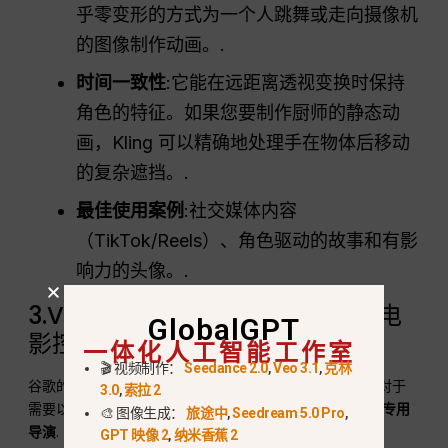
乎零变形的方式为一个人跳舞或走向摄像机
的图像制作动画。.
时间一致性
:它能在远距离透视变换时保持
角色的特征。如果您要制作厨师的静态动
画，Kling 可以精确地处理手在物体后移动
的复杂遮挡。.
最佳使用案例
:社交媒体内容
（TikTok/Reels）、角色驱动的故事和有影
响力的头像。.
3.Veo 3.1（谷歌 DeepMind）：电
GlobalGPT
影控制的 “导演之选
一体化人工智能工作室
🎬 视频制作：
Seedance 2.0
,
Veo 3.1
,
克林
谷歌的
Veo 3.1
专注于电影语言，而不仅仅是原始物理。对于
3.0
,
索拉 2
需要以下功能的用户来说，它是反应最灵敏的引擎
摄像机专用
🎨 图像生成：
旅途中
,
Seedream 5.0 Pro
,
导演
.
GPT 映像 2
,
纳米香蕉 2