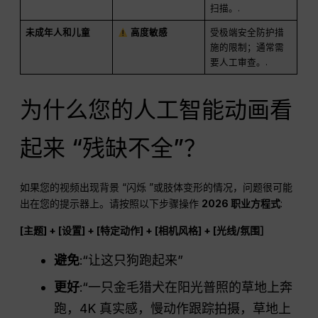
扫描。.
未成年人和儿童
高度敏感
受极端安全防护措
施的限制；通常需
要人工审查。.
为什么您的人工智能动画看
起来 “残缺不全”？
如果您的视频出现背景 “闪烁 ”或肢体变形的情况，问题很可能
出在您的提示器上。请按照以下步骤操作
2026 职业方程式
:
[主题] + [设置] + [特定动作] + [相机风格] + [光线/氛围］
避免
:“让这只狗跑起来”
更好
:“一只金毛猎犬在阳光普照的草地上奔
跑，4K 真实感，慢动作跟踪拍摄，草地上