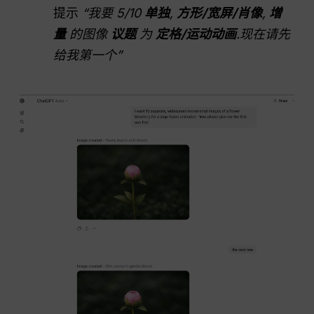
提示
“我要 5/10
单独
,
方形/宽屏/肖像
,
增
量
的图像
议题
为
定格/运动动画
.现在请先
给我第一个”