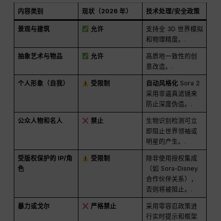
内容类别
现状（2026 年）
技术处理/安全政策
景观与建筑
允许
支持全 3D 世界模拟
和物理精度。.
抽象艺术与物品
允许
高质地一致性的创
意改造。.
个人形象（自我）
受限制
自动风格化
Sora 2
采用非逼真滤镜来
防止深度伪造。.
公众人物和名人
禁止
生物识别检测可立
即阻止世界领袖或
明星的产生。.
受版权保护的 IP/角
受限制
除非使用授权集成
色
（如 Sora-Disney
合作伙伴关系），
否则将被阻止。.
暴力或戈尔
严格禁止
采用零容忍政策进
行实时提示和框架