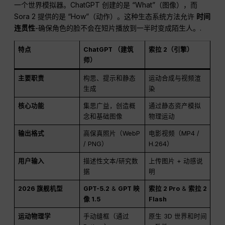
一个世界模拟器。ChatGPT 创建的是 “What”（图像），而
Sora 2 提供的是 “How”（动作）。这种生态系统方法允许
时间
连贯性
-确保角色的脸不会在短片播放到一半时变成陌生人。.
特点
ChatGPT （建筑
索拉 2（引擎）
师）
主要职责
构思、提示和静态
运动合成与视频渲
生成
染
核心功能
集思广益，创造概
通过静态资产模拟
念和基础图像
物理运动
输出格式
高保真照片（WebP
电影视频（MP4 /
/ PNG）
H.264）
用户输入
描述性文本/研究数
上传图片 + 动感说
据
明
2026 旗舰机型
GPT-5.2
&
GPT 映
索拉 2 Pro
&
索拉 2
像 1.5
Flash
运动物理学
手动缝框（通过
原生 3D 世界和时间