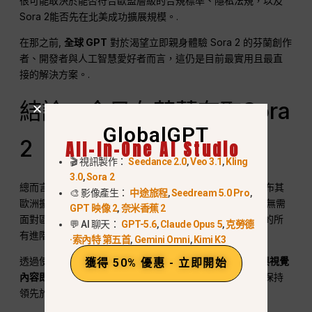
很可能取決於能否符合歐盟層級的合規標準、隱私法規，以及
Sora 2能否先在北美成功擴展規模。.
在那之前,
全球 GPT
對於渴望立即親身體驗 Sora 2 的芬蘭創作
者、開發者與人工智慧愛好者而言，這仍是目前最實用且最直
接的解決方案。.
結論：今日在芬蘭存取Sora
GlobalGPT
2
All-In-One AI Studio
🎬 視訊製作：
Seedance 2.0
,
Veo 3.1
,
Kling
3.0
,
Sora 2
總而言之、,
Sora 2 目前尚未在芬蘭上市
, OpenAI尚未公布其
🎨 影像產生：
中途旅程
,
Seedream 5.0 Pro
,
歐洲擴張的正式日期。所幸的是，,
全球 GPT
讓芬蘭用戶無需
GPT 映像 2
,
奈米香蕉 2
面對區域限制、邀請碼或創意限制，即可盡情享受Sora 2的所
💬 AI 聊天：
GPT-5.6
,
Claude Opus 5
,
克勞德
有進階功能。.
·索內特 第五首
,
Gemini Omni
,
Kimi K3
透過使用
全球 GPT
, 芬蘭用戶可開始生成
AI影片、動畫與視覺
獲得 50% 優惠 - 立即開始
內容即時生成
, 在等待OpenAI正式進軍歐洲市場的同時，保持
領先於全球佈局曲線。.