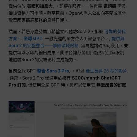
僅供位於
美國和加拿大
, ，即便在那裡，一位官員
邀請碼
需具
備該資格方可申請。截至目前，OpenAI尚未公布向芬蘭或其他
歐盟國家擴展服務的具體日期。.
然而，若您身處芬蘭且希望立即體驗Sora 2，那麼
可靠的替代
方案。.
全球 GPT
, 一款先進的全方位人工智慧平台，,
提供與
Sora 2 的完整整合——解除區域限制
, 無需邀請碼即可使用，並
提供無浮水印的輸出成果。此平台讓芬蘭用戶能即時且無限制
地體驗Sora 2的尖端影片生成能力。.
目前全球 GPT
整合 Sora 2 Pro
, ，可以
產生長達 25 秒的影片
.
.通常，Sora 2 Pro 僅適用於擁有
$200/month ChatGPT
Pro 訂閱
, 但使用全局 GPT 時，您可以使用它
無需昂貴的訂閱
.