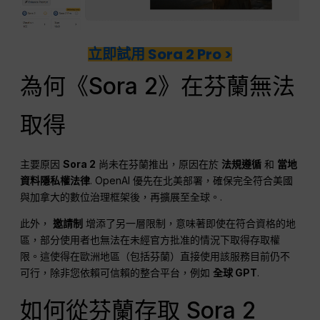
立即試用 Sora 2 Pro >
為何《Sora 2》在芬蘭無法
取得
主要原因
Sora 2
尚未在芬蘭推出，原因在於
法規遵循
和
當地
資料隱私權法律
. OpenAI 優先在北美部署，確保完全符合美國
與加拿大的數位治理框架後，再擴展至全球。.
此外，
邀請制
增添了另一層限制，意味著即使在符合資格的地
區，部分使用者也無法在未經官方批准的情況下取得存取權
限。這使得在歐洲地區（包括芬蘭）直接使用該服務目前仍不
可行，除非您依賴可信賴的整合平台，例如
全球 GPT
.
如何從芬蘭存取 Sora 2