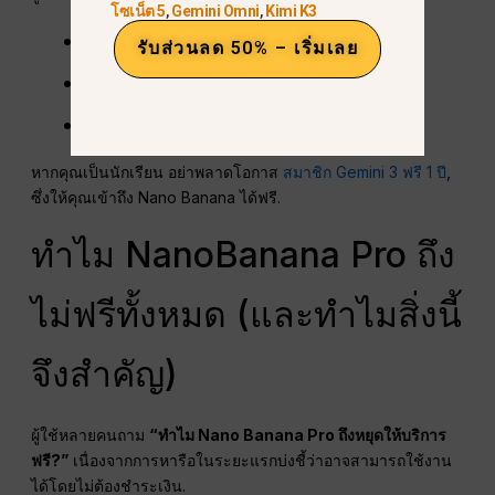
โซเน็ต 5
,
Gemini Omni
,
Kimi K3
นักเรียนการเขียนโปรแกรม
รับส่วนลด 50% – เริ่มเลย
ผู้เรียน ML
กลุ่มวิจัยของมหาวิทยาลัย
หากคุณเป็นนักเรียน อย่าพลาดโอกาส
สมาชิก Gemini 3 ฟรี 1 ปี
,
ซึ่งให้คุณเข้าถึง Nano Banana ได้ฟรี.
ทำไม NanoBanana Pro ถึง
ไม่ฟรีทั้งหมด (และทำไมสิ่งนี้
จึงสำคัญ)
ผู้ใช้หลายคนถาม
“ทำไม Nano Banana Pro ถึงหยุดให้บริการ
ฟรี?”
เนื่องจากการหารือในระยะแรกบ่งชี้ว่าอาจสามารถใช้งาน
ได้โดยไม่ต้องชำระเงิน.