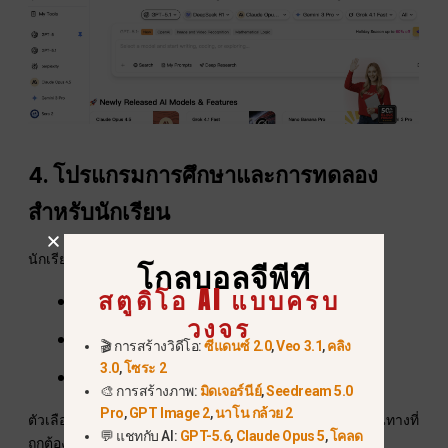
4. โปรแกรมการศึกษาและการทดลอง
สำหรับนักเรียน
นักเรียนอาจได้รับ:
โกลบอลจีพีที
สตูดิโอ AI แบบครบ
โควตา API พิเศษ
วงจร
การเข้าถึงแบบจำลองการวิจัยขนาดเล็ก
🎬 การสร้างวิดีโอ:
ซีแดนซ์ 2.0
,
Veo 3.1
,
คลิง
3.0
,
โซระ 2
คุณสมบัติสตูดิโอ AI แบบจำกัด
🎨 การสร้างภาพ:
มิดเจอร์นีย์
,
Seedream 5.0
Pro
,
GPT Image 2
,
นาโน กล้วย 2
ตัวเลือกเหล่านี้มีการเปลี่ยนแปลงในแต่ละปี แต่ยังคงเป็นเส้นทางที่
💬 แชทกับ AI:
GPT-5.6
,
Claude Opus 5
,
โคลด
ถูกต้องสำหรับ: