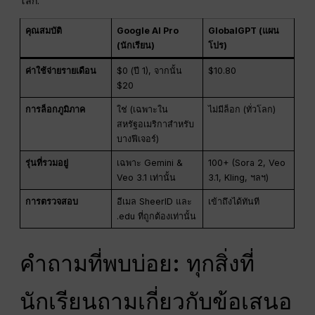
โลก.
คุณสมบัติ
Google AI Pro
GlobalGPT (แผน
(นักเรียน)
โปร)
ค่าใช้จ่ายรายเดือน
$0 (ปี 1), จากนั้น
$10.80
$20
การล็อกภูมิภาค
ใช่ (เฉพาะใน
ไม่มีล็อก (ทั่วโลก)
สหรัฐอเมริกาสำหรับ
บางฟีเจอร์)
รุ่นที่รวมอยู่
เฉพาะ Gemini &
100+ (Sora 2, Veo
Veo 3.1 เท่านั้น
3.1, Kling, ฯลฯ)
การตรวจสอบ
อีเมล SheerID และ
เข้าถึงได้ทันที
.edu ที่ถูกต้องเท่านั้น
คำถามที่พบบ่อย: ทุกสิ่งที่
นักเรียนถามเกี่ยวกับข้อเสนอ