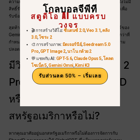
ความเป็นไปได้ว่าเป็นบัญชี “Workspace for Education” ซึ่งไม่มี
โกลบอลจีพีที
สิทธิ์รับข้อเสนอนี้ คุณจะต้องใช้บัญชี Gmail ส่วนบุคคลทั่วไปเพื่อ
สตูดิโอ AI แบบครบ
รับข้อเสนอนี้.
วงจร
สุดท้ายนี้ คุณต้องมีอายุอย่างน้อย 18 ปีจึงจะสามารถใช้ฟีเจอร์ของ
🎬 การสร้างวิดีโอ:
ซีแดนซ์ 2.0
,
Veo 3.1
,
คลิง
Gemini และ Veo ได้ หากบัญชีของคุณแสดงว่าคุณอายุน้อยกว่าที่
3.0
,
โซระ 2
กำหนด เครื่องมือวิดีโอ AI จะยังคงถูกจำกัดการใช้งานเพื่อความ
🎨 การสร้างภาพ:
มิดเจอร์นีย์
,
Seedream 5.0
ปลอดภัย.
Pro
,
GPT Image 2
,
นาโน กล้วย 2
💬 แชทกับ AI:
GPT-5.6
,
Claude Opus 5
,
โคลด
มีวิธีใช้ Veo 3.1 และ Sora 2
โซเน็ต 5
,
Gemini Omni
,
Kimi K3
รับส่วนลด 50% – เริ่มเลย
Pro โดยไม่ต้องใช้ SheerID
หรือไม่ต้องมีถิ่นพำนักใน
สหรัฐอเมริกาหรือไม่?
หากคุณอาศัยอยู่นอกสหรัฐอเมริกาหรือไม่ต้องการจัดการกับ