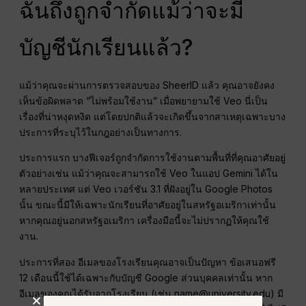
ฉันถึงถูกจำกัดแม้ว่าจะมี
บัญชีนักเรียนแล้ว?
แม้ว่าคุณจะผ่านการตรวจสอบของ SheerID แล้ว คุณอาจยังคง
เห็นข้อผิดพลาด “ไม่พร้อมใช้งาน” เมื่อพยายามใช้ Veo นี่เป็น
เรื่องที่น่าหงุดหงิด แต่โดยปกติแล้วจะเกิดขึ้นจากสาเหตุเฉพาะบาง
ประการที่ระบุไว้ในกฎอย่างเป็นทางการ.
ประการแรก บางฟีเจอร์ถูกจำกัดการใช้งานตามพื้นที่ที่คุณอาศัยอยู่
ตัวอย่างเช่น แม้ว่าคุณจะสามารถใช้ Veo ในแอป Gemini ได้ใน
หลายประเทศ แต่ Veo เวอร์ชัน 3.1 ที่ฝังอยู่ใน Google Photos
นั้น ขณะนี้มีให้เฉพาะนักเรียนที่อาศัยอยู่ในสหรัฐอเมริกาเท่านั้น
หากคุณอยู่นอกสหรัฐอเมริกา เครื่องมือนี้จะไม่ปรากฏให้คุณใช้
งาน.
ประการที่สอง อีเมลของโรงเรียนคุณอาจเป็นปัญหา ข้อเสนอฟรี
12 เดือนนี้ใช้ได้เฉพาะกับบัญชี Google ส่วนบุคคลเท่านั้น หาก
อีเมลของคุณได้รับจากโรงเรียน (เช่น name@university.edu) มี