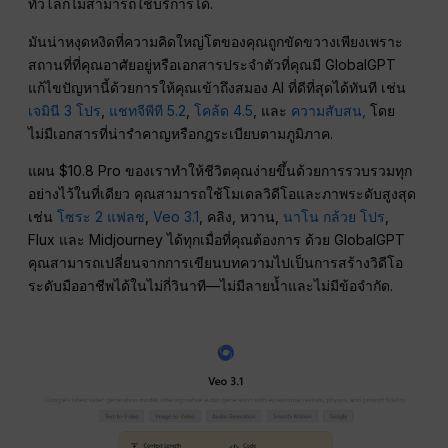
ทั่วโลกไม่สามารถใช้บริการได้.
มันน่าหงุดหงิดที่ความคิดใหญ่โตของคุณถูกขัดขวางเพียงเพราะ
สถานที่ที่คุณอาศัยอยู่หรือเอกสารประจำตัวที่คุณมี GlobalGPT
แก้ไขปัญหานี้ด้วยการให้คุณเข้าถึงสมอง AI ที่ดีที่สุดได้ทันที เช่น
เจมินี 3 โปร
,
แชทจีพีที 5.2
,
โคล้ด 4.5
, และ
ความสับสน,
โดย
ไม่มีเอกสารที่น่ารำคาญหรือกฎระเบียบตามภูมิภาค.
แผน $10.8 Pro ของเราทำให้ชีวิตคุณง่ายขึ้นด้วยการรวบรวมทุก
อย่างไว้ในที่เดียว คุณสามารถใช้โมเดลวิดีโอและภาพระดับสูงสุด
เช่น
โซระ 2 แฟลช
,
Veo 3.1
, คลิง, หวาน,
นาโน กล้วย โปร
,
Flux และ Midjourney ได้ทุกเมื่อที่คุณต้องการ ด้วย GlobalGPT
คุณสามารถเปลี่ยนจากการเขียนบทความไปเป็นการสร้างวิดีโอ
ระดับมืออาชีพได้ในไม่กี่วินาที—ไม่มีลายน้ำและไม่มีข้อจำกัด.