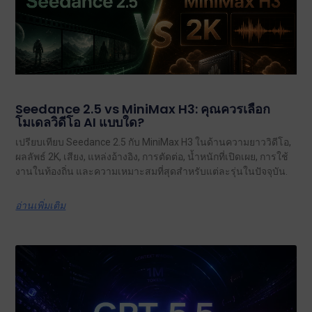
Seedance 2.5 vs MiniMax H3: คุณควรเลือก
โมเดลวิดีโอ AI แบบใด?
เปรียบเทียบ Seedance 2.5 กับ MiniMax H3 ในด้านความยาววิดีโอ,
ผลลัพธ์ 2K, เสียง, แหล่งอ้างอิง, การตัดต่อ, น้ำหนักที่เปิดเผย, การใช้
งานในท้องถิ่น และความเหมาะสมที่สุดสำหรับแต่ละรุ่นในปัจจุบัน.
อ่านเพิ่มเติม