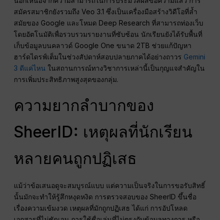
นอกเหนือจากความสามารถในการประมวลผลข้อความแล้ว การ
สมัครสมาชิกยังรวมถึง Veo 3.1 ซึ่งเป็นเครื่องมือสร้างวิดีโอที่ล้ำ
สมัยของ Google และโหมด Deep Research ที่สามารถท่องเว็บ
โดยอัตโนมัติเพื่อรวบรวมรายงานที่ซับซ้อน นักเรียนยังได้รับพื้นที่
เก็บข้อมูลบนคลาวด์ Google One ขนาด 2TB ช่วยแก้ปัญหา
ฮาร์ดไดรฟ์เต็มในช่วงสัปดาห์สอบปลายภาคได้อย่างถาวร
Gemini
3 ดีแค่ไหน
ในสถานการณ์ทางวิชาการเหล่านี้เป็นกุญแจสำคัญใน
การเพิ่มประสิทธิภาพสูงสุดของกลุ่ม.
ความยากลำบากของ
SheerID: เหตุผลที่นักเรียน
หลายคนถูกปฏิเสธ
แม้ว่าข้อเสนอดูจะสมบูรณ์แบบ แต่ความเป็นจริงในการขอรับสิทธิ์
นั้นมักจะทำให้รู้สึกหงุดหงิด การตรวจสอบของ SheerID ขึ้นชื่อ
เรื่องความเข้มงวด เหตุผลที่มักถูกปฏิเสธ ได้แก่ การอัปโหลด
เอกสารที่ไม่ชัดเจน การใช้ชื่อเล่นที่ไม่ตรงกับข้อมูลทางการ หรือ