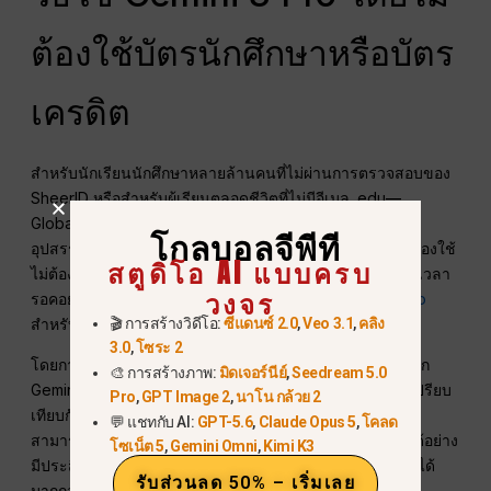
ต้องใช้บัตรนักศึกษาหรือบัตร
เครดิต
สำหรับนักเรียนนักศึกษาหลายล้านคนที่ไม่ผ่านการตรวจสอบของ
SheerID หรือสำหรับผู้เรียนตลอดชีวิตที่ไม่มีอีเมล .edu—
GlobalGPT คือประตูสู่การเข้าถึงที่เปิดกว้างที่สุด เราได้ขจัด
โกลบอลจีพีที
อุปสรรคในการเริ่มต้น: ไม่ต้องผูกบัตรเครดิตสำหรับการทดลองใช้
สตูดิโอ AI แบบครบ
ไม่ต้องอัปโหลดเอกสารยืนยันตัวตนที่ซับซ้อน และไม่มีระยะเวลา
วงจร
รอคอย สิ่งนี้ทำให้เป็น
ทางเลือกที่ดีที่สุดสำหรับ Gemini 3 Pro
สำหรับผู้ที่ถูกกีดกันโดย Google.
🎬 การสร้างวิดีโอ:
ซีแดนซ์ 2.0
,
Veo 3.1
,
คลิง
3.0
,
โซระ 2
โดยการเลือกแผน Pro ($10.8/เดือน) ผู้ใช้ไม่เพียงแต่ปลดล็อก
🎨 การสร้างภาพ:
มิดเจอร์นีย์
,
Seedream 5.0
Gemini 3 Pro แต่ยังได้รับ
Gemini 3 Pro ลดครึ่งราคา
เมื่อเปรียบ
Pro
,
GPT Image 2
,
นาโน กล้วย 2
เทียบกับการสมัครสมาชิกแยกต่างหากตามมาตรฐาน แผนนี้
💬 แชทกับ AI:
GPT-5.6
,
Claude Opus 5
,
โคลด
สามารถแทนที่การสมัครสมาชิกแยกต่างหาก 4-5 รายการได้อย่าง
โซเน็ต 5
,
Gemini Omni
,
Kimi K3
มีประสิทธิภาพ ช่วยคุณประหยัดค่าใช้จ่ายซอฟต์แวร์ทั้งหมดได้
รับส่วนลด 50% – เริ่มเลย
มากกว่า $80 ต่อเดือน.