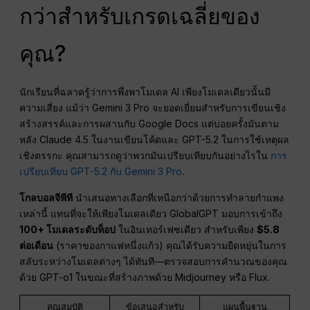
กว่าสำหรับเกรดเฉลี่ยของ
คุณ?
นักเรียนที่ฉลาดรู้ว่าการพึ่งพาโมเดล AI เพียงโมเดลเดียวนั้นมี
ความเสี่ยง แม้ว่า Gemini 3 Pro จะยอดเยี่ยมสำหรับการเขียนเชิง
สร้างสรรค์และการผสานกับ Google Docs แต่บ่อยครั้งมันตาม
หลัง Claude 4.5 ในงานเขียนโค้ดและ GPT-5.2 ในการใช้เหตุผล
เชิงตรรกะ คุณสามารถดูว่าพวกมันเปรียบเทียบกันอย่างไรใน
การ
เปรียบเทียบ GPT-5.2 กับ Gemini 3 Pro
.
โกลบอลจีพีที
นำเสนอทางเลือกที่เหนือกว่าด้วยการทำลายกำแพง
เหล่านี้ แทนที่จะให้เพียงโมเดลเดียว GlobalGPT มอบการเข้าถึง
100+ โมเดลระดับท็อป
ในอินเทอร์เฟซเดียว สำหรับเพียง
$5.8
ต่อเดือน
(ราคาของกาแฟหนึ่งแก้ว) คุณได้รับความยืดหยุ่นในการ
สลับระหว่างโมเดลต่างๆ ได้ทันที—ตรวจสอบการคำนวณของคุณ
ด้วย GPT-o1 ในขณะที่สร้างภาพด้วย Midjourney หรือ Flux.
คุณสมบัติ
ข้อเสนอสำหรับ
แผนพื้นฐาน